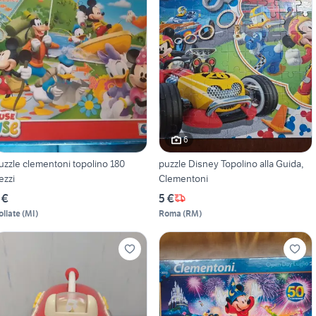
6
uzzle clementoni topolino 180
puzzle Disney Topolino alla Guida,
ezzi
Clementoni
 €
5 €
ollate
(
MI
)
Roma
(
RM
)