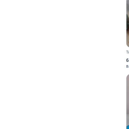
T
6
B