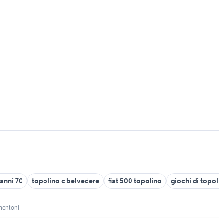
 anni 70
topolino c belvedere
fiat 500 topolino
giochi di topo
mentoni