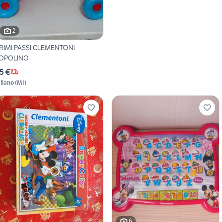
2
RIMI PASSI CLEMENTONI
OPOLINO
5 €
ilano
(
MI
)
6