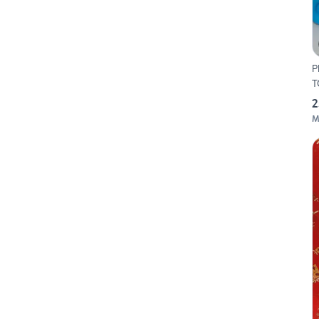
P
T
2
M