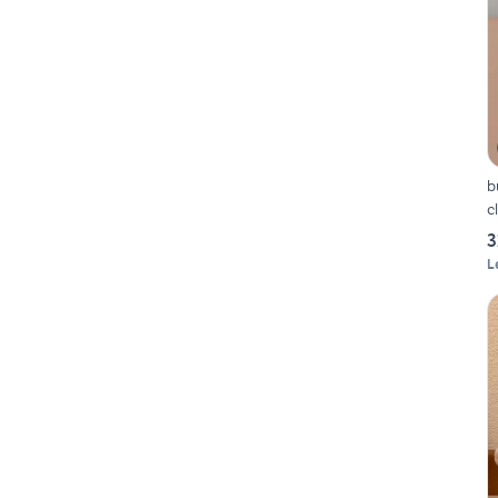
b
c
3
L