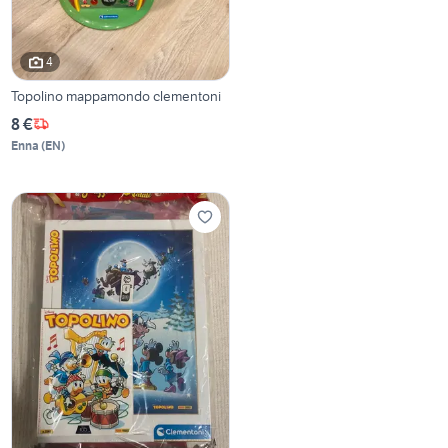
4
Topolino mappamondo clementoni
8 €
Enna
(
EN
)