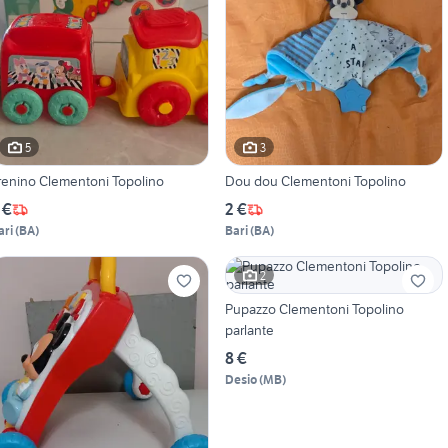
5
3
renino Clementoni Topolino
Dou dou Clementoni Topolino
 €
2 €
ari
(
BA
)
Bari
(
BA
)
2
Pupazzo Clementoni Topolino
parlante
8 €
Desio
(
MB
)