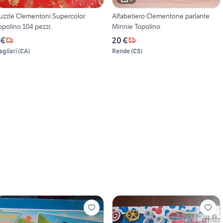
uzzle Clementoni Supercolor
Alfabetiero Clementone parlante
opolino 104 pezzi.
Minnie Topolino
 €
20 €
agliari
(
CA
)
Rende
(
CS
)