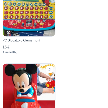
3
PC Giocattolo Clementoni
15 €
Rimini
(
RN
)