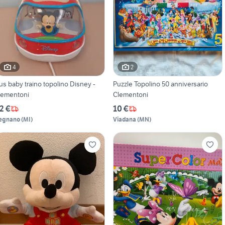
4
2
us baby traino topolino Disney -
Puzzle Topolino 50 anniversario
lementoni
Clementoni
2 €
10 €
egnano
(
MI
)
Viadana
(
MN
)