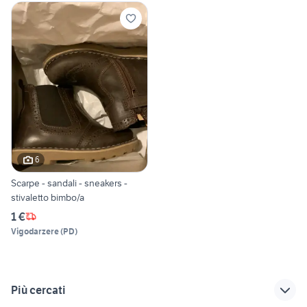
6
Scarpe - sandali - sneakers -
stivaletto bimbo/a
1 €
Vigodarzere
(
PD
)
Più cercati