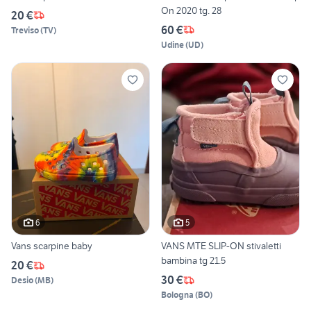
On 2020 tg. 28
20 €
60 €
Treviso
(
TV
)
Udine
(
UD
)
6
5
Vans scarpine baby
VANS MTE SLIP-ON stivaletti
bambina tg 21.5
20 €
30 €
Desio
(
MB
)
Bologna
(
BO
)