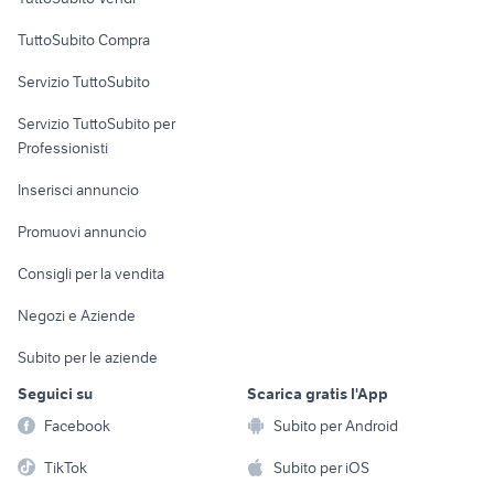
Uffici e Locali
TuttoSubito Compra
commerciali
Servizio TuttoSubito
elettronica
per la casa e la
sports e hobby
Servizio TuttoSubito per
persona
Informatica
Animali
Professionisti
Arredamento e
Console e
Accessori per
Casalinghi
Inserisci annuncio
Videogiochi
animali
Elettrodomestici
Promuovi annuncio
Audio/Video
Musica e Film
Giardino e Fai da te
Consigli per la vendita
Fotografia
Libri e Riviste
Abbigliamento e
Negozi e Aziende
Telefonia
Strumenti Musicali
Accessori
Subito per le aziende
Sports
Tutto per i bambini
Seguici su
Scarica gratis l'App
Biciclette
Facebook
Subito per Android
Collezionismo
TikTok
Subito per iOS