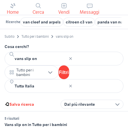
Home
Cerca
Vendi
Messaggi
van cleef and arpels
citroen c3 van
panda van nuova
Ricerche
Subito
Tutto per i bambini
vans slip on
Cosa cerchi?
Tutto per i
Filtri
bambini
Salva ricerca
Dal più rilevante
5 risultati
Vans slip on in Tutto per i bambini