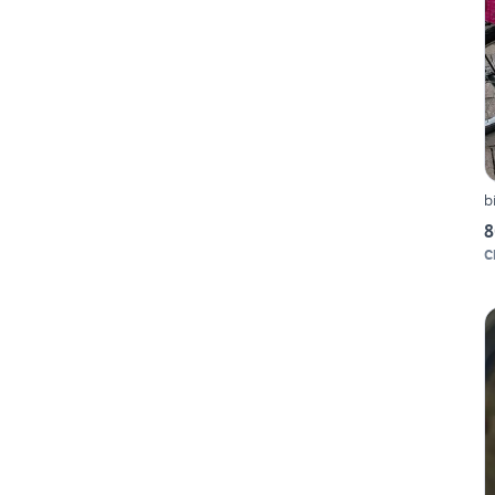
b
8
C