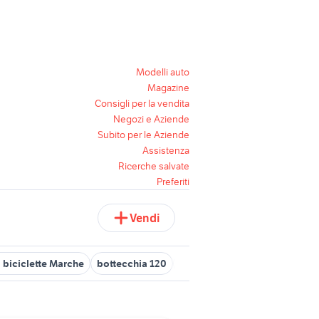
Modelli auto
Magazine
Consigli per la vendita
Negozi e Aziende
Subito per le Aziende
Assistenza
Ricerche salvate
Preferiti
Vendi
 biciclette Marche
bottecchia 120
mountain bike bottecchia
b