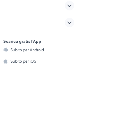
olo
mountain bike cube
regalo cuccioli taranto
sports e hobby
animali
bici gravel
a
Scarica gratis l'App
Animali
riccione biciclette
Subito per Android
ento e
Accessori per animali
hi
Subito per iOS
Musica e Film
omestici
Libri e Riviste
e Fai da te
Strumenti Musicali
amento e
ri
Sports
 i bambini
Biciclette
Collezionismo