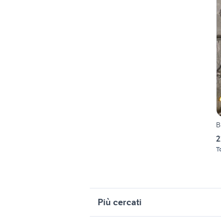
B
2
T
Più cercati