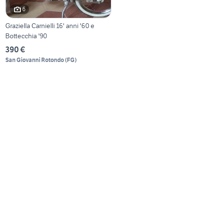
6
Graziella Carnielli 16' anni '60 e
Bottecchia '90
390 €
San Giovanni Rotondo
(
FG
)