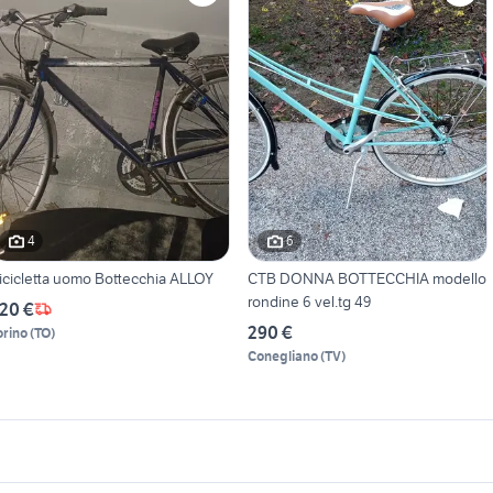
4
6
icicletta uomo Bottecchia ALLOY
CTB DONNA BOTTECCHIA modello
rondine 6 vel.tg 49
20 €
290 €
orino
(
TO
)
Conegliano
(
TV
)