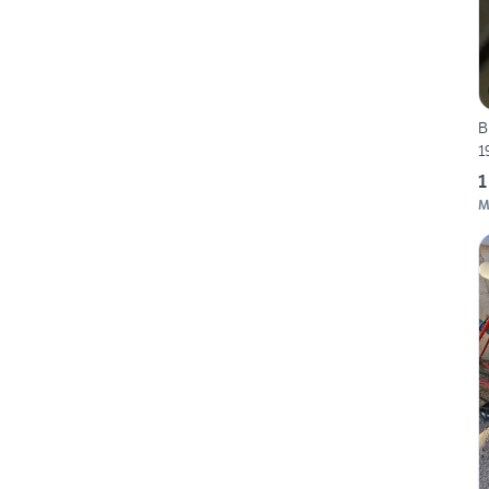
B
1
1
M