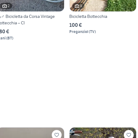
2
6
♂️ Bicicletta da Corsa Vintage
Bicicletta Bottecchia
ottecchia – Cl
100 €
80 €
Preganziol
(
TV
)
rani
(
BT
)