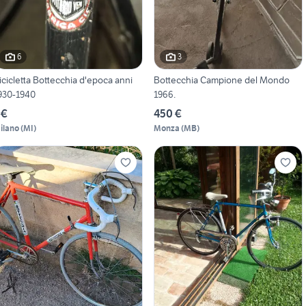
6
3
icicletta Bottecchia d'epoca anni
Bottecchia Campione del Mondo
930-1940
1966.
 €
450 €
ilano
(
MI
)
Monza
(
MB
)