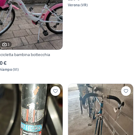
Verona
(
VR
)
3
icicletta bambina bottecchia
0 €
hiampo
(
VI
)