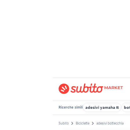
adesivi yamaha tt
bot
Ricerche
simili
Subito
Biciclette
adesivi bottecchia