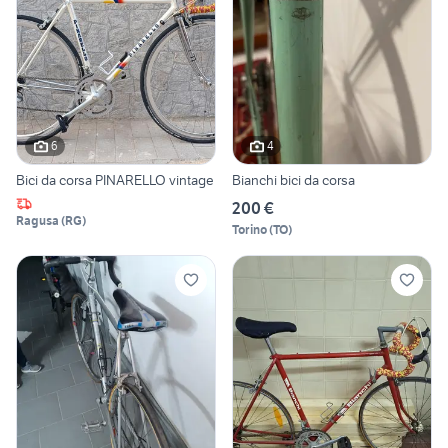
6
4
Bici da corsa PINARELLO vintage
Bianchi bici da corsa
200 €
Ragusa
(
RG
)
Torino
(
TO
)