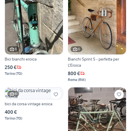
6
6
Bici bianchi eroica
Bianchi Sprint S - perfetta per
L'Eroica
250 €
800 €
Torino
(
TO
)
Roma
(
RM
)
6
bici da corsa vintage eroica
400 €
Torino
(
TO
)