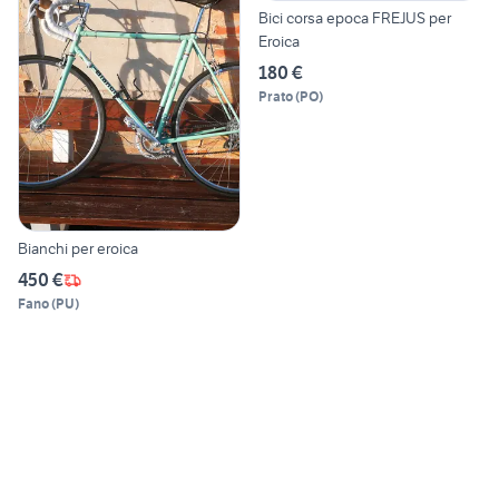
Bici corsa epoca FREJUS per
Eroica
180 €
Prato
(
PO
)
Bianchi per eroica
450 €
Fano
(
PU
)