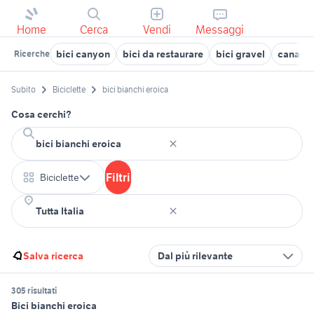
Home
Cerca
Vendi
Messaggi
bici canyon
bici da restaurare
bici gravel
canarin
Ricerche
Subito
Biciclette
bici bianchi eroica
Cosa cerchi?
Filtri
Biciclette
Salva ricerca
Dal più rilevante
305 risultati
Bici bianchi eroica