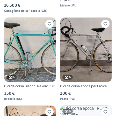
16.500 €
Milano
(
MI
)
Castiglione della Pescaia
(
GR
)
6
6
Bici da corsa Bianchi Rekord 1981
Bici da corsa epoca per Eroica
350 €
200 €
Brescia
(
BS
)
Prato
(
PO
)
6