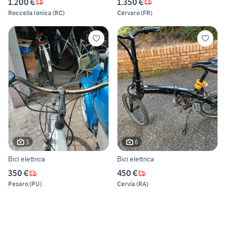
1.200 €
1.350 €
Roccella Ionica
(
RC
)
Cervaro
(
FR
)
3
6
Bici elettrica
Bici elettrica
350 €
450 €
Pesaro
(
PU
)
Cervia
(
RA
)