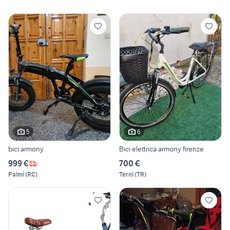
5
6
bici armony
Bici elettrica armony firenze
999 €
700 €
Palmi
(
RC
)
Terni
(
TR
)