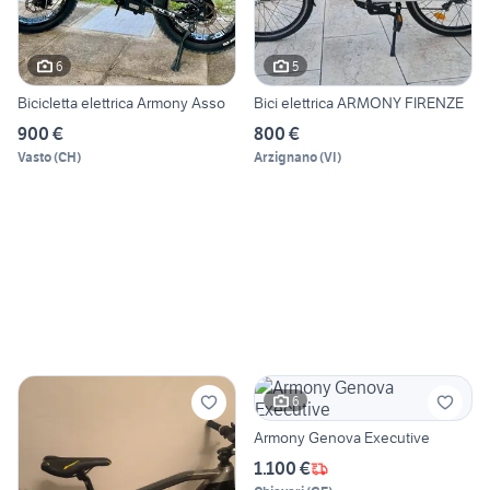
6
5
Bicicletta elettrica Armony Asso
Bici elettrica ARMONY FIRENZE
900 €
800 €
Vasto
(
CH
)
Arzignano
(
VI
)
6
Armony Genova Executive
1.100 €