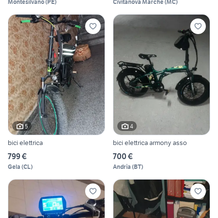
Montesilvano
(
PE
)
Civitanova Marche
(
MC
)
5
4
bici elettrica
bici elettrica armony asso
799 €
700 €
Gela
(
CL
)
Andria
(
BT
)