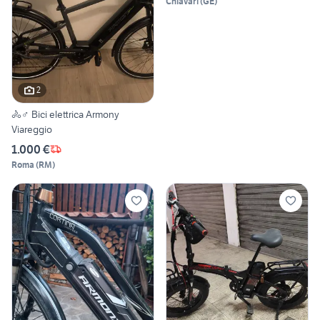
Chiavari
(
GE
)
2
🚴♂️ Bici elettrica Armony
Viareggio
1.000 €
Roma
(
RM
)