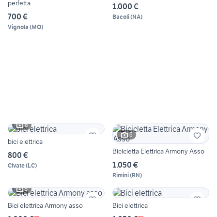
perfetta
1.000 €
700 €
Bacoli
(
NA
)
Vignola
(
MO
)
6
6
bici elettrica
Bicicletta Elettrica Armony Asso
800 €
1.050 €
Civate
(
LC
)
Rimini
(
RN
)
5
Bici elettrica Armony asso
Bici elettrica