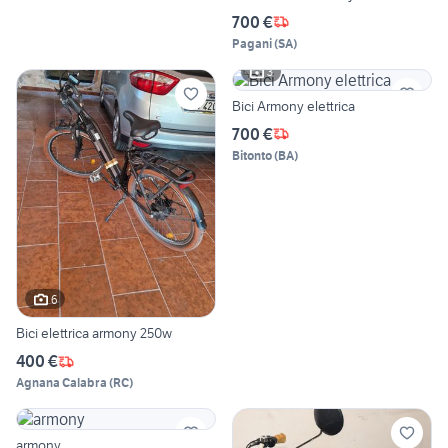
700 €
Pagani
(
SA
)
3
Bici Armony elettrica
700 €
Bitonto
(
BA
)
6
Bici elettrica armony 250w
400 €
Agnana Calabra
(
RC
)
armony