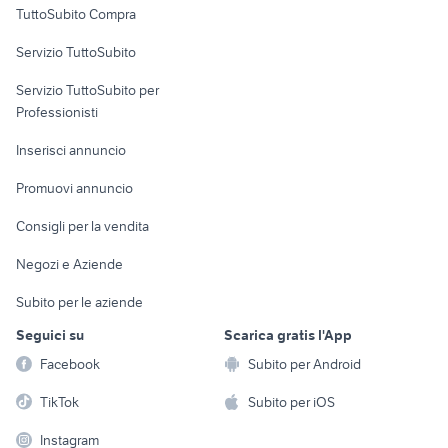
TuttoSubito Compra
commerciali
Servizio TuttoSubito
elettronica
per la casa e la
sports e hobby
Servizio TuttoSubito per
persona
Informatica
Animali
Professionisti
Arredamento e
Console e
Accessori per
Casalinghi
Inserisci annuncio
Videogiochi
animali
Elettrodomestici
Promuovi annuncio
Audio/Video
Musica e Film
Giardino e Fai da te
Consigli per la vendita
Fotografia
Libri e Riviste
Abbigliamento e
Negozi e Aziende
Telefonia
Strumenti Musicali
Accessori
Subito per le aziende
Sports
Tutto per i bambini
Seguici su
Scarica gratis l'App
Biciclette
Facebook
Subito per Android
Collezionismo
TikTok
Subito per iOS
Instagram