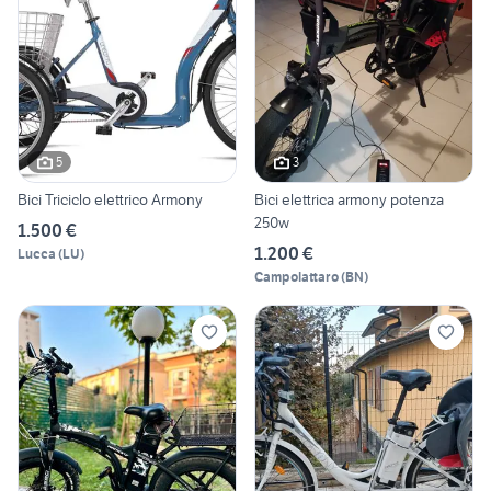
5
3
Bici Triciclo elettrico Armony
Bici elettrica armony potenza
250w
1.500 €
1.200 €
Lucca
(
LU
)
Campolattaro
(
BN
)