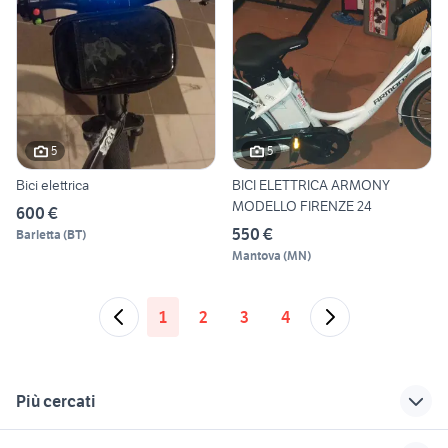
5
5
Bici elettrica
BICI ELETTRICA ARMONY
MODELLO FIRENZE 24
600 €
550 €
Barletta
(
BT
)
Mantova
(
MN
)
1
2
3
4
Più cercati
Correlati
Richerche simili
Suggerimenti