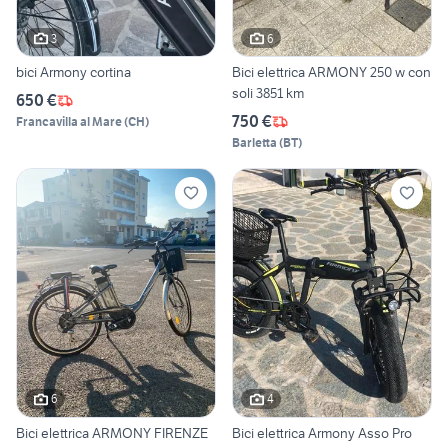
3
6
bici Armony cortina
Bici elettrica ARMONY 250 w con
soli 3851 km
650 €
750 €
Francavilla al Mare
(
CH
)
Barletta
(
BT
)
6
4
Bici elettrica ARMONY FIRENZE
Bici elettrica Armony Asso Pro