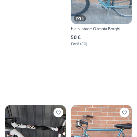
6
bici vintage Olimpia Borghi
50 €
Forli'
(
FC
)