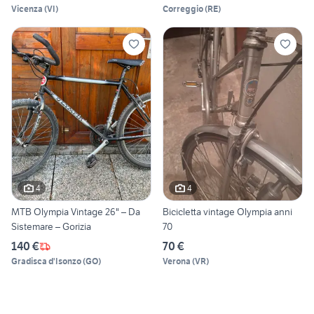
Vicenza
(
VI
)
Correggio
(
RE
)
4
4
MTB Olympia Vintage 26" – Da
Bicicletta vintage Olympia anni
Sistemare – Gorizia
70
140 €
70 €
Gradisca d'Isonzo
(
GO
)
Verona
(
VR
)