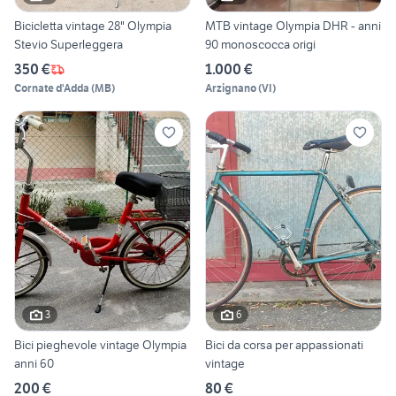
Bicicletta vintage 28" Olympia
MTB vintage Olympia DHR - anni
Stevio Superleggera
90 monoscocca origi
350 €
1.000 €
Cornate d'Adda
(
MB
)
Arzignano
(
VI
)
3
6
Bici pieghevole vintage Olympia
Bici da corsa per appassionati
anni 60
vintage
200 €
80 €