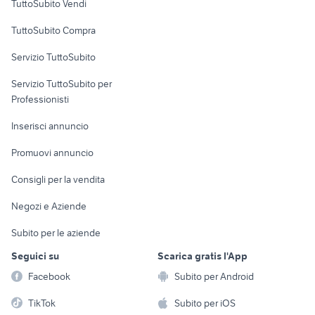
TuttoSubito Vendi
Uffici e Locali
TuttoSubito Compra
commerciali
Servizio TuttoSubito
elettronica
per la casa e la
sports e hobby
Servizio TuttoSubito per
persona
Informatica
Animali
Professionisti
Arredamento e
Console e
Accessori per
Casalinghi
Inserisci annuncio
Videogiochi
animali
Elettrodomestici
Promuovi annuncio
Audio/Video
Musica e Film
Giardino e Fai da te
Consigli per la vendita
Fotografia
Libri e Riviste
Abbigliamento e
Negozi e Aziende
Telefonia
Strumenti Musicali
Accessori
Subito per le aziende
Sports
Tutto per i bambini
Seguici su
Scarica gratis l'App
Biciclette
Facebook
Subito per Android
Collezionismo
TikTok
Subito per iOS