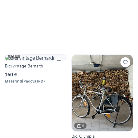
6
Bici vintage Bernardi
160 €
Masera' di Padova
(
PD
)
6
Bici Olympia