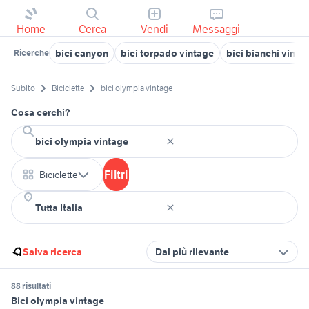
Home
Cerca
Vendi
Messaggi
bici canyon
bici torpado vintage
bici bianchi vinta
Ricerche
Subito
Biciclette
bici olympia vintage
Cosa cerchi?
Filtri
Biciclette
Salva ricerca
Dal più rilevante
88 risultati
Bici olympia vintage