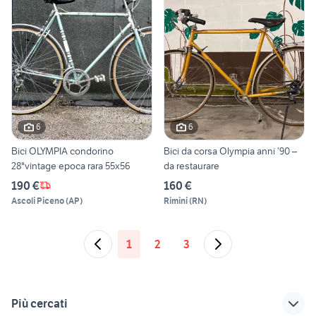
6
6
Bici OLYMPIA condorino
Bici da corsa Olympia anni ’90 –
28"vintage epoca rara 55x56
da restaurare
190 €
160 €
Ascoli Piceno
(
AP
)
Rimini
(
RN
)
1
2
3
Più cercati