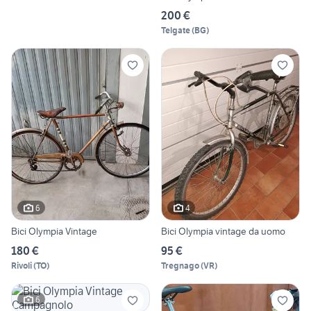
200 €
Telgate
(
BG
)
6
4
Bici Olympia Vintage
Bici Olympia vintage da uomo
180 €
95 €
Rivoli
(
TO
)
Tregnago
(
VR
)
6