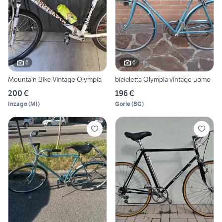
6
6
Mountain Bike Vintage Olympia
bicicletta Olympia vintage uomo
200 €
196 €
Inzago
(
MI
)
Gorle
(
BG
)