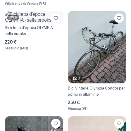
Villafranca di Verona
(
VR
)
6
Bicicletta d’epoca OLYMPIA -
sella brooks
220 €
Sassuolo
(
MO
)
3
Bici Vintage Olympia Condor per
uomo in alluminio
250 €
Vicenza
(
VI
)