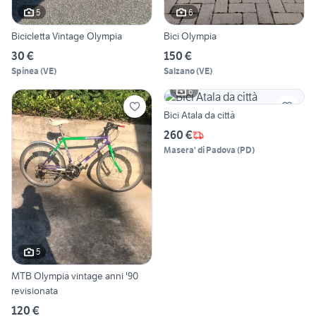
5
6
Bicicletta Vintage Olympia
Bici Olympia
30 €
150 €
Spinea
(
VE
)
Salzano
(
VE
)
6
Bici Atala da città
260 €
Masera' di Padova
(
PD
)
5
MTB Olympia vintage anni '90
revisionata
120 €