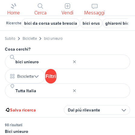
Home
Cerca
Vendi
Messaggi
bici da corsa usate brescia
bici orus
ghiaroni bici
Ricerche
Subito
Biciclette
bici unieuro
Cosa cerchi?
Filtri
Biciclette
Salva ricerca
Dal più rilevante
98 risultati
Bici unieuro