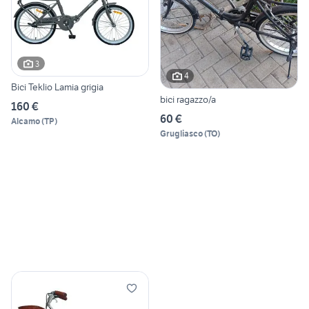
3
4
Bici Teklio Lamia grigia
bici ragazzo/a
160 €
60 €
Alcamo
(
TP
)
Grugliasco
(
TO
)