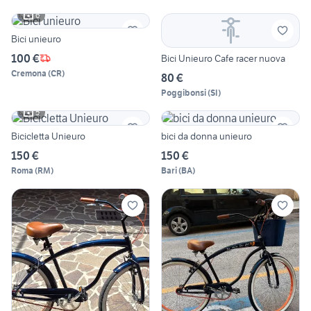
6
Bici unieuro
100 €
Bici Unieuro Cafe racer nuova
Cremona
(
CR
)
80 €
Poggibonsi
(
SI
)
5
Bicicletta Unieuro
bici da donna unieuro
150 €
150 €
Roma
(
RM
)
Bari
(
BA
)