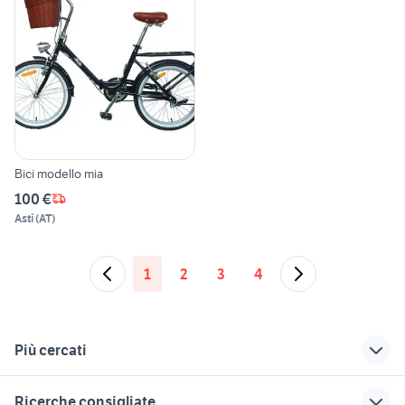
Bici modello mia
100 €
Asti
(
AT
)
1
2
3
4
Più cercati
Correlati
Richerche simili
Suggerimenti
Ricerche consigliate