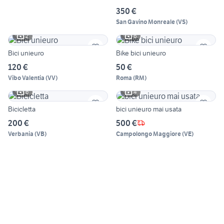
350 €
San Gavino Monreale
(
VS
)
2
6
Bici unieuro
Bike bici unieuro
120 €
50 €
Vibo Valentia
(
VV
)
Roma
(
RM
)
6
4
Bicicletta
bici unieuro mai usata
200 €
500 €
Verbania
(
VB
)
Campolongo Maggiore
(
VE
)