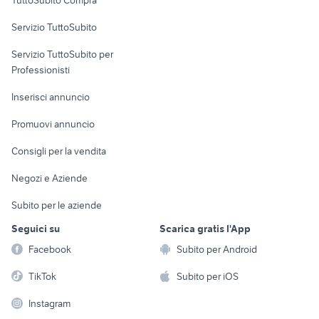
commerciali
Servizio TuttoSubito
elettronica
per la casa e la
sports e hobby
Servizio TuttoSubito per
persona
Informatica
Animali
Professionisti
Arredamento e
Console e
Accessori per
Casalinghi
Inserisci annuncio
Videogiochi
animali
Elettrodomestici
Promuovi annuncio
Audio/Video
Musica e Film
Giardino e Fai da te
Consigli per la vendita
Fotografia
Libri e Riviste
Abbigliamento e
Negozi e Aziende
Telefonia
Strumenti Musicali
Accessori
Subito per le aziende
Sports
Tutto per i bambini
Seguici su
Scarica gratis l'App
Biciclette
Facebook
Subito per Android
Collezionismo
TikTok
Subito per iOS
Instagram