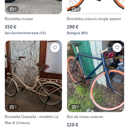
6
4
Bicicletta cruiser
Bicicletta unieuro single speed
350 €
290 €
San Gavino Monreale
(
VS
)
Bologna
(
BO
)
3
5
Bicicletta Graziella - modello La
Bici da corsa unieuro
Mia di Unieuro
120 €