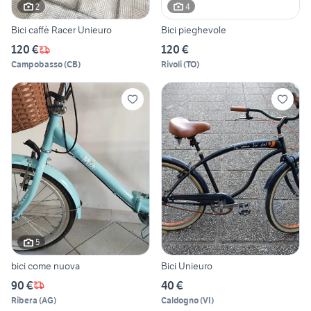
2
4
Bici caffè Racer Unieuro
Bici pieghevole
120 €
120 €
Campobasso
(
CB
)
Rivoli
(
TO
)
5
bici come nuova
Bici Unieuro
90 €
40 €
Ribera
(
AG
)
Caldogno
(
VI
)