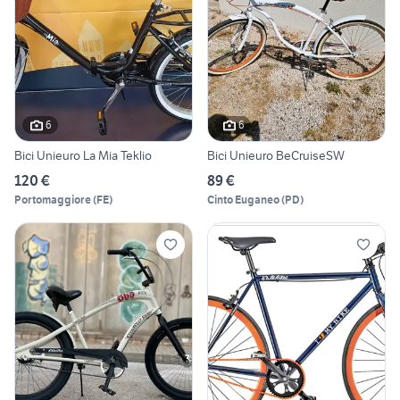
6
6
Bici Unieuro La Mia Teklio
Bici Unieuro BeCruiseSW
120 €
89 €
Portomaggiore
(
FE
)
Cinto Euganeo
(
PD
)