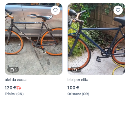
3
2
bici da corsa
bici per città
120 €
100 €
Trinita'
(
CN
)
Oristano
(
OR
)