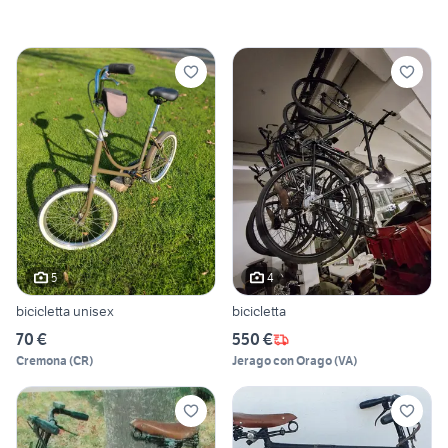
5
4
bicicletta unisex
bicicletta
70 €
550 €
Cremona
(
CR
)
Jerago con Orago
(
VA
)