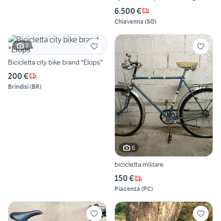
6.500 €
Chiavenna
(
SO
)
3
Bicicletta city bike brand "Elops"
200 €
Brindisi
(
BR
)
6
bicicletta militare
150 €
Piacenza
(
PC
)