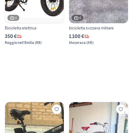
6
6
Bicicletta elettrica
bicicletta svizzera militare
350 €
1.100 €
Reggio nell'Emilia
(
RE
)
Mesoraca
(
KR
)