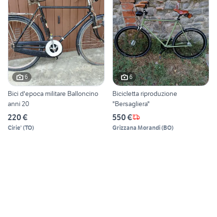
6
6
Bici d'epoca militare Balloncino
Bicicletta riproduzione
anni 20
"Bersagliera"
220 €
550 €
Cirie'
(
TO
)
Grizzana Morandi
(
BO
)