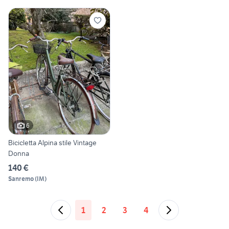
6
Bicicletta Alpina stile Vintage
Donna
140 €
Sanremo
(
IM
)
1
2
3
4