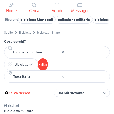
Home
Cerca
Vendi
Messaggi
biciclette Monopoli
collezione militaria
bicicletta 
Ricerche
Subito
Biciclette
bicicletta militare
Cosa cerchi?
Filtri
Biciclette
Salva ricerca
Dal più rilevante
95 risultati
Bicicletta militare