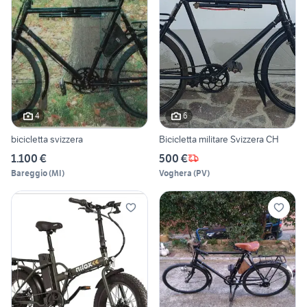
4
6
bicicletta svizzera
Bicicletta militare Svizzera CH
1.100 €
500 €
Bareggio
(
MI
)
Voghera
(
PV
)