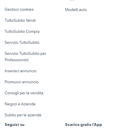
Veicoli commerciali
altro
Gestisci cookies
Modelli auto
Case vacanza
TuttoSubito Vendi
Uffici e Locali
TuttoSubito Compra
commerciali
Servizio TuttoSubito
elettronica
per la casa e la
sports e hobby
Servizio TuttoSubito per
persona
Informatica
Animali
Professionisti
Arredamento e
Console e
Accessori per
Casalinghi
Inserisci annuncio
Videogiochi
animali
Elettrodomestici
Promuovi annuncio
Audio/Video
Musica e Film
Giardino e Fai da te
Consigli per la vendita
Fotografia
Libri e Riviste
Abbigliamento e
Negozi e Aziende
Telefonia
Strumenti Musicali
Accessori
Subito per le aziende
Sports
Tutto per i bambini
Seguici su
Scarica gratis l'App
Biciclette