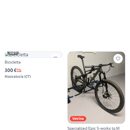
5
Bicicletta
300 €
Mascalucia
(
CT
)
Vetrina
Specialized Epic S-works tg.M