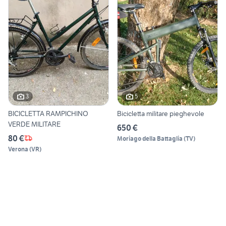
3
5
BICICLETTA RAMPICHINO
Bicicletta militare pieghevole
VERDE MILITARE
650 €
80 €
Moriago della Battaglia
(
TV
)
Verona
(
VR
)