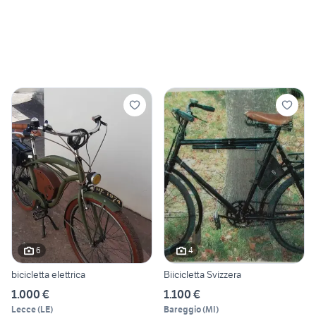
6
4
bicicletta elettrica
Biicicletta Svizzera
1.000 €
1.100 €
Lecce
(
LE
)
Bareggio
(
MI
)