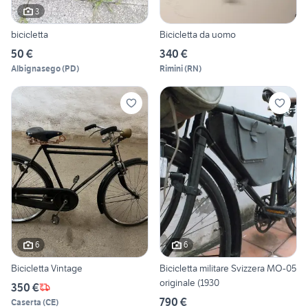
3
bicicletta
Bicicletta da uomo
50 €
340 €
Albignasego
(
PD
)
Rimini
(
RN
)
6
6
Bicicletta Vintage
Bicicletta militare Svizzera MO-05
originale (1930
350 €
790 €
Caserta
(
CE
)