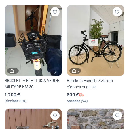
3
6
BICICLETTA ELETTRICA VERDE
Bicicletta Esercito Svizzero
MILITARE KM 80
d’epoca originale
1.200 €
800 €
Riccione
(
RN
)
Saronno
(
VA
)