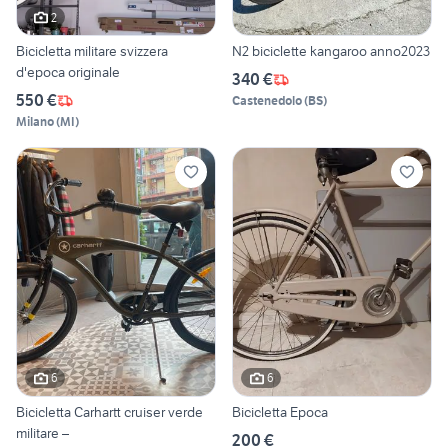
2
Bicicletta militare svizzera
N2 biciclette kangaroo anno2023
d'epoca originale
340 €
550 €
Castenedolo
(
BS
)
Milano
(
MI
)
6
6
Bicicletta Carhartt cruiser verde
Bicicletta Epoca
militare –
200 €