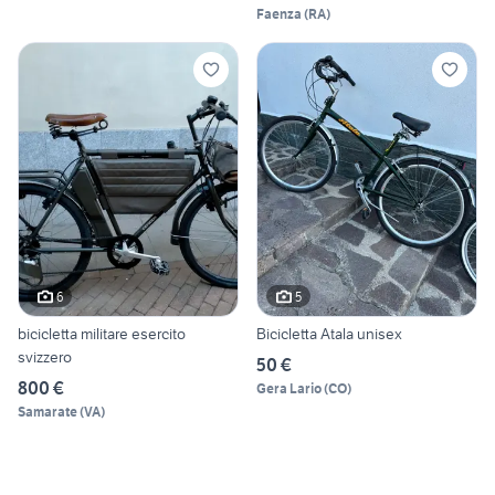
Faenza
(
RA
)
6
5
bicicletta militare esercito
Bicicletta Atala unisex
svizzero
50 €
800 €
Gera Lario
(
CO
)
Samarate
(
VA
)