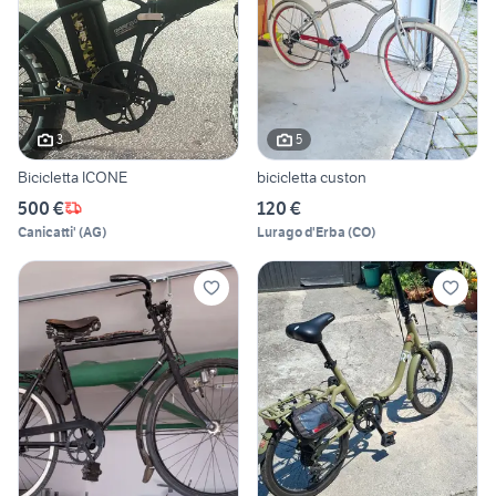
3
5
Bicicletta ICONE
bicicletta custon
500 €
120 €
Canicatti'
(
AG
)
Lurago d'Erba
(
CO
)