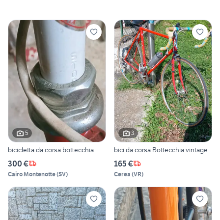
5
3
bicicletta da corsa bottecchia
bici da corsa Bottecchia vintage
300 €
165 €
Cairo Montenotte
(
SV
)
Cerea
(
VR
)