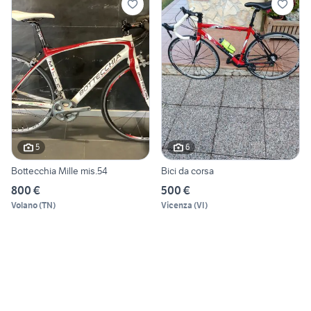
5
6
Bottecchia Mille mis.54
Bici da corsa
800 €
500 €
Volano
(
TN
)
Vicenza
(
VI
)