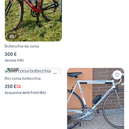
2
Bottecchia da corsa
300 €
Verona
(
VR
)
5
Bici corsa bottecchia
350 €
Acquaviva delle Fonti
(
BA
)