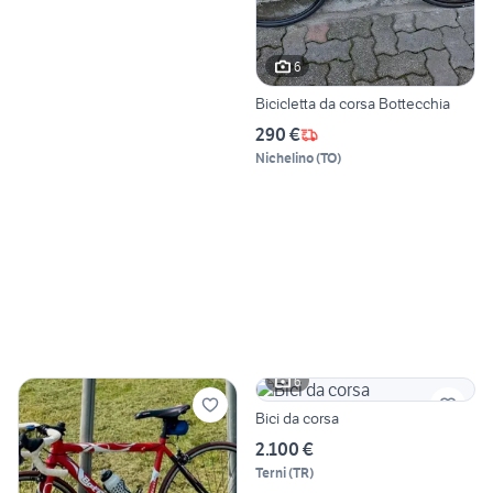
6
Bicicletta da corsa Bottecchia
290 €
Nichelino
(
TO
)
6
Bici da corsa
2.100 €
Terni
(
TR
)