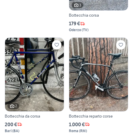
3
Bottecchia corsa
179 €
Oderzo
(
TV
)
2
Bottecchia da corsa
Bottecchia reparto corse
200 €
1.000 €
Bari
(
BA
)
Roma
(
RM
)