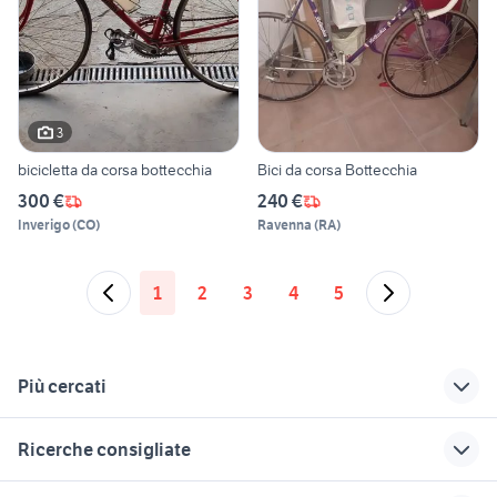
3
bicicletta da corsa bottecchia
Bici da corsa Bottecchia
300 €
240 €
Inverigo
(
CO
)
Ravenna
(
RA
)
1
2
3
4
5
Più cercati
Correlati
Richerche simili
Suggerimenti
Ricerche consigliate
bottecchia fx 500
bottecchia in lazio
bottecchia 24
fat a roma e provincia
biciclette Cirie
bici da corsa d
bottecchia biciclette
bici gravel