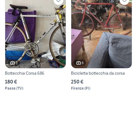
3
6
Bottecchia Corsa 686
Bicicletta bottecchia da corsa
180 €
250 €
Paese
(
TV
)
Firenze
(
FI
)