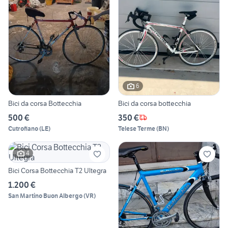
6
Bici da corsa Bottecchia
Bici da corsa bottecchia
500 €
350 €
Cutrofiano
(
LE
)
Telese Terme
(
BN
)
4
Bici Corsa Bottecchia T2 Ultegra
1.200 €
San Martino Buon Albergo
(
VR
)