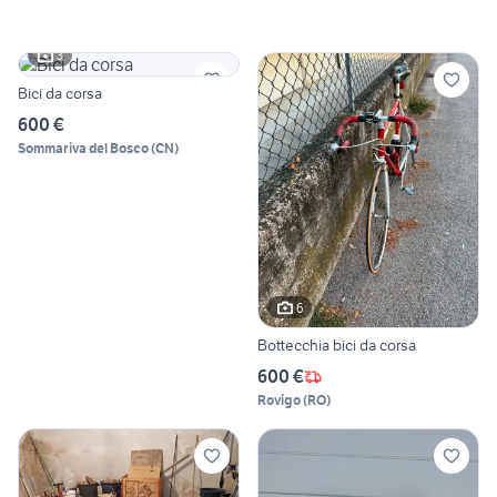
3
Bici da corsa
600 €
Sommariva del Bosco
(
CN
)
6
Bottecchia bici da corsa
600 €
Rovigo
(
RO
)