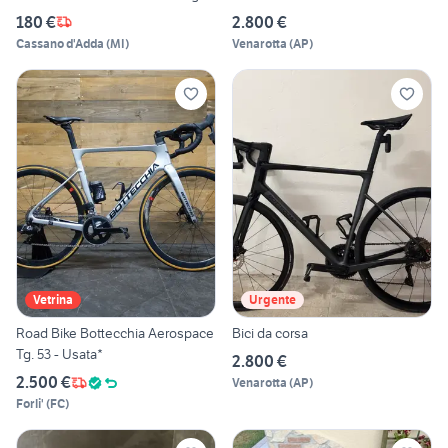
180 €
2.800 €
Cassano d'Adda
(
MI
)
Venarotta
(
AP
)
Vetrina
Urgente
Road Bike Bottecchia Aerospace
Bici da corsa
Tg. 53 - Usata*
2.800 €
2.500 €
Venarotta
(
AP
)
Forli'
(
FC
)