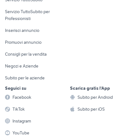
elettronica
per la casa e la
sports e hobby
Servizio TuttoSubito per
persona
Informatica
Animali
Professionisti
Arredamento e
Console e
Accessori per
Casalinghi
Inserisci annuncio
Videogiochi
animali
Elettrodomestici
Promuovi annuncio
Audio/Video
Musica e Film
Giardino e Fai da te
Consigli per la vendita
Fotografia
Libri e Riviste
Abbigliamento e
Negozi e Aziende
Telefonia
Strumenti Musicali
Accessori
Subito per le aziende
Sports
Tutto per i bambini
Seguici su
Scarica gratis l'App
Biciclette
Facebook
Subito per Android
Collezionismo
TikTok
Subito per iOS
Instagram
YouTube