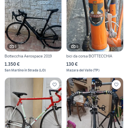
6
6
Bottecchia Aerospace 2019
bici da corsa BOTTECCHIA
1.350 €
130 €
San Martino in Strada
(
LO
)
Mazara del Vallo
(
TP
)