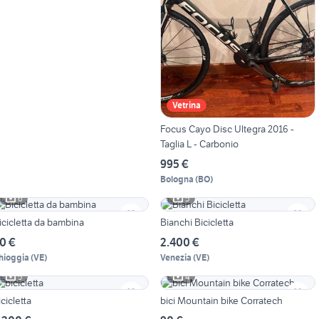
Vetrina
Focus Cayo Disc Ultegra 2016 -
Taglia L - Carbonio
995 €
Bologna
(
BO
)
6
5
icicletta da bambina
Bianchi Bicicletta
0 €
2.400 €
hioggia
(
VE
)
Venezia
(
VE
)
5
4
icicletta
bici Mountain bike Corratech