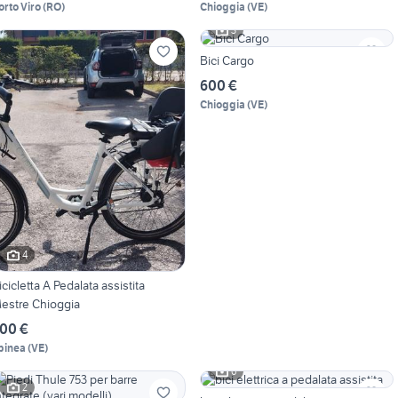
orto Viro
(
RO
)
Chioggia
(
VE
)
3
Bici Cargo
600 €
Chioggia
(
VE
)
4
icicletta A Pedalata assistita
estre Chioggia
00 €
pinea
(
VE
)
6
2