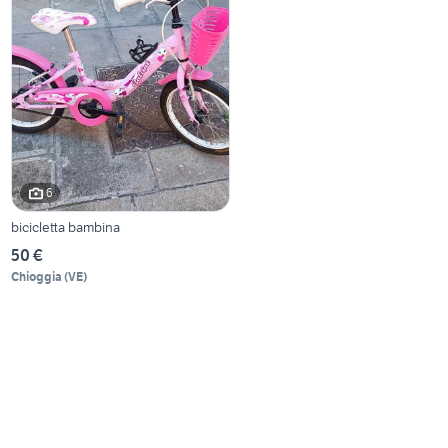
6
bicicletta bambina
50 €
Chioggia
(
VE
)