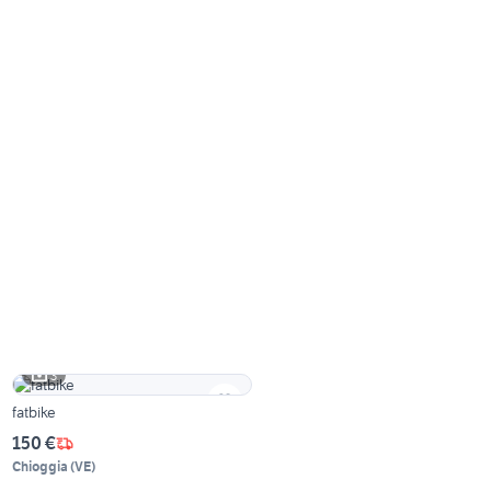
3
fatbike
150 €
Chioggia
(
VE
)