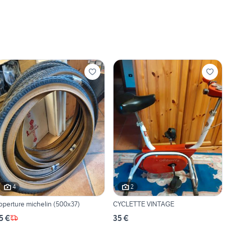
4
2
operture michelin (500x37)
CYCLETTE VINTAGE
5 €
35 €