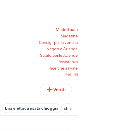
Modelli auto
Magazine
Consigli per la vendita
Negozi e Aziende
Subito per le Aziende
Assistenza
Ricerche salvate
Preferiti
Vendi
bici elettrica usata chioggia
chioggia biciclette Veneto
mount