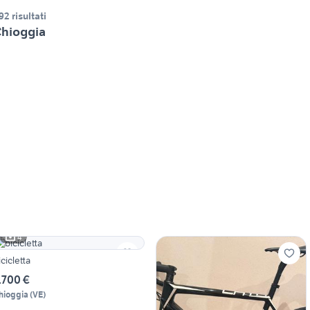
92 risultati
hioggia
4
icicletta
.700 €
hioggia
(
VE
)