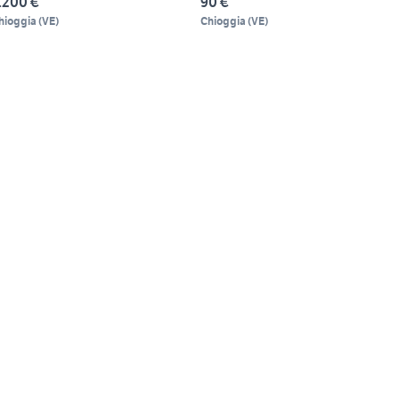
.200 €
90 €
hioggia
(
VE
)
Chioggia
(
VE
)