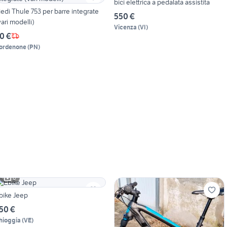
bici elettrica a pedalata assistita
iedi Thule 753 per barre integrate
550 €
vari modelli)
Vicenza
(
VI
)
0 €
ordenone
(
PN
)
6
bike Jeep
50 €
hioggia
(
VE
)