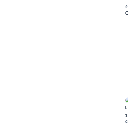
4
C
b
1
C