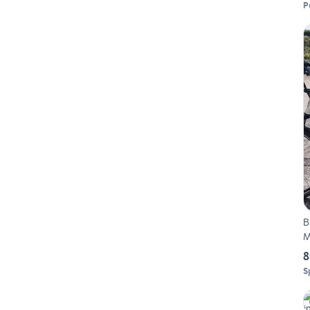
P
B
M
8
S