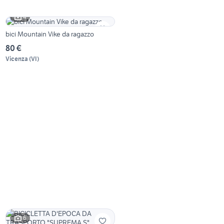
4
bici Mountain Vike da ragazzo
80 €
Vicenza
(
VI
)
6