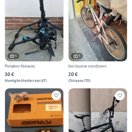
5
5
Portabici Norauto
bici buone condizioni
30 €
20 €
Montiglio Monferrato
(
AT
)
Chivasso
(
TO
)