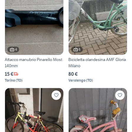
4
6
Attacco manubrio Pinarello Most
Bicicletta olandesina AMF Gloria
140mm
Milano
15 €
80 €
Torino
(
TO
)
Verolengo
(
TO
)