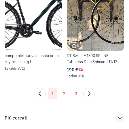
6
compo bici nuova o usata poco
DT Swiss E 1800 SPLINE
city bike alu tg.L
Tubeless Disc Shimano 11/12
Santhia'
(
VC
)
190 €
Torino
(
TO
)
1
2
3
Più cercati