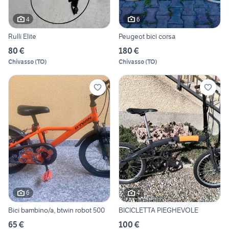
4
6
Rulli Elite
Peugeot bici corsa
80 €
180 €
Chivasso
(
TO
)
Chivasso
(
TO
)
6
4
Bici bambino/a, btwin robot 500
BICICLETTA PIEGHEVOLE
65 €
100 €