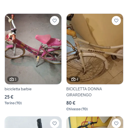
3
4
bicicletta barbie
BICICLETTA DONNA
GIRARDENGO
25 €
80 €
Torino
(
TO
)
Chivasso
(
TO
)