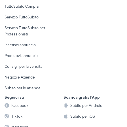
Uffici e Locali
TuttoSubito Compra
commerciali
Servizio TuttoSubito
elettronica
per la casa e la
sports e hobby
Servizio TuttoSubito per
persona
Informatica
Animali
Professionisti
Arredamento e
Console e
Accessori per
Casalinghi
Inserisci annuncio
Videogiochi
animali
Elettrodomestici
Promuovi annuncio
Audio/Video
Musica e Film
Giardino e Fai da te
Consigli per la vendita
Fotografia
Libri e Riviste
Abbigliamento e
Negozi e Aziende
Telefonia
Strumenti Musicali
Accessori
Subito per le aziende
Sports
Tutto per i bambini
Seguici su
Scarica gratis l'App
Biciclette
Facebook
Subito per Android
Collezionismo
TikTok
Subito per iOS
Instagram