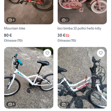
4
2
Mountain bike
bici bimba 10 pollici hello kitty
80 €
30 €
Chivasso
(
TO
)
Chivasso
(
TO
)
4
3