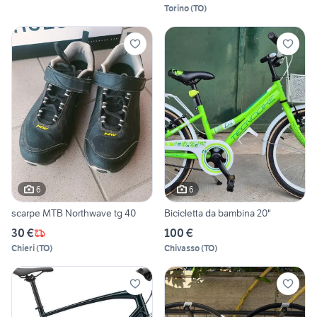
Torino
(
TO
)
6
6
scarpe MTB Northwave tg 40
Bicicletta da bambina 20"
30 €
100 €
Chieri
(
TO
)
Chivasso
(
TO
)