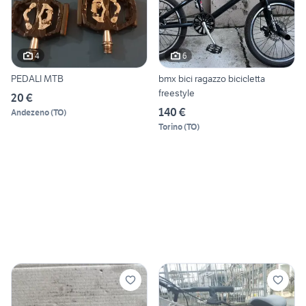
4
6
PEDALI MTB
bmx bici ragazzo bicicletta
freestyle
20 €
140 €
Andezeno
(
TO
)
Torino
(
TO
)