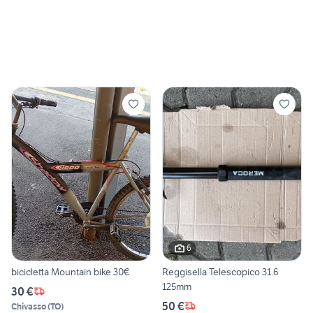
6
bicicletta Mountain bike 30€
Reggisella Telescopico 31.6
125mm
30 €
50 €
Chivasso
(
TO
)