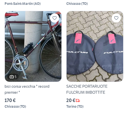
Pont-Saint-Martin
(
AO
)
Chivasso
(
TO
)
5
bici corsa vecchia " record
SACCHE PORTARUOTE
premier "
FULCRUM IMBOTTITE
170 €
20 €
Chivasso
(
TO
)
Torino
(
TO
)