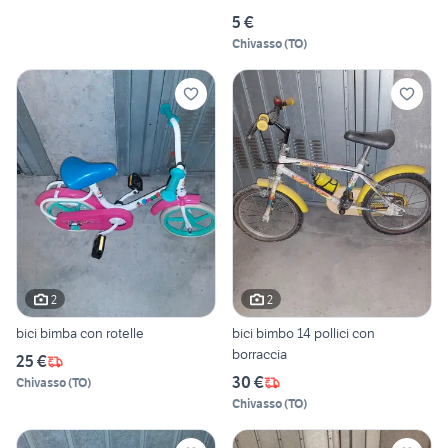
5 €
Chivasso
(
TO
)
2
2
bici bimba con rotelle
bici bimbo 14 pollici con
borraccia
25 €
30 €
Chivasso
(
TO
)
Chivasso
(
TO
)