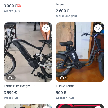
taglia L
3.000 €
2.600 €
Arezzo
(
AR
)
Marsciano
(
PG
)
3
2
Fantic Bike Integra 1.7
E-bike Fantic
3.990 €
900 €
Prato
(
PO
)
Gressan
(
AO
)