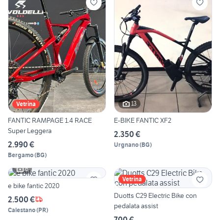
13
Vetrina
FANTIC RAMPAGE 1.4 RACE
E-BIKE FANTIC XF2
Super Leggera
2.350 €
2.990 €
Urgnano
(
BG
)
Bergamo
(
BG
)
6
Vetrina
e bike fantic 2020
Duotts C29 Electric Bike con
2.500 €
pedalata assist
Calestano
(
PR
)
700 €