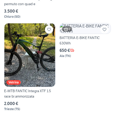
permuto con quad e
3.500 €
Chiuro
(
SO
)
2
BATTERIA E-BIKE FANTIC
630Wh
650 €
Ala
(
TN
)
Vetrina
E-MTB FANTIC Integra XTF 1.5
race bi ammorizzata
2.000 €
Trieste
(
TS
)