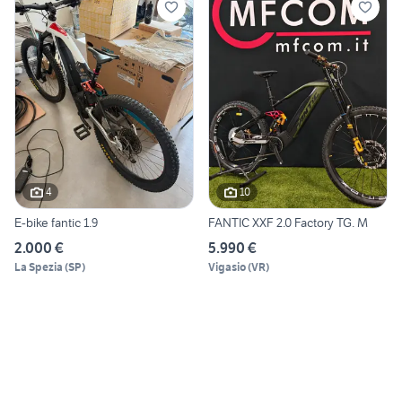
4
10
E-bike fantic 1.9
FANTIC XXF 2.0 Factory TG. M
2.000 €
5.990 €
La Spezia
(
SP
)
Vigasio
(
VR
)