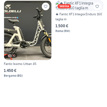
Vetrina
🔥 Fantic XF1 Integra Enduro 160
taglia m
1.500 €
Roma
(
RM
)
30
Fantic Issimo Urban 45
1.450 €
Bergamo
(
BG
)