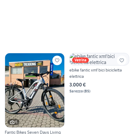
Vetrina
ebike fantic xmf bici bicicletta
elettrica
3.000 €
Sarezzo
(
BS
)
6
Fantic Bikes Seven Days Living