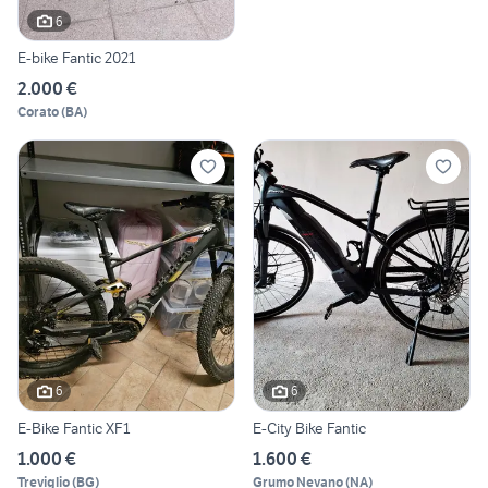
6
E-bike Fantic 2021
2.000 €
Corato
(
BA
)
6
6
E-Bike Fantic XF1
E-City Bike Fantic
1.000 €
1.600 €
Treviglio
(
BG
)
Grumo Nevano
(
NA
)