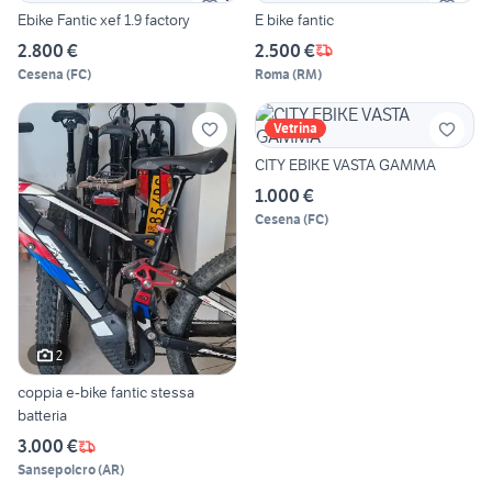
Ebike Fantic xef 1.9 factory
E bike fantic
2.800 €
2.500 €
Cesena
(
FC
)
Roma
(
RM
)
Vetrina
CITY EBIKE VASTA GAMMA
1.000 €
Cesena
(
FC
)
2
coppia e-bike fantic stessa
batteria
3.000 €
Sansepolcro
(
AR
)