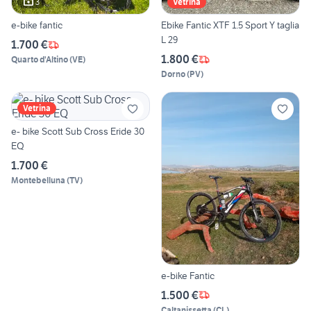
3
Vetrina
e-bike fantic
Ebike Fantic XTF 1.5 Sport Y taglia
L 29
1.700 €
1.800 €
Quarto d'Altino
(
VE
)
Dorno
(
PV
)
Vetrina
e- bike Scott Sub Cross Eride 30
EQ
1.700 €
Montebelluna
(
TV
)
e-bike Fantic
1.500 €
Caltanissetta
(
CL
)