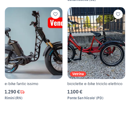
Vetrina
e-bike fantic issimo
biciclette e-bike triciclo elettrico
1.290 €
1.100 €
Rimini
(
RN
)
Ponte San Nicolo'
(
PD
)