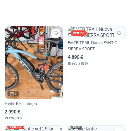
Vetrina
EMTB TRAIL Nuova FANTIC
SIERRA SPORT
4.899 €
Brescia
(
BS
)
3
Fantic Bike Integra
2.990 €
Prato
(
PO
)
6
Vetrina