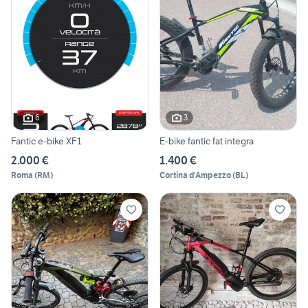
6
3
Fantic e-bike XF1
E-bike fantic fat integra
2.000 €
1.400 €
Roma
(
RM
)
Cortina d'Ampezzo
(
BL
)