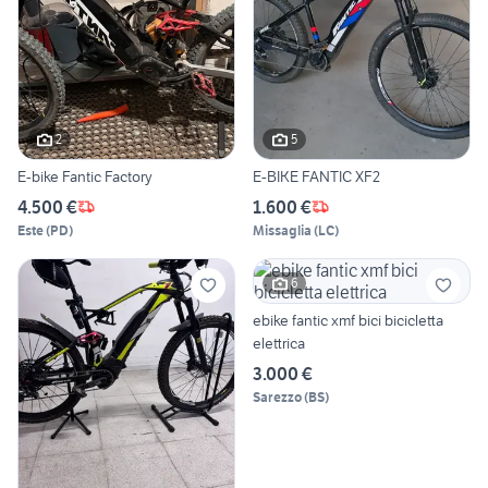
2
5
E-bike Fantic Factory
E-BIKE FANTIC XF2
4.500 €
1.600 €
Este
(
PD
)
Missaglia
(
LC
)
6
ebike fantic xmf bici bicicletta
elettrica
3.000 €
Sarezzo
(
BS
)