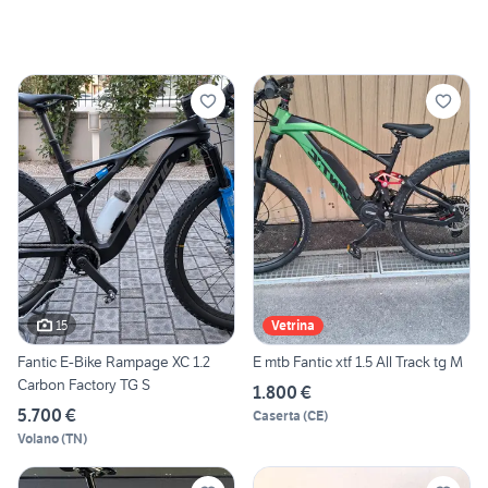
15
Vetrina
Fantic E-Bike Rampage XC 1.2
E mtb Fantic xtf 1.5 All Track tg M
Carbon Factory TG S
1.800 €
5.700 €
Caserta
(
CE
)
Volano
(
TN
)