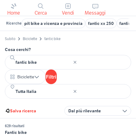
Home
Cerca
Vendi
Messaggi
pit bike a vicenza e provincia
fantic xx 250
fantic m
Ricerche
Subito
Biciclette
fantic bike
Cosa cerchi?
Filtri
Biciclette
Salva ricerca
Dal più rilevante
629 risultati
Fantic bike