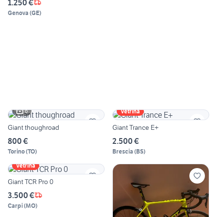
1.250 €
Genova
(
GE
)
6
Vetrina
Giant thoughroad
Giant Trance E+
800 €
2.500 €
Torino
(
TO
)
Brescia
(
BS
)
Vetrina
Giant TCR Pro 0
3.500 €
Carpi
(
MO
)