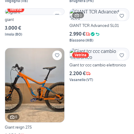
Vogogna
(
VB
)
Brugnera
(
PN
)
Vetrina
3
giant
GIANT TCR Advanced SL01
3.000 €
2.990 €
Imola
(
BO
)
Biassono
(
MB
)
Vetrina
Giant tcr ccc cambio elettronico
2.200 €
Vasanello
(
VT
)
6
Giant reign 27.5