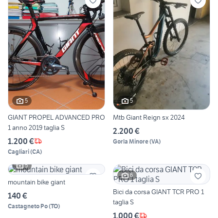
5
5
GIANT PROPEL ADVANCED PRO
Mtb Giant Reign sx 2024
1 anno 2019 taglia S
2.200 €
1.200 €
Gorla Minore
(
VA
)
Cagliari
(
CA
)
5
6
mountain bike giant
Bici da corsa GIANT TCR PRO 1
140 €
taglia S
Castagneto Po
(
TO
)
1.000 €