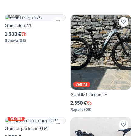
6
Giant reign 27.5
1.500 €
Genova
(
GE
)
Vetrina
Giant liv Entrigue E+
2.850 €
Rapallo
(
GE
)
Vetrina
Giant tcr pro team TG M