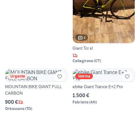
4
Giant Tcr sl
Caltagirone
(
CT
)
Urgente
Vetrina
MOUNTAIN BIKE GIANT FULL
ebike Giant Trance E+2 Pro
CARBON
1.500 €
900 €
Fabriano
(
AN
)
Orbassano
(
TO
)