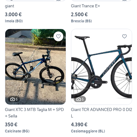
giant
Giant Trance E+
3.000 €
2.500 €
Imola
(
BO
)
Brescia
(
BS
)
6
6
Giant XTC 3 MTB Taglia M + SPD
Giant TCR ADVANCED PRO 0 DI2
+ Sella
L
350 €
4.390 €
Calcinate
(
BG
)
Cesiomaggiore
(
BL
)