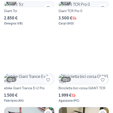
6
6
Giant Tcr
Giant TCR Pro 0
2.850 €
3.500 €
Omegna
(
VB
)
Carpi
(
MO
)
6
6
ebike Giant Trance E+2 Pro
Bicicletta bici corsa GIANT TCR
1.500 €
1.999 €
Fabriano
(
AN
)
Agazzano
(
PC
)