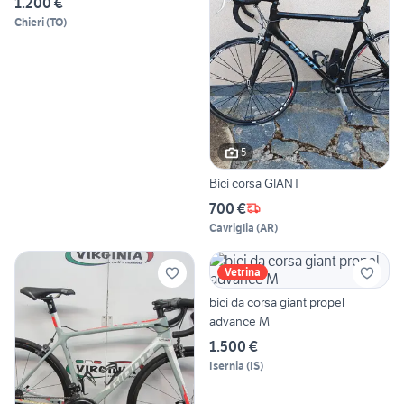
1.200 €
Chieri
(
TO
)
5
Bici corsa GIANT
700 €
Cavriglia
(
AR
)
Vetrina
bici da corsa giant propel
advance M
1.500 €
Isernia
(
IS
)