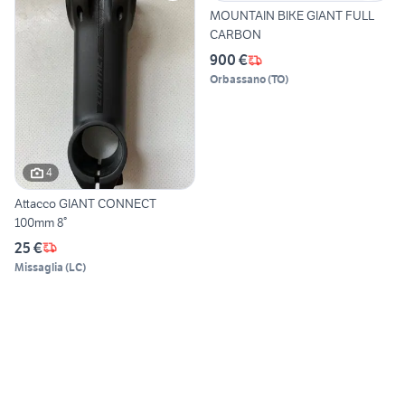
MOUNTAIN BIKE GIANT FULL
CARBON
900 €
Orbassano
(
TO
)
4
Attacco GIANT CONNECT
100mm 8°
25 €
Missaglia
(
LC
)