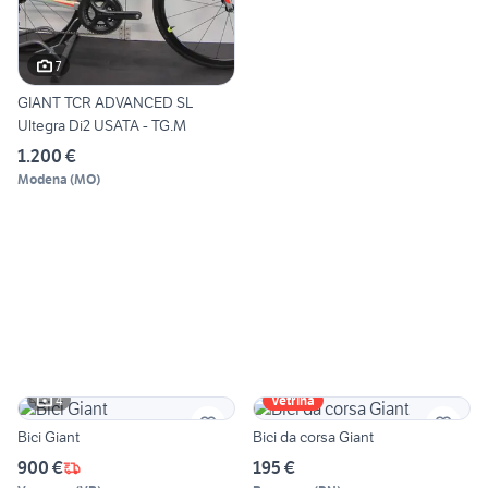
7
GIANT TCR ADVANCED SL
Ultegra Di2 USATA - TG.M
1.200 €
Modena
(
MO
)
4
Vetrina
Bici Giant
Bici da corsa Giant
900 €
195 €