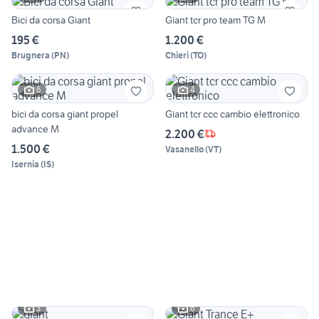
Bici da corsa Giant
Giant tcr pro team TG M
195 €
1.200 €
Brugnera
(
PN
)
Chieri
(
TO
)
6
4
bici da corsa giant propel
Giant tcr ccc cambio elettronico
advance M
2.200 €
1.500 €
Vasanello
(
VT
)
Isernia
(
IS
)
3
6