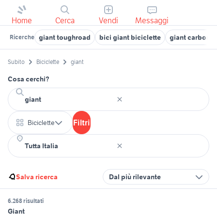
Home
Cerca
Vendi
Messaggi
giant toughroad
bici giant biciclette
giant carbon
Ricerche
Subito
Biciclette
giant
Cosa cerchi?
Filtri
Biciclette
Salva ricerca
Dal più rilevante
6.268 risultati
Giant