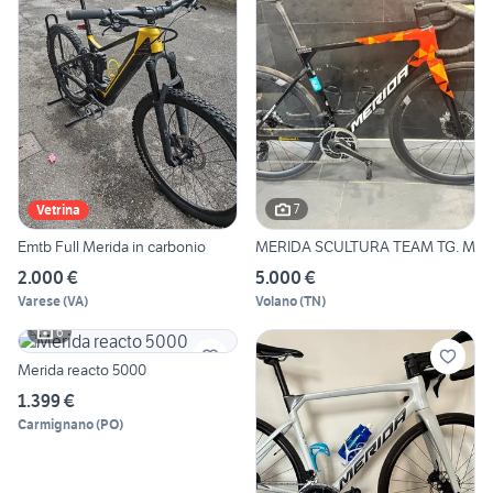
7
Vetrina
Emtb Full Merida in carbonio
MERIDA SCULTURA TEAM TG. M
2.000 €
5.000 €
Varese
(
VA
)
Volano
(
TN
)
6
Merida reacto 5000
1.399 €
Carmignano
(
PO
)