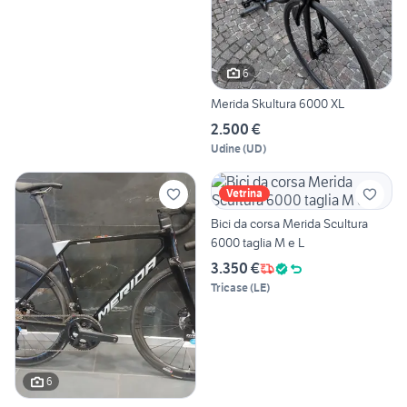
6
Merida Skultura 6000 XL
2.500 €
Udine
(
UD
)
Vetrina
Bici da corsa Merida Scultura
6000 taglia M e L
3.350 €
Tricase
(
LE
)
6