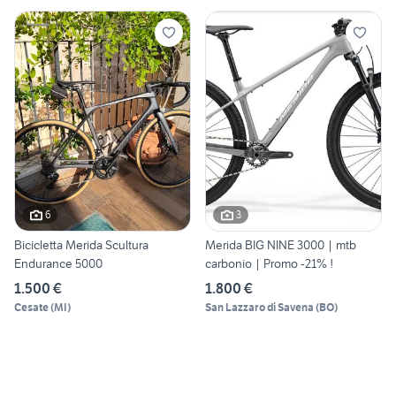
6
3
Bicicletta Merida Scultura
Merida BIG NINE 3000 | mtb
Endurance 5000
carbonio | Promo -21% !
1.500 €
1.800 €
Cesate
(
MI
)
San Lazzaro di Savena
(
BO
)