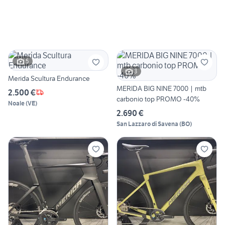
5
3
Merida Scultura Endurance
MERIDA BIG NINE 7000 | mtb
2.500 €
carbonio top PROMO -40%
Noale
(
VE
)
2.690 €
San Lazzaro di Savena
(
BO
)