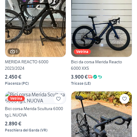
6
Vetrina
MERIDA REACTO 6000
Bici da corsa Merida Reacto
2023/2024
6000 XXS
2.450 €
3.900 €
Piacenza
(
PC
)
Tricase
(
LE
)
Vetrina
Bici corsa Merida Scultura 6000
tg.L NUOVA
2.890 €
Peschiera del Garda
(
VR
)