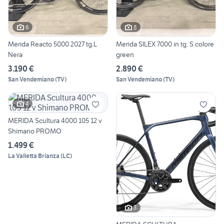
6
8
Merida Reacto 5000 2027 tg.L
Merida SILEX 7000 in tg. S colore
Nera
green
3.190 €
2.890 €
San Vendemiano
(
TV
)
San Vendemiano
(
TV
)
4
MERIDA Scultura 4000 105 12 v
Shimano PROMO
1.499 €
La Valletta Brianza
(
LC
)
3