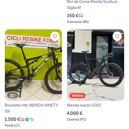
Bici da Corsa Merida Scultura
Taglia M
350 €
Concesio
(
BS
)
7
Vetrina
Bicicletta mtb MERIDA NINETY-
Merida reacto 6000
SIX
4.000 €
1.500 €
Cesena
(
FC
)
Fondi
(
LT
)