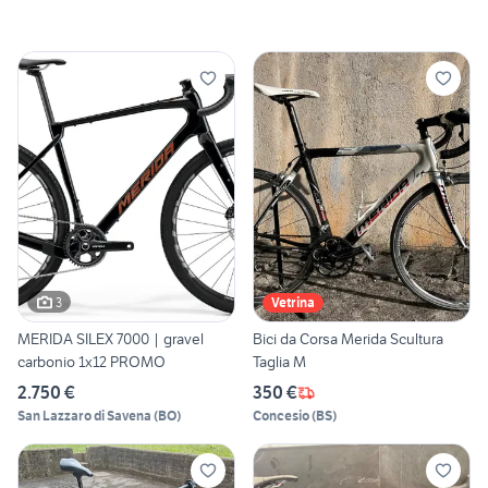
3
Vetrina
MERIDA SILEX 7000 | gravel
Bici da Corsa Merida Scultura
carbonio 1x12 PROMO
Taglia M
2.750 €
350 €
San Lazzaro di Savena
(
BO
)
Concesio
(
BS
)