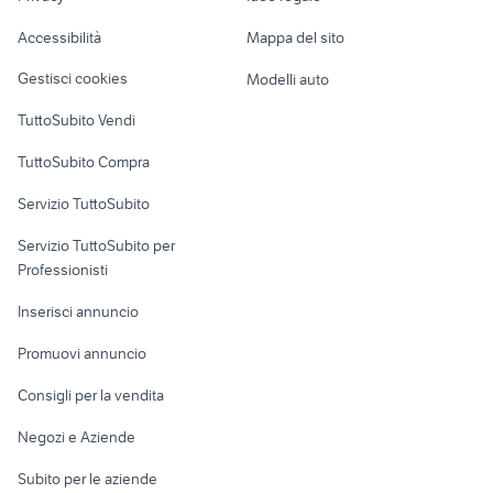
Garage e box
biciclette Dozza
shimano 8000
Caravan e Camper
Accessibilità
Mappa del sito
biciclette Sestola
spada in biciclette
Loft, mansarde e
Veicoli commerciali
altro
Gestisci cookies
Modelli auto
Case vacanza
TuttoSubito Vendi
Uffici e Locali
TuttoSubito Compra
commerciali
Servizio TuttoSubito
elettronica
per la casa e la
sports e hobby
Servizio TuttoSubito per
persona
Informatica
Animali
Professionisti
Arredamento e
Console e
Accessori per
Casalinghi
Inserisci annuncio
Videogiochi
animali
Elettrodomestici
Promuovi annuncio
Audio/Video
Musica e Film
Giardino e Fai da te
Consigli per la vendita
Fotografia
Libri e Riviste
Abbigliamento e
Negozi e Aziende
Telefonia
Strumenti Musicali
Accessori
Subito per le aziende
Sports