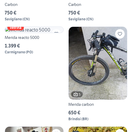
Carbon
Carbon
750 €
750 €
Savigliano
(
CN
)
Savigliano
(
CN
)
Vetrina
Merida reacto 5000
1.399 €
Carmignano
(
PO
)
5
Merida carbon
650 €
Brindisi
(
BR
)