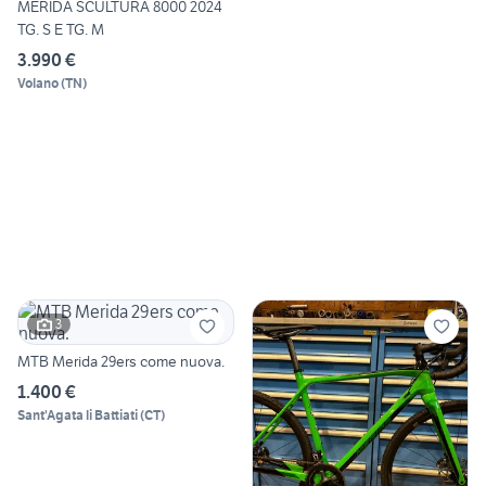
MERIDA SCULTURA 8000 2024
TG. S E TG. M
3.990 €
Volano
(
TN
)
3
MTB Merida 29ers come nuova.
1.400 €
Sant'Agata li Battiati
(
CT
)