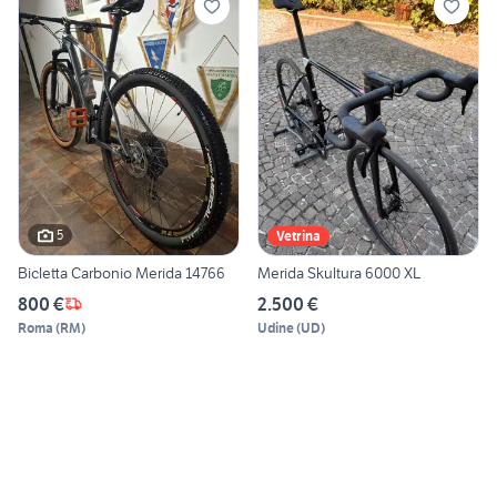
5
Vetrina
Bicletta Carbonio Merida 14766
Merida Skultura 6000 XL
800 €
2.500 €
Roma
(
RM
)
Udine
(
UD
)