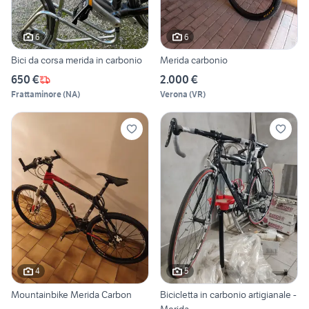
6
6
Bici da corsa merida in carbonio
Merida carbonio
650 €
2.000 €
Frattaminore
(
NA
)
Verona
(
VR
)
4
5
Mountainbike Merida Carbon
Bicicletta in carbonio artigianale -
Merida