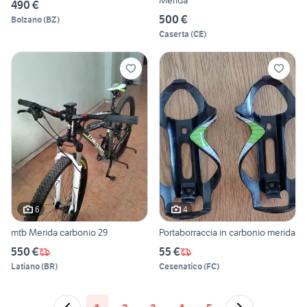
490 €
500 €
Bolzano
(
BZ
)
Caserta
(
CE
)
6
4
mtb Merida carbonio 29
Portaborraccia in carbonio merida
550 €
55 €
Latiano
(
BR
)
Cesenatico
(
FC
)