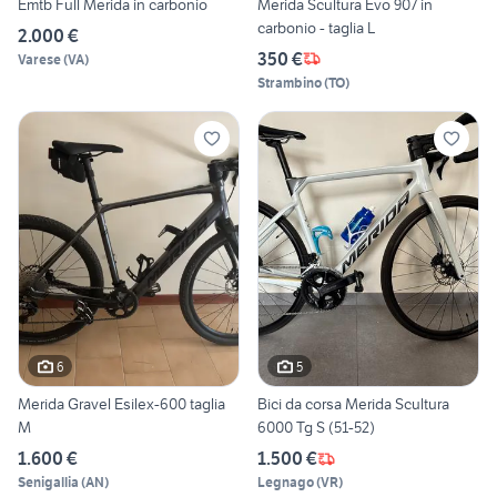
Emtb Full Merida in carbonio
Merida Scultura Evo 907 in
carbonio - taglia L
2.000 €
350 €
Varese
(
VA
)
Strambino
(
TO
)
6
5
Merida Gravel Esilex-600 taglia
Bici da corsa Merida Scultura
M
6000 Tg S (51-52)
1.600 €
1.500 €
Senigallia
(
AN
)
Legnago
(
VR
)