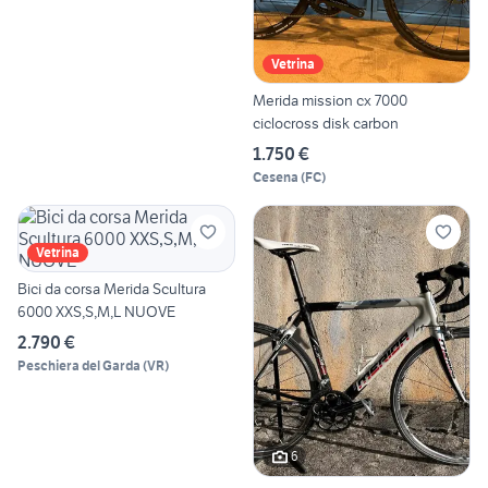
Vetrina
Merida mission cx 7000
ciclocross disk carbon
1.750 €
Cesena
(
FC
)
Vetrina
Bici da corsa Merida Scultura
6000 XXS,S,M,L NUOVE
2.790 €
Peschiera del Garda
(
VR
)
6