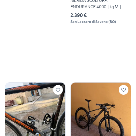
MERIDA SCULTURA
ENDURANCE 4000 | tg.M |
PROMO
2.390 €
San Lazzaro di Savena
(
BO
)