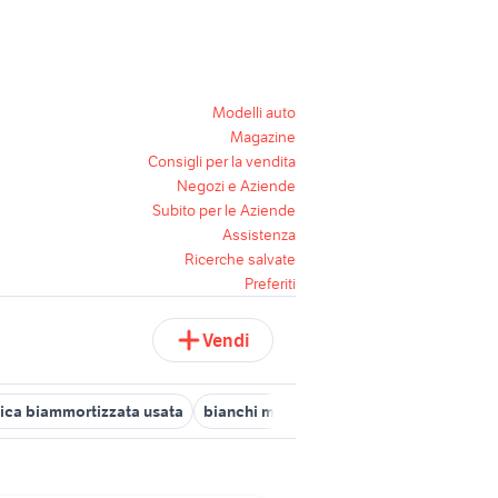
Modelli auto
Magazine
Consigli per la vendita
Negozi e Aziende
Subito per le Aziende
Assistenza
Ricerche salvate
Preferiti
Vendi
rica biammortizzata usata
bianchi methanol fs 2017
bici bianchi