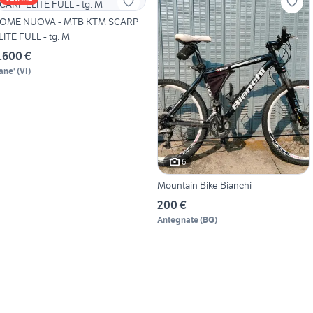
OME NUOVA - MTB KTM SCARP
LITE FULL - tg. M
.600 €
ane'
(
VI
)
6
Mountain Bike Bianchi
200 €
Antegnate
(
BG
)