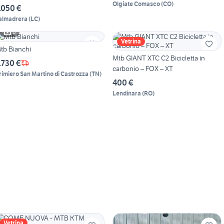
Olgiate Comasco
(
CO
)
.050 €
almadrera
(
LC
)
6
Vetrina
tb Bianchi
Mtb GIANT XTC C2 Bicicletta in
.730 €
carbonio – FOX – XT
rimiero San Martino di Castrozza
(
TN
)
400 €
Lendinara
(
RO
)
Vetrina