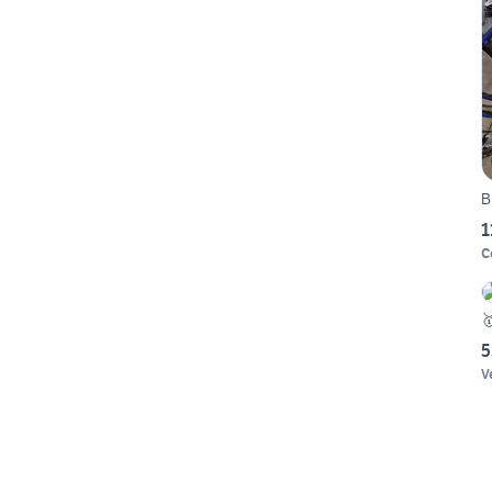
B
1
C
5
V