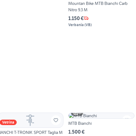
Mountan Bike MTB Bianchi Carb
Nitro 9.3 M
1.150 €
Verbania
(
VB
)
6
Vetrina
MTB Bianchi
1.500 €
BIANCHI T-TRONIK SPORT Taglia M