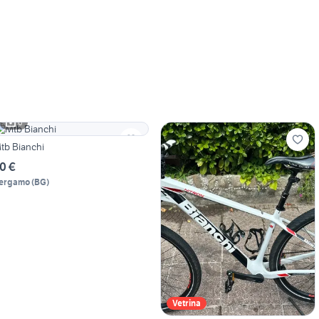
6
tb Bianchi
0 €
ergamo
(
BG
)
Vetrina