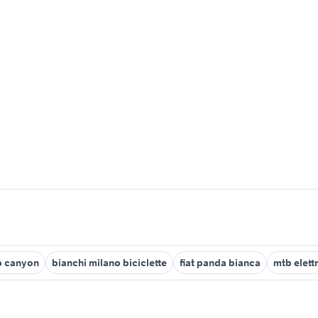
b canyon
bianchi milano biciclette
fiat panda bianca
mtb elett