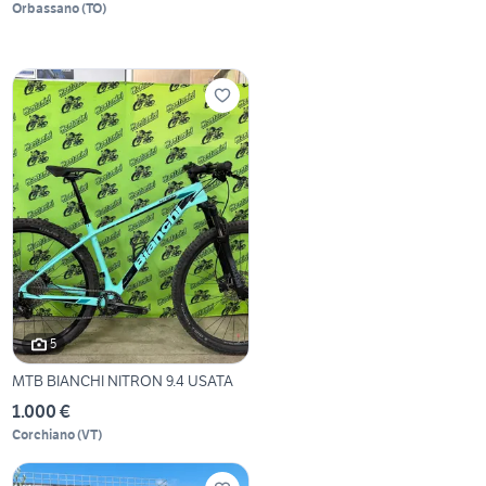
Orbassano
(
TO
)
5
MTB BIANCHI NITRON 9.4 USATA
1.000 €
Corchiano
(
VT
)