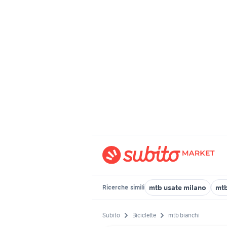
mtb usate milano
mt
Ricerche
simili
Subito
Biciclette
mtb bianchi