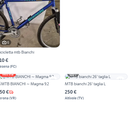
6
icicletta mtb Bianchi
10 €
esena
(
FC
)
2
Vetrina
🥇MTB BIANCHI ~ Magma 9.2
MTB bianchi 26' taglia L
50 €
250 €
erona
(
VR
)
Altivole
(
TV
)