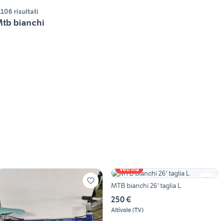
.106 risultati
tb bianchi
Vetrina
MTB bianchi 26' taglia L
250 €
Altivole
(
TV
)