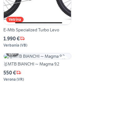
Vetrina
E-Mtb Specialized Turbo Levo
1.990 €
Verbania
(
VB
)
6
🥇MTB BIANCHI ~ Magma 9.2
550 €
Verona
(
VR
)