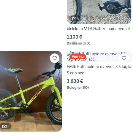
6
bicicletta MTB Haibike hardseven 4
1.100 €
Basiliano
(
UD
)
Vetrina
EMtb Full Lapierre overvolt 8.6 taglia
S con acc.
3.600 €
Bologna
(
BO
)
2