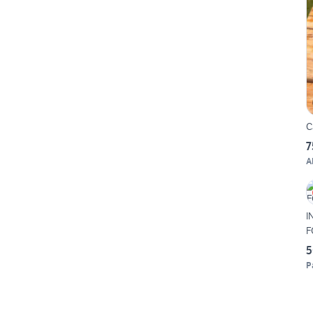
C
7
A
I
F
5
P