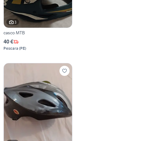
3
casco MTB
40 €
Pescara
(
PE
)