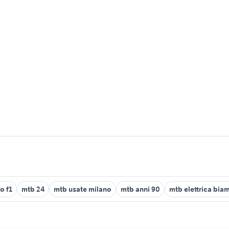
o f1
mtb 24
mtb usate milano
mtb anni 90
mtb elettrica bia