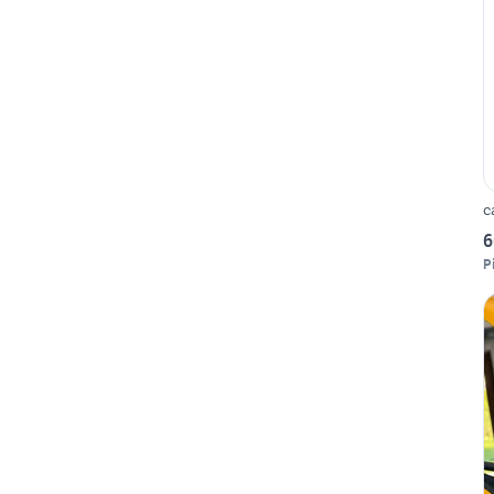
c
6
P