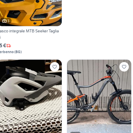
3
asco integrale MTB Seeker Taglia
M
5 €
erbenno
(
BG
)