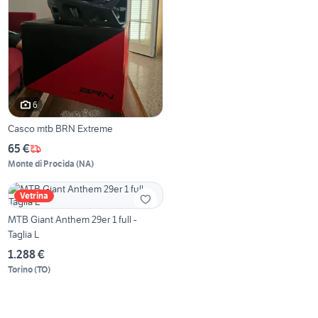
6
Casco mtb BRN Extreme
65 €
Monte di Procida
(
NA
)
Vetrina
MTB Giant Anthem 29er 1 full -
Taglia L
1.288 €
Torino
(
TO
)