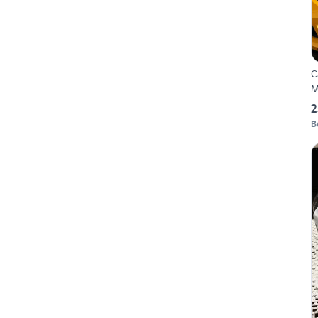
C
2
B