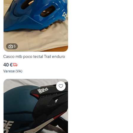
6
Casco mtb poco tectal Trail enduro
40 €
Varese
(
VA
)