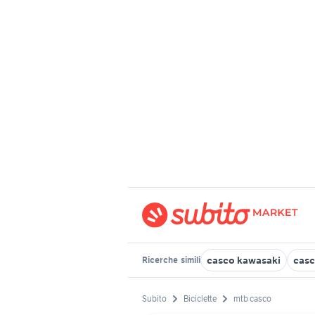
casco kawasaki
casc
Ricerche
simili
Subito
Biciclette
mtb casco