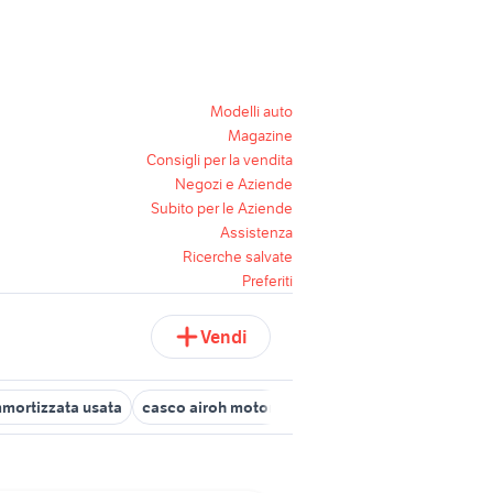
Modelli auto
Magazine
Consigli per la vendita
Negozi e Aziende
Subito per le Aziende
Assistenza
Ricerche salvate
Preferiti
Vendi
mmortizzata usata
casco airoh motori
mtb canyon
casco Cuneo