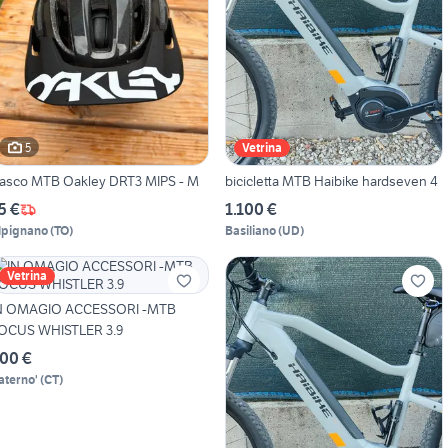
5
Vetrina
asco MTB Oakley DRT3 MIPS - M
bicicletta MTB Haibike hardseven 4
5 €
1.100 €
lpignano
(
TO
)
Basiliano
(
UD
)
Vetrina
N OMAGIO ACCESSORI -MTB
OCUS WHISTLER 3.9
00 €
aterno'
(
CT
)