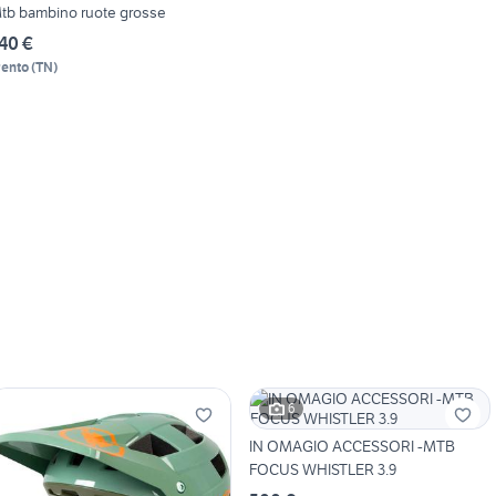
tb bambino ruote grosse
40 €
rento
(
TN
)
6
IN OMAGIO ACCESSORI -MTB
FOCUS WHISTLER 3.9