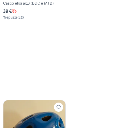
Casco ekoi ar13 (BDC e MTB)
39 €
Trepuzzi
(
LE
)