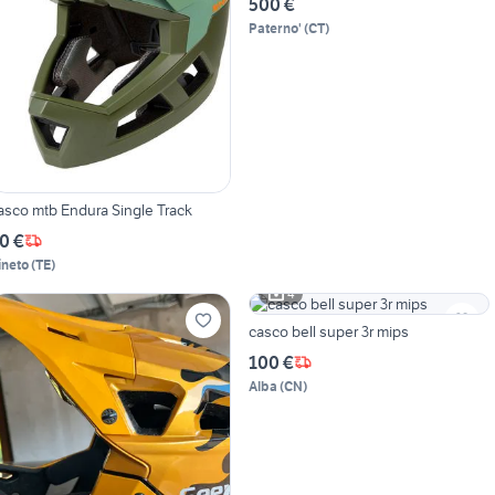
500 €
Paterno'
(
CT
)
asco mtb Endura Single Track
0 €
ineto
(
TE
)
4
casco bell super 3r mips
100 €
Alba
(
CN
)