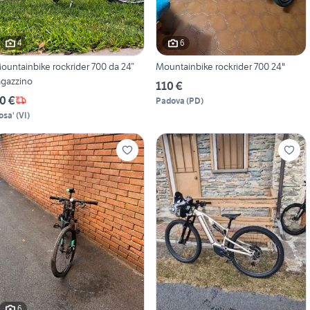
4
6
ountainbike rockrider 700 da 24”
Mountainbike rockrider 700 24"
agazzino
110 €
0 €
Padova
(
PD
)
osa'
(
VI
)
6