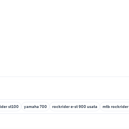
ider st100
yamaha 700
rockrider e-st 900 usata
mtb rockrider 