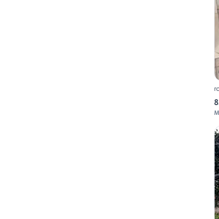
r
8
M