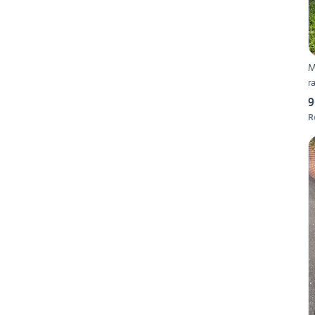
M
r
9
R