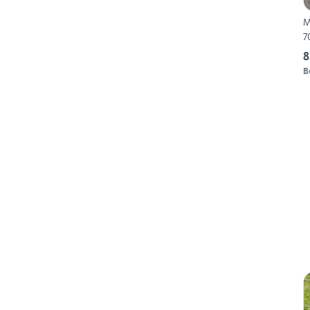
M
7
8
B