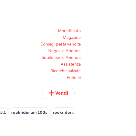
Modelli auto
Magazine
Consigli per la vendita
Negozi e Aziende
Subito per le Aziende
Assistenza
Ricerche salvate
Preferiti
Vendi
5.1
rockrider am 100s
rockrider st 50
rockrider xc100
rockr