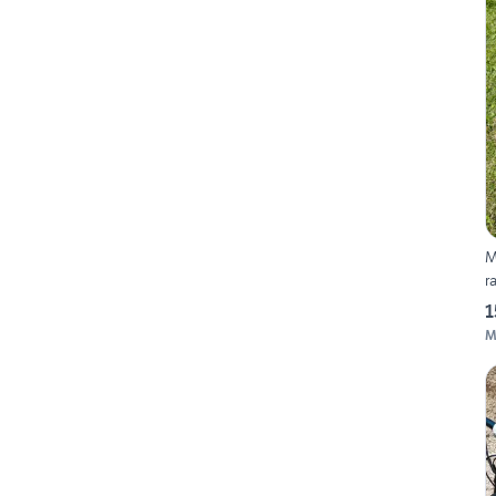
Mo
r
1
M