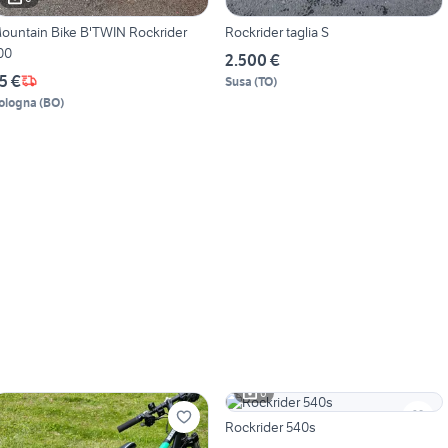
ountain Bike B'TWIN Rockrider
Rockrider taglia S
00
2.500 €
5 €
Susa
(
TO
)
ologna
(
BO
)
6
Rockrider 540s