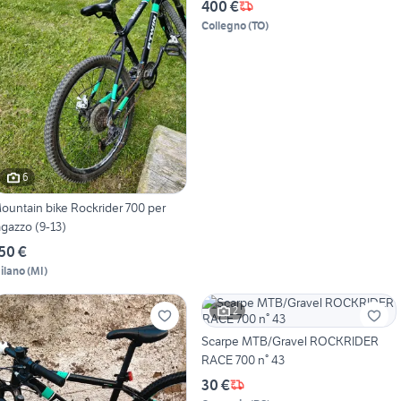
400 €
Collegno
(
TO
)
6
untain bike Rockrider 700 per
agazzo (9-13)
50 €
ilano
(
MI
)
2
Scarpe MTB/Gravel ROCKRIDER
RACE 700 n° 43
30 €