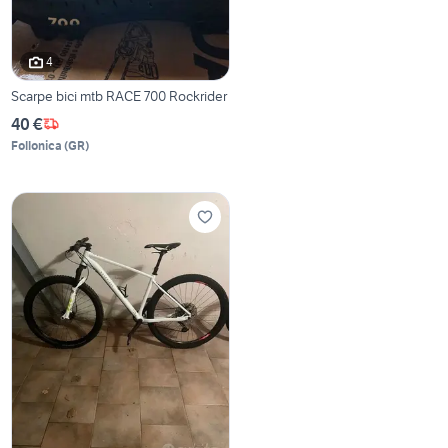
4
Scarpe bici mtb RACE 700 Rockrider
40 €
Follonica
(
GR
)