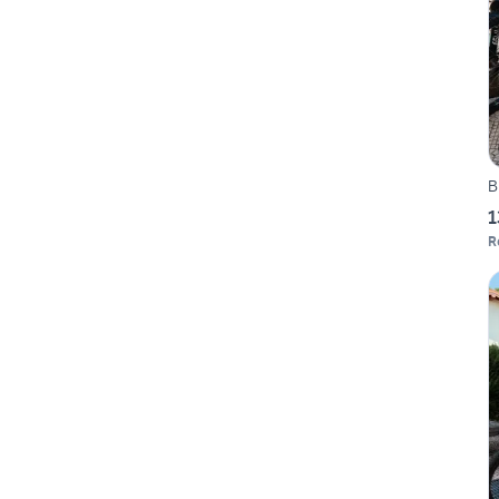
B
1
R