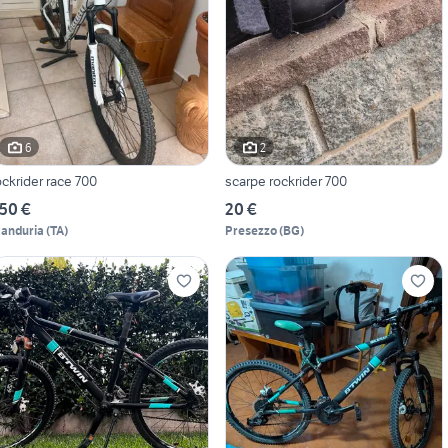
6
2
ockrider race 700
scarpe rockrider 700
50 €
20 €
anduria
(
TA
)
Presezzo
(
BG
)