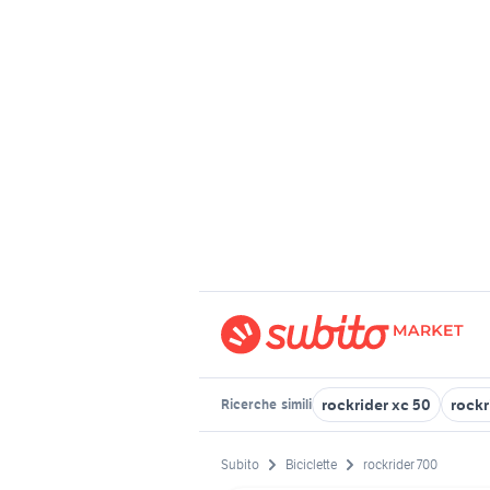
rockrider xc 50
rockr
Ricerche
simili
Subito
Biciclette
rockrider 700