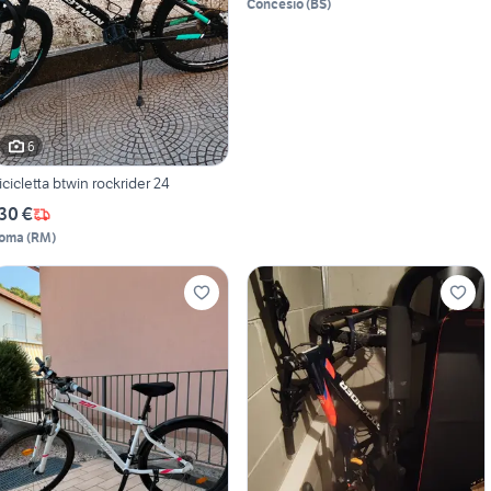
Concesio
(
BS
)
6
icicletta btwin rockrider 24
30 €
oma
(
RM
)