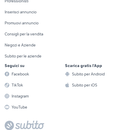
Professionisti
Arredamento e
Console e
Accessori per
Casalinghi
Inserisci annuncio
Videogiochi
animali
Elettrodomestici
Promuovi annuncio
Audio/Video
Musica e Film
Giardino e Fai da te
Consigli per la vendita
Fotografia
Libri e Riviste
Abbigliamento e
Negozi e Aziende
Telefonia
Strumenti Musicali
Accessori
Subito per le aziende
Sports
Tutto per i bambini
Seguici su
Scarica gratis l'App
Biciclette
Facebook
Subito per Android
Collezionismo
TikTok
Subito per iOS
Instagram
YouTube