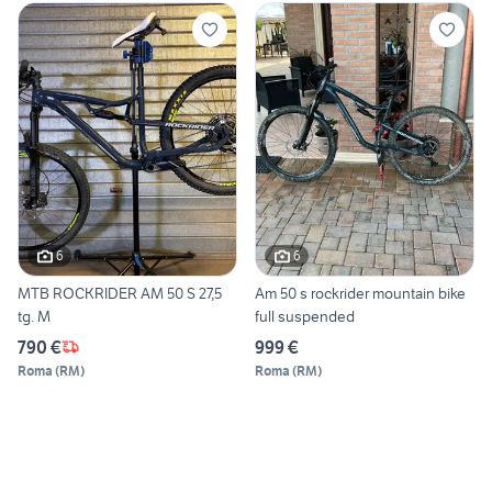
6
6
MTB ROCKRIDER AM 50 S 27,5
Am 50 s rockrider mountain bike
tg. M
full suspended
790 €
999 €
Roma
(
RM
)
Roma
(
RM
)