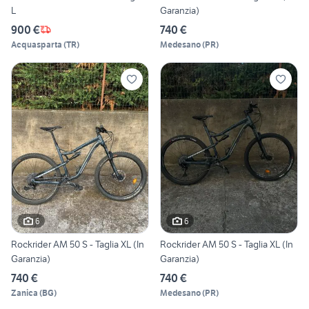
L
Garanzia)
900 €
740 €
Acquasparta
(
TR
)
Medesano
(
PR
)
6
6
Rockrider AM 50 S - Taglia XL (In
Rockrider AM 50 S - Taglia XL (In
Garanzia)
Garanzia)
740 €
740 €
Zanica
(
BG
)
Medesano
(
PR
)