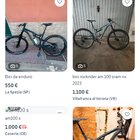
6
6
Bici da enduro
bici rockrider am 100 sram nx
2023
550 €
1.100 €
La Spezia
(
SP
)
Villafranca di Verona
(
VR
)
3
am100 s
1.000 €
Caserta
(
CE
)