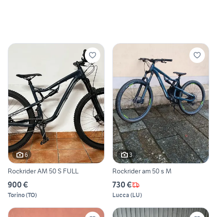
6
3
Rockrider AM 50 S FULL
Rockrider am 50 s M
900 €
730 €
Torino
(
TO
)
Lucca
(
LU
)