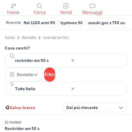
Home
Cerca
Vendi
Messaggi
fiat 1100 anni 50
typhoon 50
suzuki gsx s 750 usata
Ricerche
Subito
Biciclette
rockrider am 50 s
Cosa cerchi?
Filtri
Biciclette
Salva ricerca
Dal più rilevante
12 risultati
Rockrider am 50 s