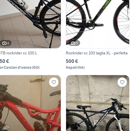
6
5
TB rockrider xc 100 L
Rockrider xc 100 taglia XL - perfetta
50 €
500 €
an Canzian d'Isonzo
(
GO
)
Napoli
(
NA
)