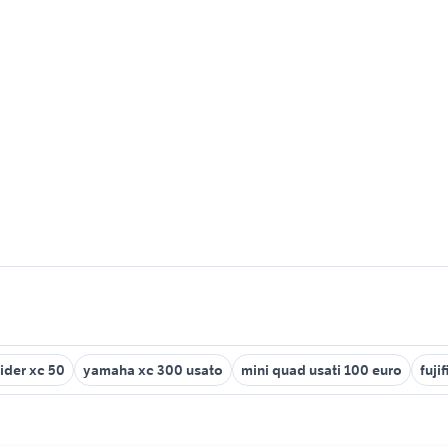
ider xc 50
yamaha xc 300 usato
mini quad usati 100 euro
fuji