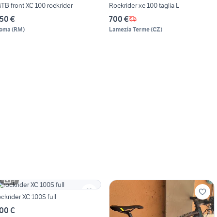
TB front XC 100 rockrider
Rockrider xc 100 taglia L
50 €
700 €
oma
(
RM
)
Lamezia Terme
(
CZ
)
3
ockrider XC 100S full
00 €