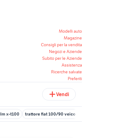
Modelli auto
Magazine
Consigli per la vendita
Negozi e Aziende
Subito per le Aziende
Assistenza
Ricerche salvate
Preferiti
Vendi
film x-t100
trattore fiat 100/90 veicoli commerciali
same explore