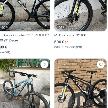
6
4
tb Cross Country ROCKRIDER XC
MTB rock rider XC 100
00 29" Deore
600 €
99 €
Citta' di Castello
(
PG
)
lasi
(
VR
)