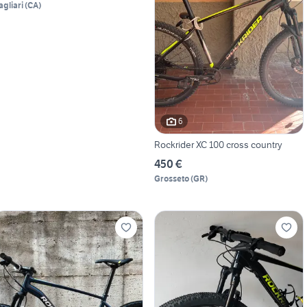
agliari
(
CA
)
6
Rockrider XC 100 cross country
450 €
Grosseto
(
GR
)