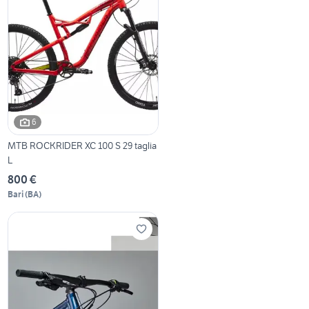
6
MTB ROCKRIDER XC 100 S 29 taglia
L
800 €
Bari
(
BA
)