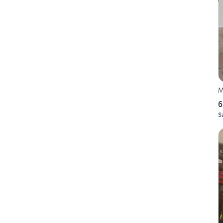
M
6
S