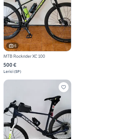
6
MTB Rockrider XC 100
500 €
Lerici
(
SP
)