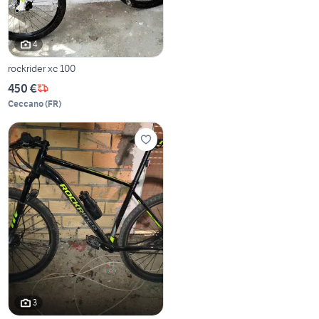
4
rockrider xc 100
450 €
Ceccano
(
FR
)
3