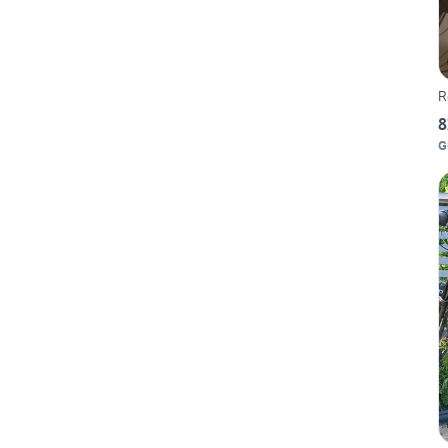
R
8
G