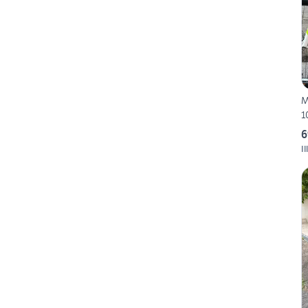
M
1
6
Il