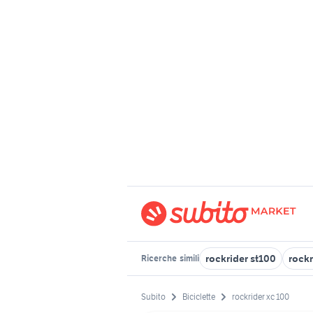
rockrider st100
rockr
Ricerche
simili
Subito
Biciclette
rockrider xc 100