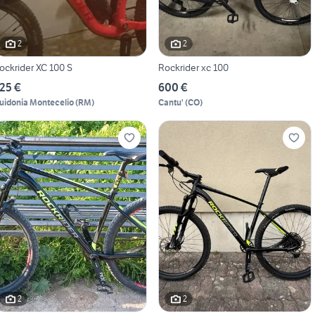
2
2
ockrider XC 100 S
Rockrider xc 100
25 €
600 €
uidonia Montecelio
(
RM
)
Cantu'
(
CO
)
2
2