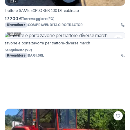
7
Trattore SAME EXPLORER 100 DT cabinato
17.200 €
Torremaggiore
(
FG
)
Rivenditore
COMPRAVENDITA CIRO TRACTOR
30
zavorre e porta zavorre per trattore-diverse march
Sanguinetto
(
VR
)
Rivenditore
BA.GI.SRL