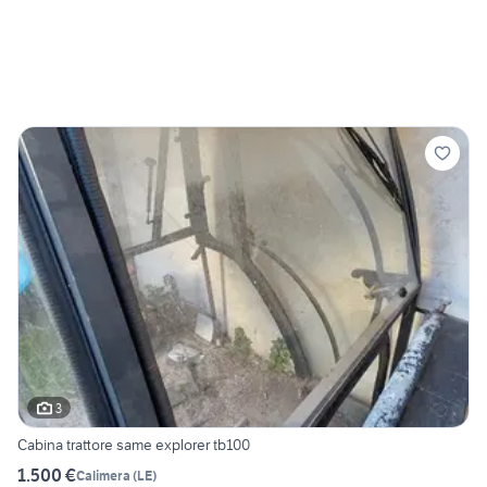
3
Cabina trattore same explorer tb100
1.500 €
Calimera
(
LE
)