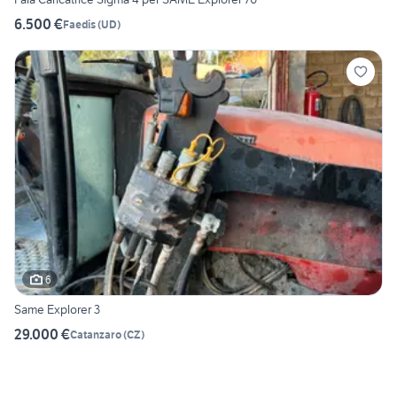
6.500 €
Faedis
(
UD
)
6
Same Explorer 3
29.000 €
Catanzaro
(
CZ
)