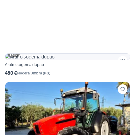
6
Aratro sogema dupao
480 €
Nocera Umbra
(
PG
)