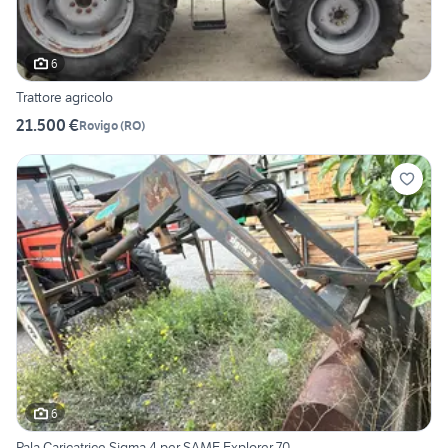
6
Trattore agricolo
21.500 €
Rovigo
(
RO
)
6
Pala Caricatrice Sigma 4 per SAME Explorer 70