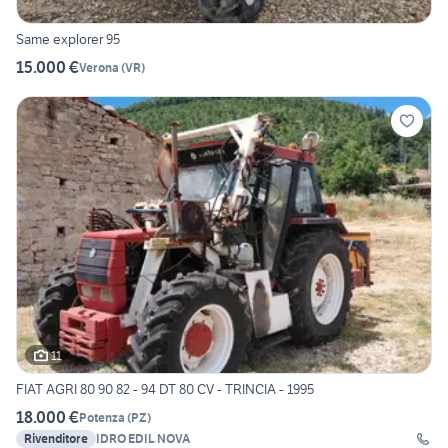
Same explorer 95
15.000 €
Verona
(
VR
)
11
FIAT AGRI 80 90 82 - 94 DT 80 CV - TRINCIA - 1995
18.000 €
Potenza
(
PZ
)
Rivenditore
IDRO EDIL NOVA