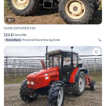
5
SAME EXPLORER II 90
123 €
Viano
(
RE
)
Rivenditore
Panciroli Macchine Agricole