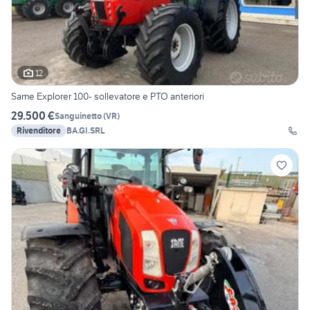
12
Same Explorer 100- sollevatore e PTO anteriori
29.500 €
Sanguinetto
(
VR
)
Rivenditore
BA.GI.SRL