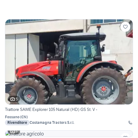
5
Trattore SAME Explorer 105 Natural (HD) GS St. V -
Fossano
(
CN
)
Rivenditore
Costamagna Tractors S.r.l.
6