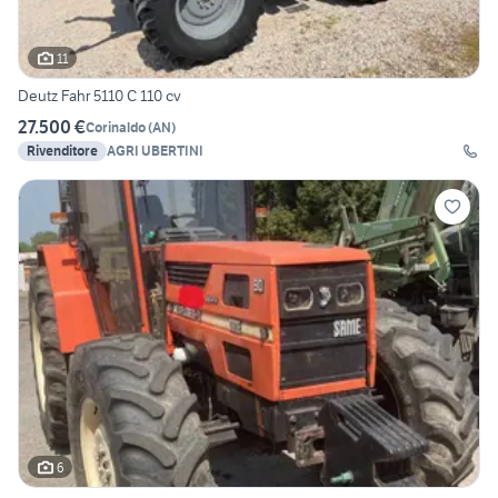
11
Deutz Fahr 5110 C 110 cv
27.500 €
Corinaldo
(
AN
)
Rivenditore
AGRI UBERTINI
6