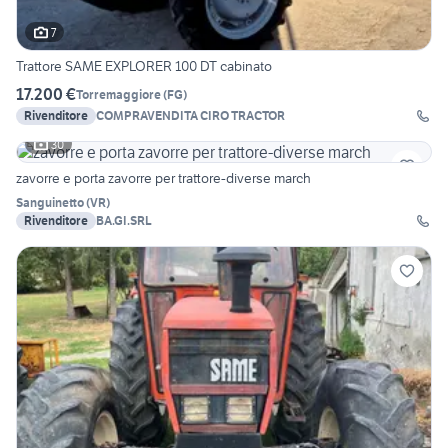
7
Trattore SAME EXPLORER 100 DT cabinato
17.200 €
Torremaggiore
(
FG
)
Rivenditore
COMPRAVENDITA CIRO TRACTOR
30
zavorre e porta zavorre per trattore-diverse march
Sanguinetto
(
VR
)
Rivenditore
BA.GI.SRL