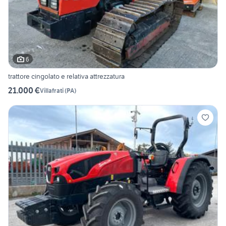
6
trattore cingolato e relativa attrezzatura
21.000 €
Villafrati
(
PA
)