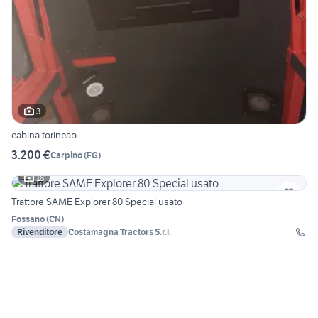
3
cabina torincab
3.200 €
Carpino
(
FG
)
18
Trattore SAME Explorer 80 Special usato
Fossano
(
CN
)
Rivenditore
Costamagna Tractors S.r.l.