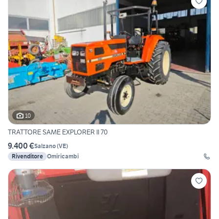
10
TRATTORE SAME EXPLORER II 70
9.400 €
Salzano
(
VE
)
Rivenditore
Omiricambi