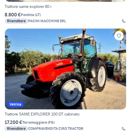
Trattore same explorer 80 r
8.800 €
Pontinia
(
LT
)
Rivenditore
PACINI MACCHINE SRL
Vetrina
Trattore SAME EXPLORER 100 DT cabinato
17.200 €
Torremaggiore
(
FG
)
Rivenditore
COMPRAVENDITA CIRO TRACTOR