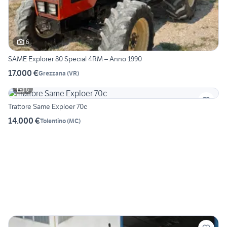
6
SAME Explorer 80 Special 4RM – Anno 1990
17.000 €
Grezzana
(
VR
)
6
Trattore Same Exploer 70c
14.000 €
Tolentino
(
MC
)