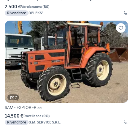
2.500 €
Verolanuova
(
BS
)
Rivenditore
DELEKS®
7
SAME EXPLORER 55
14.500 €
Rovellasca
(
CO
)
Rivenditore
G.M. SERVICE S.R.L.