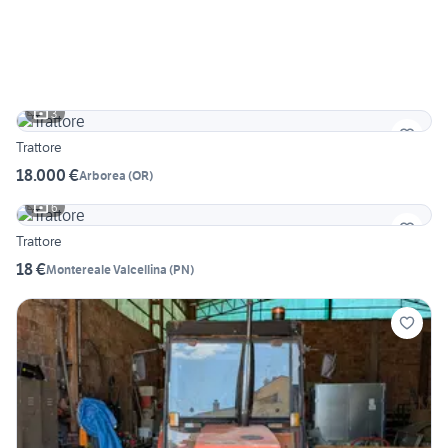
3
Trattore
18.000 €
Arborea
(
OR
)
6
Trattore
18 €
Montereale Valcellina
(
PN
)