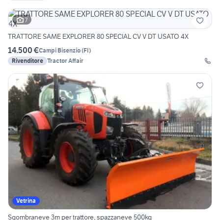
7
TRATTORE SAME EXPLORER 80 SPECIAL CV V DT USATO 4X
14.500 €
Campi Bisenzio
(
FI
)
Rivenditore
Tractor Affair
Vetrina
Sgombraneve 3m per trattore, spazzaneve 500kg