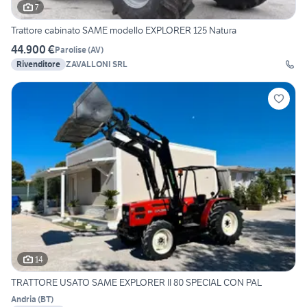
7
Trattore cabinato SAME modello EXPLORER 125 Natura
44.900 €
Parolise
(
AV
)
Rivenditore
ZAVALLONI SRL
14
TRATTORE USATO SAME EXPLORER II 80 SPECIAL CON PAL
Andria
(
BT
)