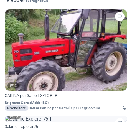
15.500 €
Peveragno
(
CN
)
3
CABINA per Same EXPLORER
Brignano Gera d'Adda
(
BG
)
Rivenditore
OMGA Cabine per trattori e per l'agricoltura
13
Salame Explorer 75 T