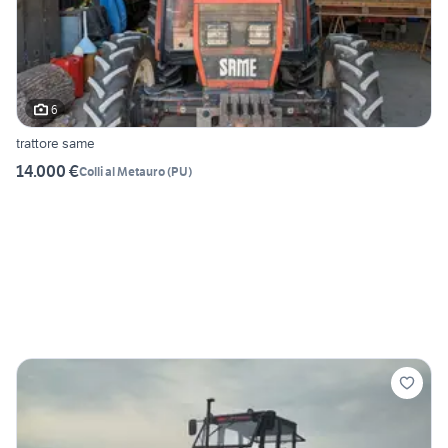
6
trattore same
14.000 €
Colli al Metauro
(
PU
)