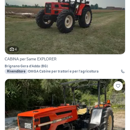
4
CABINA per Same EXPLORER
Brignano Gera d'Adda
(
BG
)
Rivenditore
OMGA Cabine per trattori e per l'agricoltura