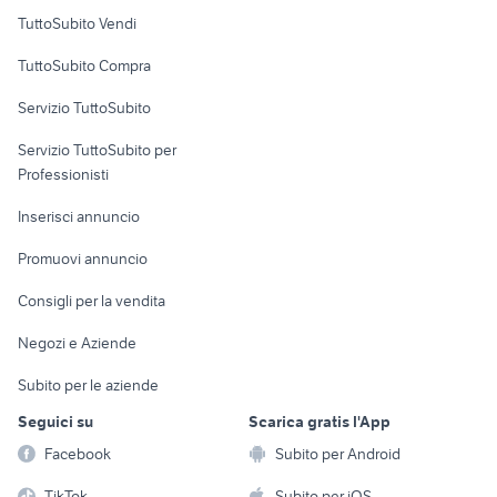
Case vacanza
TuttoSubito Vendi
Uffici e Locali
TuttoSubito Compra
commerciali
Servizio TuttoSubito
elettronica
per la casa e la
sports e hobby
Servizio TuttoSubito per
persona
Informatica
Animali
Professionisti
Arredamento e
Console e
Accessori per
Casalinghi
Inserisci annuncio
Videogiochi
animali
Elettrodomestici
Promuovi annuncio
Audio/Video
Musica e Film
Giardino e Fai da te
Consigli per la vendita
Fotografia
Libri e Riviste
Abbigliamento e
Negozi e Aziende
Telefonia
Strumenti Musicali
Accessori
Subito per le aziende
Sports
Tutto per i bambini
Seguici su
Scarica gratis l'App
Biciclette
Facebook
Subito per Android
Collezionismo
TikTok
Subito per iOS