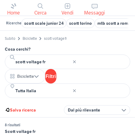
Home
Cerca
Vendi
Messaggi
scott scale junior 24
scott torino
mtb scott a roma e
Ricerche
Subito
Biciclette
scott voltage fr
Cosa cerchi?
Filtri
Biciclette
Salva ricerca
Dal più rilevante
8 risultati
Scott voltage fr