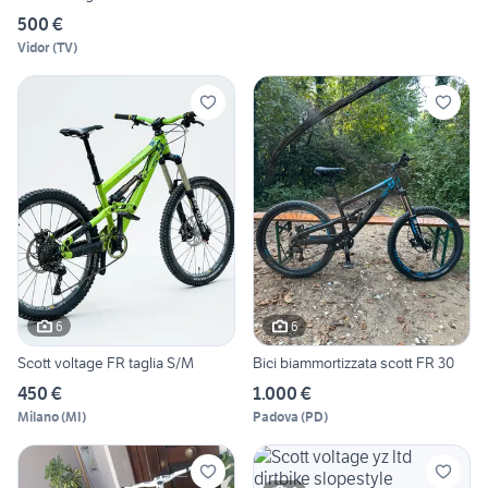
500 €
Vidor
(
TV
)
6
6
Scott voltage FR taglia S/M
Bici biammortizzata scott FR 30
450 €
1.000 €
Milano
(
MI
)
Padova
(
PD
)