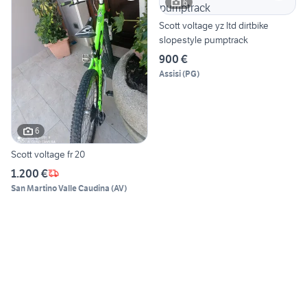
6
Scott voltage yz ltd dirtbike
slopestyle pumptrack
900 €
Assisi
(
PG
)
6
Scott voltage fr 20
1.200 €
San Martino Valle Caudina
(
AV
)