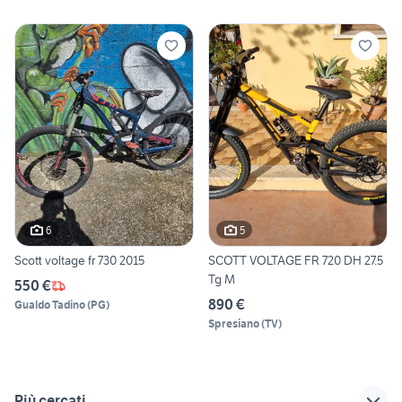
6
5
Scott voltage fr 730 2015
SCOTT VOLTAGE FR 720 DH 27.5
Tg M
550 €
890 €
Gualdo Tadino
(
PG
)
Spresiano
(
TV
)
Più cercati