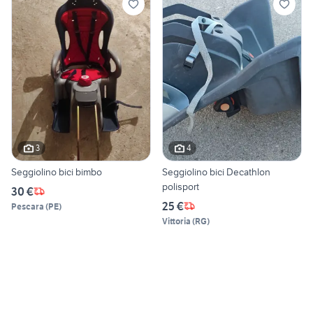
3
4
Seggiolino bici bimbo
Seggiolino bici Decathlon
polisport
30 €
25 €
Pescara
(
PE
)
Vittoria
(
RG
)