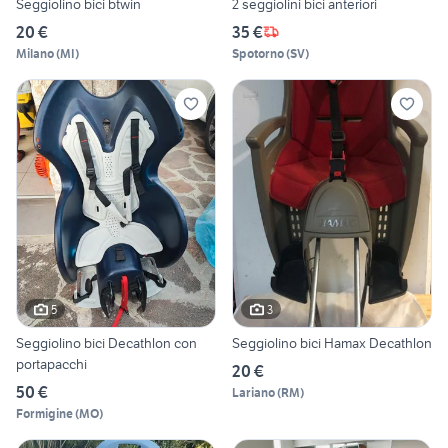
Seggiolino bici btwin
2 seggiolini bici anteriori
20 €
35 €
Milano
(
MI
)
Spotorno
(
SV
)
5
3
Seggiolino bici Decathlon con
Seggiolino bici Hamax Decathlon
portapacchi
20 €
50 €
Lariano
(
RM
)
Formigine
(
MO
)