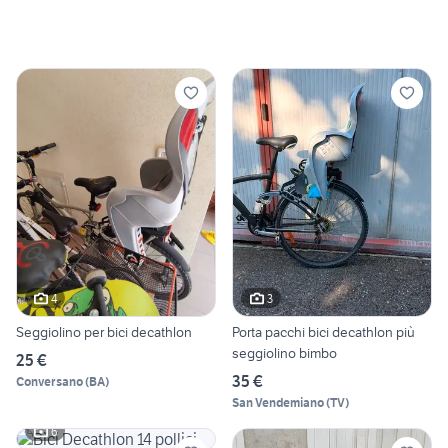
4
3
Seggiolino per bici decathlon
Porta pacchi bici decathlon più
seggiolino bimbo
25 €
35 €
Conversano
(
BA
)
San Vendemiano
(
TV
)
6