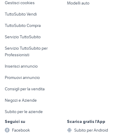
Gestisci cookies
Modelli auto
Case vacanza
TuttoSubito Vendi
Uffici e Locali
TuttoSubito Compra
commerciali
Servizio TuttoSubito
elettronica
per la casa e la
sports e hobby
Servizio TuttoSubito per
persona
Informatica
Animali
Professionisti
Arredamento e
Console e
Accessori per
Casalinghi
Inserisci annuncio
Videogiochi
animali
Elettrodomestici
Promuovi annuncio
Audio/Video
Musica e Film
Giardino e Fai da te
Consigli per la vendita
Fotografia
Libri e Riviste
Abbigliamento e
Negozi e Aziende
Telefonia
Strumenti Musicali
Accessori
Subito per le aziende
Sports
Tutto per i bambini
Seguici su
Scarica gratis l'App
Biciclette
Facebook
Subito per Android