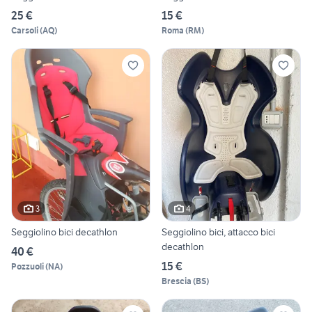
25 €
15 €
Carsoli
(
AQ
)
Roma
(
RM
)
3
4
Seggiolino bici decathlon
Seggiolino bici, attacco bici
decathlon
40 €
15 €
Pozzuoli
(
NA
)
Brescia
(
BS
)