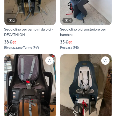
2
4
Seggiolino per bambini da bici -
Seggiolino bici posteriore per
DECATHLON
bambini
38 €
35 €
Rivanazzano Terme
(
PV
)
Pescara
(
PE
)
4