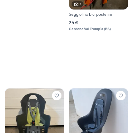
3
Seggiolino bici posterire
25 €
Gardone Val Trompia
(
BS
)