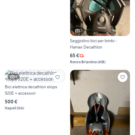
2
Seggiolino bici per bimbi -
Hamax Decathlon
65 €
Ronco Briantino
(
MB
)
6
Bici elettrica decathlon elops
920E + accessori
500 €
Napoli
(
NA
)