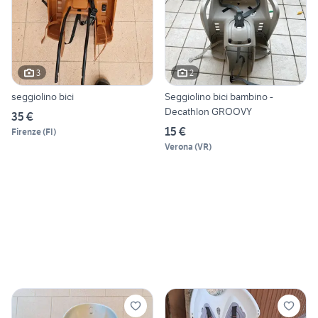
3
2
seggiolino bici
Seggiolino bici bambino -
Decathlon GROOVY
35 €
15 €
Firenze
(
FI
)
Verona
(
VR
)