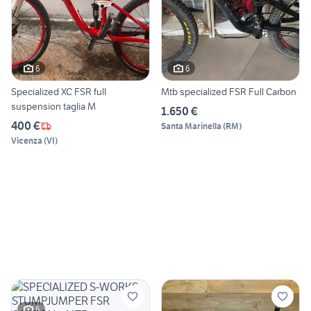
6
6
Specialized XC FSR full
Mtb specialized FSR Full Carbon
suspension taglia M
1.650 €
400 €
Santa Marinella
(
RM
)
Vicenza
(
VI
)
6