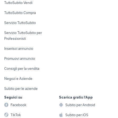
TuttoSubito Vendi
Uffici e Locali
TuttoSubito Compra
commerciali
Servizio TuttoSubito
elettronica
per la casa e la
sports e hobby
Servizio TuttoSubito per
persona
Informatica
Animali
Professionisti
Arredamento e
Console e
Accessori per
Casalinghi
Inserisci annuncio
Videogiochi
animali
Elettrodomestici
Promuovi annuncio
Audio/Video
Musica e Film
Giardino e Fai da te
Consigli per la vendita
Fotografia
Libri e Riviste
Abbigliamento e
Negozi e Aziende
Telefonia
Strumenti Musicali
Accessori
Subito per le aziende
Sports
Tutto per i bambini
Seguici su
Scarica gratis l'App
Biciclette
Facebook
Subito per Android
Collezionismo
TikTok
Subito per iOS