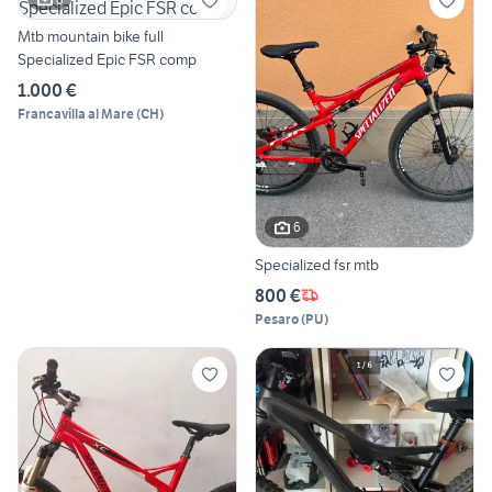
Mtb mountain bike full
Specialized Epic FSR comp
1.000 €
Francavilla al Mare
(
CH
)
6
Specialized fsr mtb
800 €
Pesaro
(
PU
)