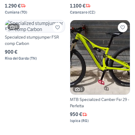
1.290 €
1.100 €
Cumiana
(
TO
)
Catanzaro
(
CZ
)
6
Specialized stumpjumper FSR
comp Carbon
900 €
Riva del Garda
(
TN
)
6
MTB Specialized Camber Fsr 29 -
Perfetta
950 €
Ispica
(
RG
)