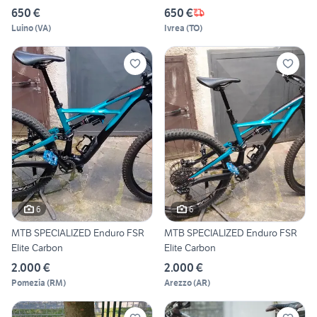
650 €
650 €
Luino
(
VA
)
Ivrea
(
TO
)
6
6
MTB SPECIALIZED Enduro FSR
MTB SPECIALIZED Enduro FSR
Elite Carbon
Elite Carbon
2.000 €
2.000 €
Pomezia
(
RM
)
Arezzo
(
AR
)