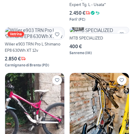
Expert Tg. L - Usata*
2.450 €
Forli'
(
FC
)
6
Vetrina
MTB SPECIALIZED
Wilier e903 TRN Pro L Shimano
400 €
EP8 630Wh XT 12v
Sanremo
(
IM
)
2.850 €
Carmignano di Brenta
(
PD
)