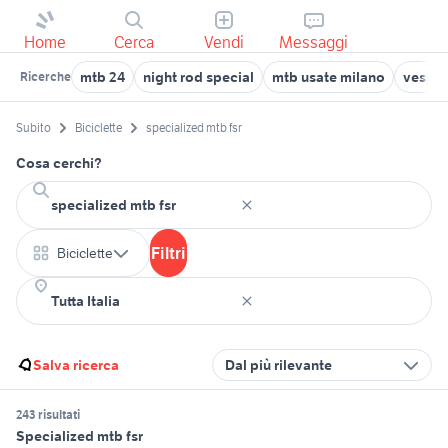
Home
Cerca
Vendi
Messaggi
mtb 24
night rod special
mtb usate milano
vespa 
Ricerche
Subito
Biciclette
specialized mtb fsr
Cosa cerchi?
Filtri
Biciclette
Salva ricerca
Dal più rilevante
243 risultati
Specialized mtb fsr