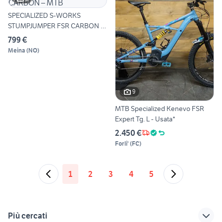
SPECIALIZED S-WORKS
STUMPJUMPER FSR CARBON –
MTB
799 €
Meina
(
NO
)
9
MTB Specialized Kenevo FSR
Expert Tg. L - Usata*
2.450 €
Forli'
(
FC
)
1
2
3
4
5
Più cercati