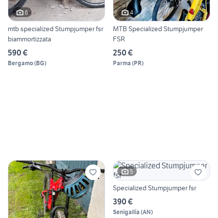
6
4
mtb specialized Stumpjumper fsr
MTB Specialized Stumpjumper
biammortizzata
FSR
590 €
250 €
Bergamo
(
BG
)
Parma
(
PR
)
5
Specialized Stumpjumper fsr
390 €
Senigallia
(
AN
)