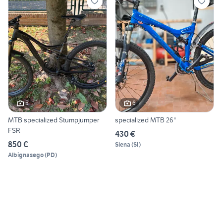
5
6
MTB specialized Stumpjumper
specialized MTB 26"
FSR
430 €
850 €
Siena
(
SI
)
Albignasego
(
PD
)