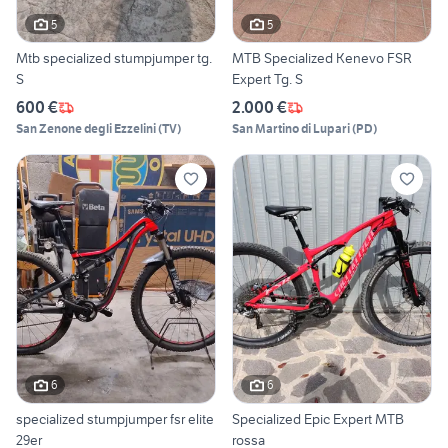
5
5
Mtb specialized stumpjumper tg.
MTB Specialized Kenevo FSR
S
Expert Tg. S
600 €
2.000 €
San Zenone degli Ezzelini
(
TV
)
San Martino di Lupari
(
PD
)
6
6
specialized stumpjumper fsr elite
Specialized Epic Expert MTB
29er
rossa