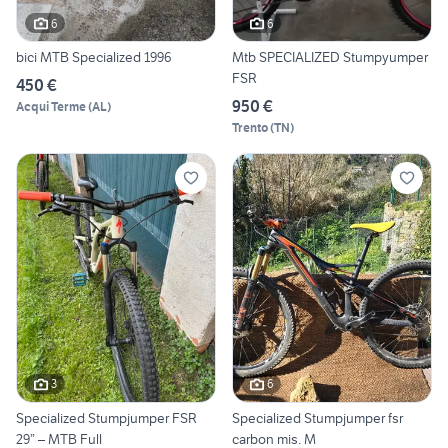
6
6
bici MTB Specialized 1996
Mtb SPECIALIZED Stumpyumper
FSR
450 €
950 €
Acqui Terme
(
AL
)
Trento
(
TN
)
3
6
Specialized Stumpjumper FSR
Specialized Stumpjumper fsr
29” – MTB Full
carbon mis. M