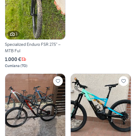
3
Specialized Enduro FSR 27.5” –
MTB Ful
1.000 €
Cumiana
(
TO
)