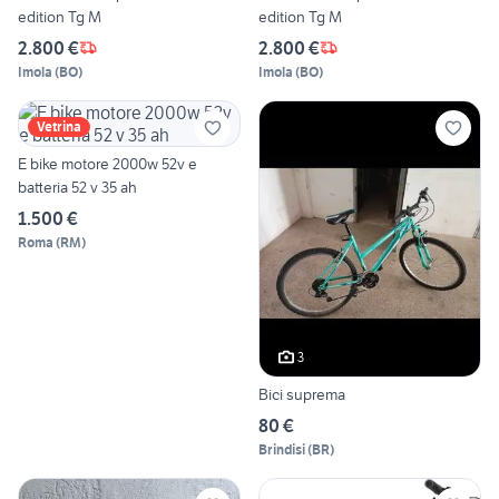
edition Tg M
edition Tg M
2.800 €
2.800 €
Imola
(
BO
)
Imola
(
BO
)
Vetrina
E bike motore 2000w 52v e
batteria 52 v 35 ah
1.500 €
Roma
(
RM
)
3
Bici suprema
80 €
Brindisi
(
BR
)