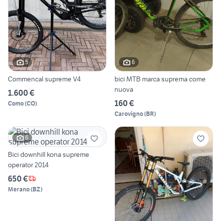
5
6
Commencal supreme V4
bici MTB marca suprema come
nuova
1.600 €
160 €
Como
(
CO
)
Carovigno
(
BR
)
6
Bici downhill kona supreme
operator 2014
650 €
Merano
(
BZ
)