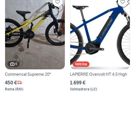
6
Vetrina
Commencal Supreme 20"
LAPIERRE Overvolt HT 4.5 High
450 €
1.699 €
Roma
(
RM
)
Valmadrera
(
LC
)