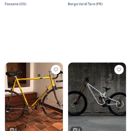
Fossano
(
CN
)
Borgo Val di Taro
(
PR
)
6
4