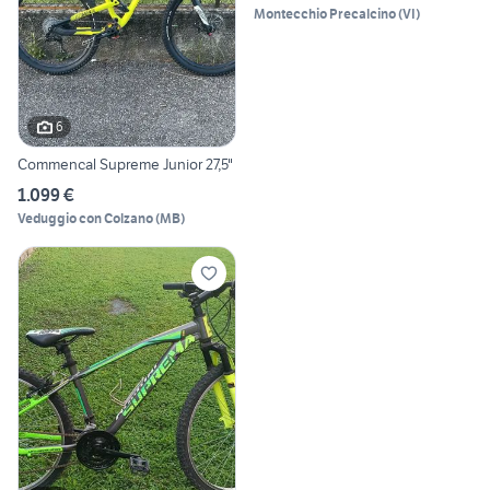
Montecchio Precalcino
(
VI
)
6
Commencal Supreme Junior 27,5"
1.099 €
Veduggio con Colzano
(
MB
)