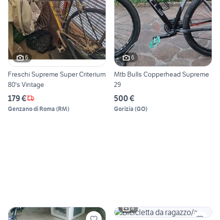
6
6
Freschi Supreme Super Criterium
Mtb Bulls Copperhead Supreme
80's Vintage
29
179 €
500 €
Genzano di Roma
(
RM
)
Gorizia
(
GO
)
4