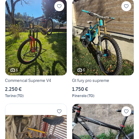
6
6
Commencal Supreme V4
Gt fury pro supreme
2.250 €
1.750 €
Torino
(
TO
)
Pinerolo
(
TO
)