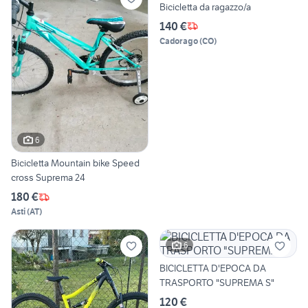
Bicicletta da ragazzo/a
140 €
Cadorago
(
CO
)
6
Bicicletta Mountain bike Speed
cross Suprema 24
180 €
Asti
(
AT
)
6
BICICLETTA D'EPOCA DA
TRASPORTO "SUPREMA S"
120 €