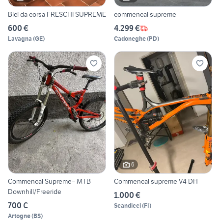
Bici da corsa FRESCHI SUPREME
commencal supreme
600 €
4.299 €
Lavagna
(
GE
)
Cadoneghe
(
PD
)
6
Commencal Supreme– MTB
Commencal supreme V4 DH
Downhill/Freeride
1.000 €
700 €
Scandicci
(
FI
)
Artogne
(
BS
)