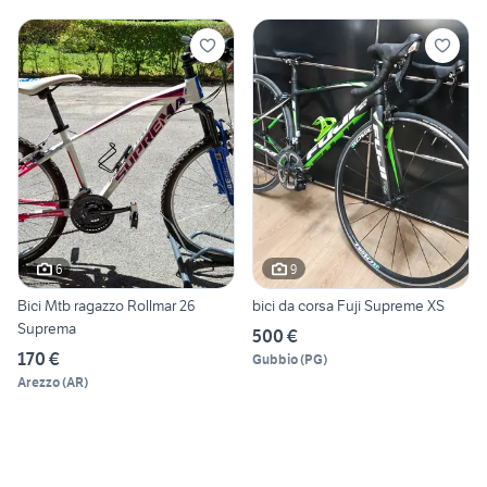
6
9
Bici Mtb ragazzo Rollmar 26
bici da corsa Fuji Supreme XS
Suprema
500 €
170 €
Gubbio
(
PG
)
Arezzo
(
AR
)