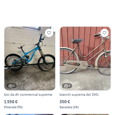
6
6
bici da dh commencal supreme
bianchi suprema del 1941
1.550 €
350 €
Pinerolo
(
TO
)
Soresina
(
CR
)