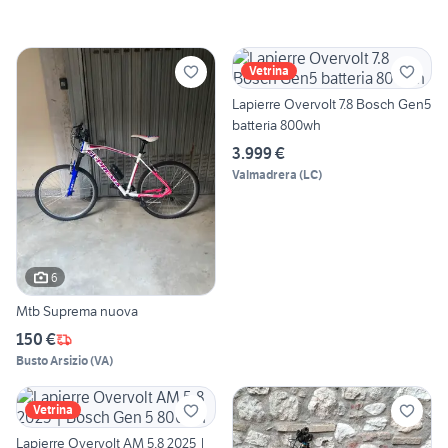
Vetrina
Lapierre Overvolt 7.8 Bosch Gen5
batteria 800wh
3.999 €
Valmadrera
(
LC
)
6
Mtb Suprema nuova
150 €
Busto Arsizio
(
VA
)
Vetrina
Lapierre Overvolt AM 5.8 2025 |