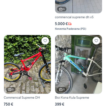
6
commencal supreme dh v5
5.000 €
Noventa Padovana
(
PD
)
6
6
Commencal Supreme DH
Bici Kona Kula Supreme
750 €
399 €