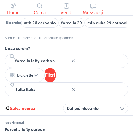
Home
Cerca
Vendi
Messaggi
mtb 26 carbonio
forcella 29
mtb cube 29 carbonio
Ricerche
Subito
Biciclette
forcella lefty carbon
Cosa cerchi?
Filtri
Biciclette
Salva ricerca
Dal più rilevante
383 risultati
Forcella lefty carbon