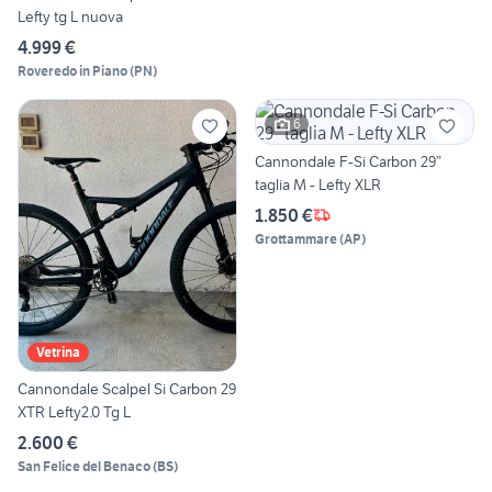
Lefty tg L nuova
4.999 €
Roveredo in Piano
(
PN
)
6
Cannondale F-Si Carbon 29”
taglia M - Lefty XLR
1.850 €
Grottammare
(
AP
)
Vetrina
Cannondale Scalpel Si Carbon 29
XTR Lefty2.0 Tg L
2.600 €
San Felice del Benaco
(
BS
)