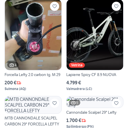
4
Vetrina
Forcella Lefty 2.0 carbon tg. M 29
Lapierre Spicy CF 8.9 NUOVA
200 €
4.799 €
Sulmona
(
AQ
)
Valmadrera
(
LC
)
5
Cannondale Scalpel 29" Lefty
MTB CANNONDALE SCALPEL
1.700 €
CARBON 29" FORCELLA LEFTY
Spilimbergo
(
PN
)