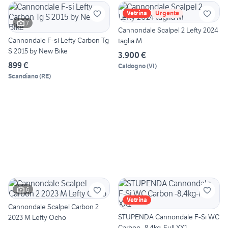
Vetrina
Urgente
7
Cannondale Scalpel 2 Lefty 2024
Cannondale F-si Lefty Carbon Tg
taglia M
S 2015 by New Bike
3.900 €
899 €
Caldogno
(
VI
)
Scandiano
(
RE
)
6
Vetrina
Cannondale Scalpel Carbon 2
STUPENDA Cannondale F-Si WC
2023 M Lefty Ocho
Carbon -8,4kg-Full XX1