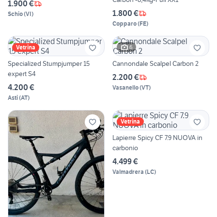
1.900 €
1.800 €
Schio
(
VI
)
Copparo
(
FE
)
6
Vetrina
Specialized Stumpjumper 15
Cannondale Scalpel Carbon 2
expert S4
2.200 €
4.200 €
Vasanello
(
VT
)
Asti
(
AT
)
Vetrina
Lapierre Spicy CF 7.9 NUOVA in
carbonio
4.499 €
Valmadrera
(
LC
)