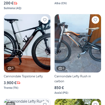
200 €
Alba
(
CN
)
Sulmona
(
AQ
)
6
6
Cannondale Topstone Lefty
Cannondale Lefty Rush in
carbon
3.900 €
850 €
Trento
(
TN
)
Assisi
(
PG
)
6