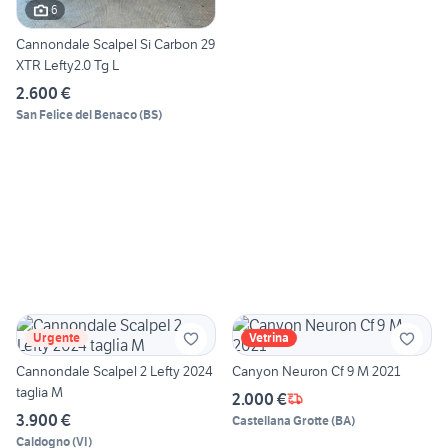
6
Cannondale Scalpel Si Carbon 29
XTR Lefty2.0 Tg L
2.600 €
San Felice del Benaco
(
BS
)
Urgente
Vetrina
Cannondale Scalpel 2 Lefty 2024
Canyon Neuron Cf 9 M 2021
taglia M
2.000 €
3.900 €
Castellana Grotte
(
BA
)
Caldogno
(
VI
)