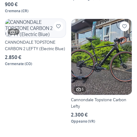
900 €
Cremona
(
CR
)
7
CANNONDALE TOPSTONE
CARBON 2 LEFTY (Electric Blue)
2.850 €
Cermenate
(
CO
)
6
Cannondale Topstone Carbon
Lefty
2.300 €
Oppeano
(
VR
)