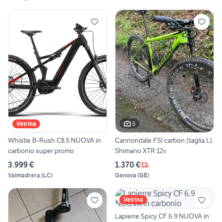
6
Vetrina
Whistle B-Rush C8.5 NUOVA in
Cannondale FSI carbon (taglia L).
carbonio super promo
Shimano XTR 12v
3.999 €
1.370 €
Valmadrera
(
LC
)
Genova
(
GE
)
Vetrina
Lapierre Spicy CF 6.9 NUOVA in