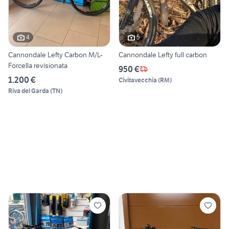
4
5
Cannondale Lefty Carbon M/L-
Cannondale Lefty full carbon
Forcella revisionata
950 €
1.200 €
Civitavecchia
(
RM
)
Riva del Garda
(
TN
)