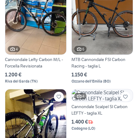
4
6
Cannondale Lefty Carbon M/L -
MTB Cannondale FSI Carbon
Forcella Revisionata
Racing - taglia L
1.200 €
1.150 €
Riva del Garda
(
TN
)
Ozzano dell'Emilia
(
BO
)
4
Cannondale Scalpel SI Carbon
LEFTY - taglia XL
1.400 €
Codogno
(
LO
)