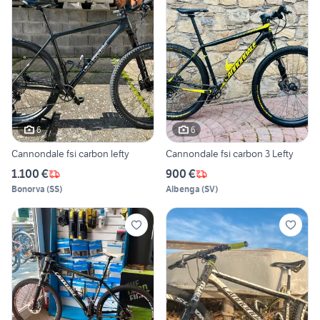
6
6
Cannondale fsi carbon lefty
Cannondale fsi carbon 3 Lefty
1.100 €
900 €
Bonorva
(
SS
)
Albenga
(
SV
)