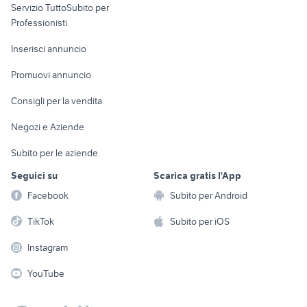
Servizio TuttoSubito per
persona
Informatica
Animali
Professionisti
Arredamento e
Console e
Accessori per
Casalinghi
Inserisci annuncio
Videogiochi
animali
Elettrodomestici
Promuovi annuncio
Audio/Video
Musica e Film
Giardino e Fai da te
Consigli per la vendita
Fotografia
Libri e Riviste
Abbigliamento e
Negozi e Aziende
Telefonia
Strumenti Musicali
Accessori
Subito per le aziende
Sports
Tutto per i bambini
Seguici su
Scarica gratis l'App
Biciclette
Facebook
Subito per Android
Collezionismo
TikTok
Subito per iOS
Instagram
YouTube