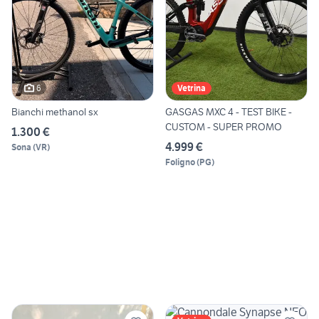
6
Vetrina
Bianchi methanol sx
GASGAS MXC 4 - TEST BIKE -
CUSTOM - SUPER PROMO
1.300 €
4.999 €
Sona
(
VR
)
Foligno
(
PG
)