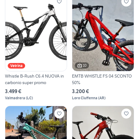
10
Vetrina
Whistle B-Rush C6.4 NUOVA in
EMTB WHISTLE FS 04 SCONTO
carbonio super promo
50%
3.499 €
3.200 €
Valmadrera
(
LC
)
Loro Ciuffenna
(
AR
)