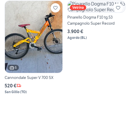
Vetrina
Pinarello Dogma F10 tg.53
Campagnolo Super Record
3.900 €
Agordo
(
BL
)
6
Cannondale Super V 700 SX
520 €
San Gillio
(
TO
)