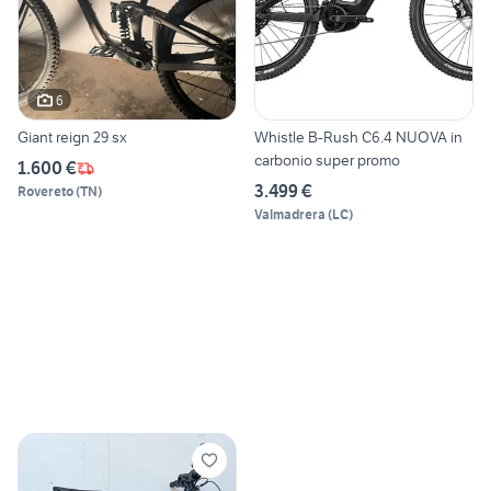
6
Giant reign 29 sx
Whistle B-Rush C6.4 NUOVA in
carbonio super promo
1.600 €
3.499 €
Rovereto
(
TN
)
Valmadrera
(
LC
)