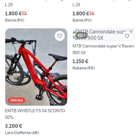
L 29
L 29
1.800 €
1.800 €
Dorno
(
PV
)
Dorno
(
PV
)
3
MTB Cannondale super V Raven
900 SX
1.150 €
Rubano
(
PD
)
Vetrina
EMTB WHISTLE FS 04 SCONTO
50%
3.200 €
Loro Ciuffenna
(
AR
)