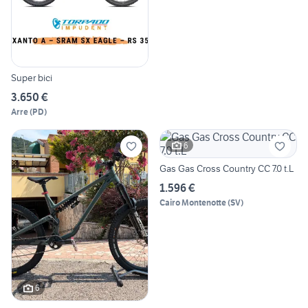
Super bici
3.650 €
Arre
(
PD
)
6
Gas Gas Cross Country CC 7.0 t.L
1.596 €
Cairo Montenotte
(
SV
)
6