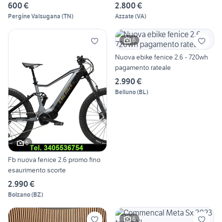
600 €
2.800 €
Pergine Valsugana
(
TN
)
Azzate
(
VA
)
6
Nuova ebike fenice 2.6 - 720wh
pagamento rateale
2.990 €
Belluno
(
BL
)
6
Fb nuova fenice 2.6 promo fino
esaurimento scorte
2.990 €
Bolzano
(
BZ
)
6