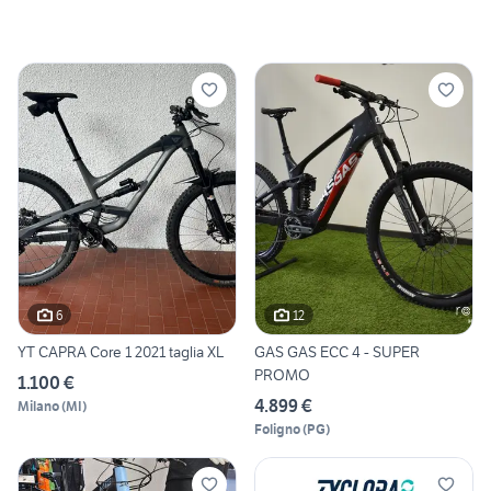
6
12
YT CAPRA Core 1 2021 taglia XL
GAS GAS ECC 4 - SUPER
PROMO
1.100 €
4.899 €
Milano
(
MI
)
Foligno
(
PG
)