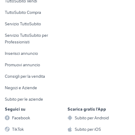
TuttoSubito Vendi
Uffici e Locali
TuttoSubito Compra
commerciali
Servizio TuttoSubito
elettronica
per la casa e la
sports e hobby
Servizio TuttoSubito per
persona
Informatica
Animali
Professionisti
Arredamento e
Console e
Accessori per
Casalinghi
Inserisci annuncio
Videogiochi
animali
Elettrodomestici
Promuovi annuncio
Audio/Video
Musica e Film
Giardino e Fai da te
Consigli per la vendita
Fotografia
Libri e Riviste
Abbigliamento e
Negozi e Aziende
Telefonia
Strumenti Musicali
Accessori
Subito per le aziende
Sports
Tutto per i bambini
Seguici su
Scarica gratis l'App
Biciclette
Facebook
Subito per Android
Collezionismo
TikTok
Subito per iOS