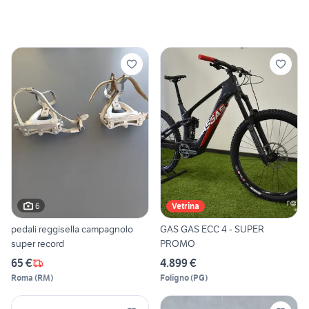
6
Vetrina
pedali reggisella campagnolo
GAS GAS ECC 4 - SUPER
super record
PROMO
65 €
4.899 €
Roma
(
RM
)
Foligno
(
PG
)