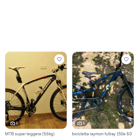
6
6
MTB super leggera (9,6kg)
bicicletta raymon fullray 150e 8.0