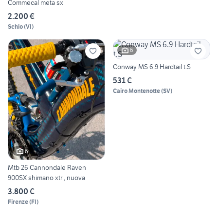
Commecal meta sx
2.200 €
Schio
(
VI
)
6
Conway MS 6.9 Hardtail t.S
531 €
Cairo Montenotte
(
SV
)
6
Mtb 26 Cannondale Raven
900SX shimano xtr , nuova
3.800 €
Firenze
(
FI
)