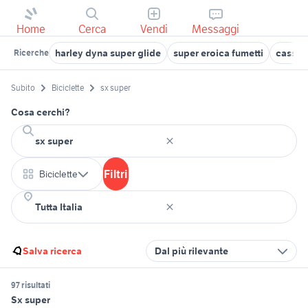
Home
Cerca
Vendi
Messaggi
harley dyna super glide
super eroica fumetti
casset
Ricerche
Subito
Biciclette
sx super
Cosa cerchi?
Filtri
Biciclette
Salva ricerca
Dal più rilevante
97 risultati
Sx super