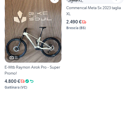
Commencal Meta Sx 2023 taglia
XL
2.490 €
Brescia
(
BS
)
11
E-Mtb Raymon Airok Pro - Super
Promo!
4.800 €
Gattinara
(
VC
)