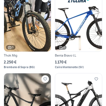
5
6
Thok Mig
Berria Bravo t.L
2.250 €
1.170 €
Brembate di Sopra
(
BG
)
Cairo Montenotte
(
SV
)