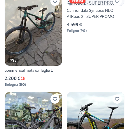
Vetrina
Cannondale Synapse NEO
AllRoad 2 - SUPER PROMO
4.599 €
Foligno
(
PG
)
2
commencal meta sx Taglia L
2.200 €
Bologna
(
BO
)