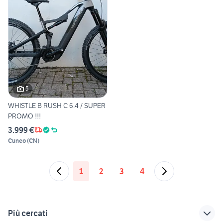
5
WHISTLE B RUSH C 6.4 / SUPER
PROMO !!!
3.999 €
Cuneo
(
CN
)
1
2
3
4
Più cercati