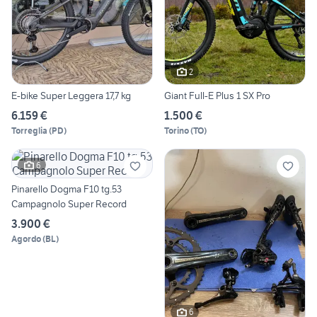
2
E-bike Super Leggera 17,7 kg
Giant Full-E Plus 1 SX Pro
6.159 €
1.500 €
Torreglia
(
PD
)
Torino
(
TO
)
6
Pinarello Dogma F10 tg.53
Campagnolo Super Record
3.900 €
Agordo
(
BL
)
6