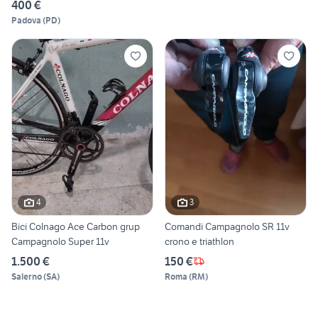
400 €
Padova
(
PD
)
4
3
Bici Colnago Ace Carbon grup
Comandi Campagnolo SR 11v
Campagnolo Super 11v
crono e triathlon
1.500 €
150 €
Salerno
(
SA
)
Roma
(
RM
)