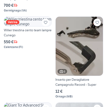
700 €
Germignaga
(
VA
)
Vetrina
Wilier triestina cento team lampre
Cunego
550 €
Calenzano
(
FI
)
6
Inserto per Deragliatore
Campagnolo Record - Super
12 €
Ornago
(
MB
)