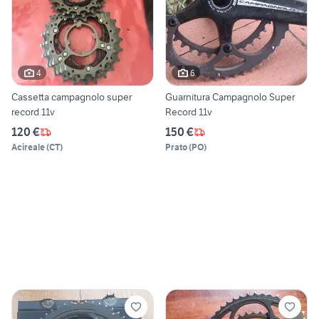
4
6
Cassetta campagnolo super
Guarnitura Campagnolo Super
record 11v
Record 11v
120 €
150 €
Acireale
(
CT
)
Prato
(
PO
)