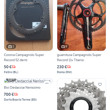
2
6
Corona Campagnolo Super
guarnitura Campagnolo Super
Record 52 denti
Record 11v Titanio
50 €
230 €
Feltre
(
BL
)
Roma
(
RM
)
5
Bici Dedacciai Nerissimo
700 €
Darfo Boario Terme
(
BS
)