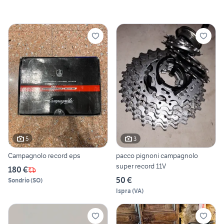
5
3
Campagnolo record eps
pacco pignoni campagnolo
super record 11V
180 €
50 €
Sondrio
(
SO
)
Ispra
(
VA
)