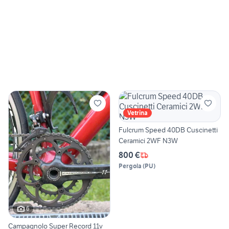
Vetrina
Fulcrum Speed 40DB Cuscinetti
Ceramici 2WF N3W
800 €
Pergola
(
PU
)
6
Campagnolo Super Record 11v