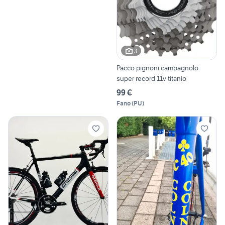
3
Pacco pignoni campagnolo
super record 11v titanio
99 €
Fano
(
PU
)