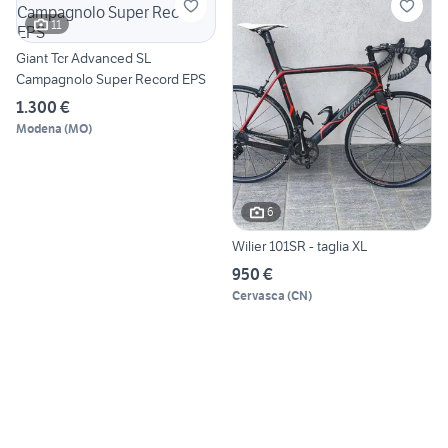
11
Giant Tcr Advanced SL
Campagnolo Super Record EPS
1.300 €
Modena
(
MO
)
6
Wilier 101SR - taglia XL
950 €
Cervasca
(
CN
)