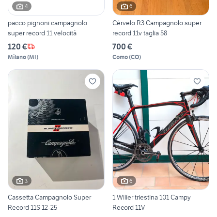
4
6
pacco pignoni campagnolo
Cérvelo R3 Campagnolo super
super record 11 velocità
record 11v taglia 58
120 €
700 €
Milano
(
MI
)
Como
(
CO
)
3
6
Cassetta Campagnolo Super
1 Wilier triestina 101 Campy
Record 11S 12-25
Record 11V