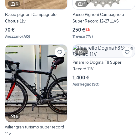
3
6
Pacco pignoni Campagnolo
Pacco Pignoni Campagnolo
Chorus 11v
Super Record 12-27 11VS
70 €
250 €
Avezzano
(
AQ
)
Treviso
(
TV
)
6
Pinarello Dogma F8 Super
Record 11V
1.400 €
Morbegno
(
SO
)
6
wilier gran turismo super record
11v