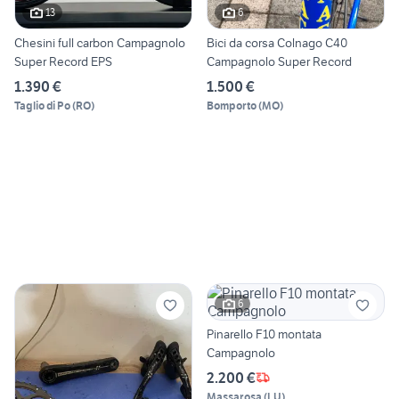
13
6
Chesini full carbon Campagnolo
Bici da corsa Colnago C40
Super Record EPS
Campagnolo Super Record
1.390 €
1.500 €
Taglio di Po
(
RO
)
Bomporto
(
MO
)
6
Pinarello F10 montata
Campagnolo
2.200 €
Massarosa
(
LU
)