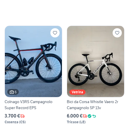
6
Vetrina
Colnago V3RS Campagnolo
Bici da Corsa Whistle Vaero 2r
Super Record EPS
Campagnolo SP 13v
3.700 €
6.000 €
Cosenza
(
CS
)
Tricase
(
LE
)