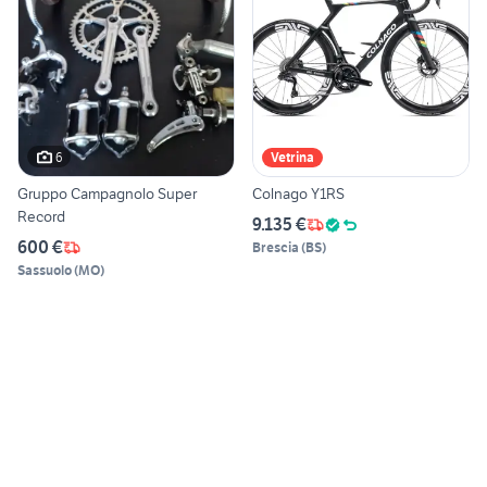
6
Vetrina
Gruppo Campagnolo Super
Colnago Y1RS
Record
9.135 €
600 €
Brescia
(
BS
)
Sassuolo
(
MO
)