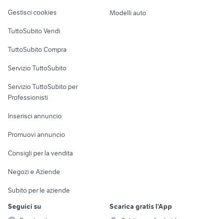
Veicoli commerciali
altro
Gestisci cookies
Modelli auto
Case vacanza
TuttoSubito Vendi
Uffici e Locali
TuttoSubito Compra
commerciali
Servizio TuttoSubito
elettronica
per la casa e la
sports e hobby
Servizio TuttoSubito per
persona
Informatica
Animali
Professionisti
Arredamento e
Console e
Accessori per
Casalinghi
Inserisci annuncio
Videogiochi
animali
Elettrodomestici
Promuovi annuncio
Audio/Video
Musica e Film
Giardino e Fai da te
Consigli per la vendita
Fotografia
Libri e Riviste
Abbigliamento e
Negozi e Aziende
Telefonia
Strumenti Musicali
Accessori
Subito per le aziende
Sports
Tutto per i bambini
Seguici su
Scarica gratis l'App
Biciclette