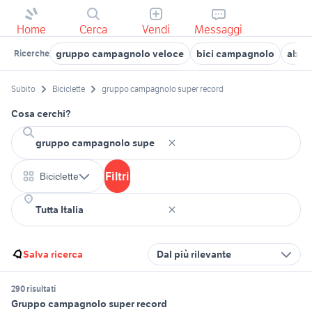
Home
Cerca
Vendi
Messaggi
gruppo campagnolo veloce
bici campagnolo
abba
Ricerche
Subito
Biciclette
gruppo campagnolo super record
Cosa cerchi?
Filtri
Biciclette
Salva ricerca
Dal più rilevante
290 risultati
Gruppo campagnolo super record