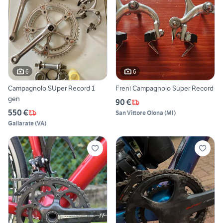
6
6
Campagnolo SUper Record 1
Freni Campagnolo Super Record
gen
90 €
550 €
San Vittore Olona
(
MI
)
Gallarate
(
VA
)