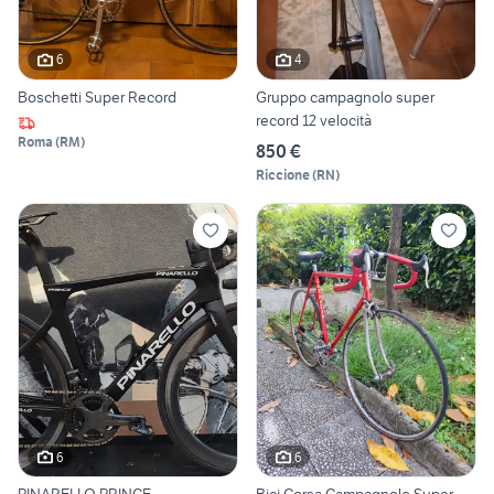
6
4
Boschetti Super Record
Gruppo campagnolo super
record 12 velocità
Roma
(
RM
)
850 €
Riccione
(
RN
)
6
6