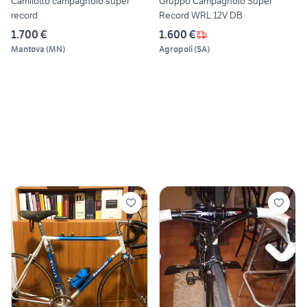
Camilotto campagnolo super
Gruppo Campagnolo Super
record
Record WRL 12V DB
1.700 €
1.600 €
Mantova
(
MN
)
Agropoli
(
SA
)