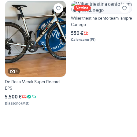
Vetrina
Wilier triestina cento team lampre
Cunego
550 €
Calenzano
(
FI
)
4
De Rosa Merak Super Record
EPS
5.500 €
Biassono
(
MB
)