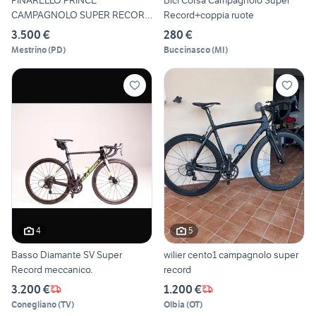
PINARELLO PRINCE
Bici Corsa Campagnolo Super
CAMPAGNOLO SUPER RECORD
Record+coppia ruote
EPS
3.500 €
280 €
Mestrino
(
PD
)
Buccinasco
(
MI
)
4
5
Basso Diamante SV Super
wilier cento1 campagnolo super
Record meccanico.
record
3.200 €
1.200 €
Conegliano
(
TV
)
Olbia
(
OT
)