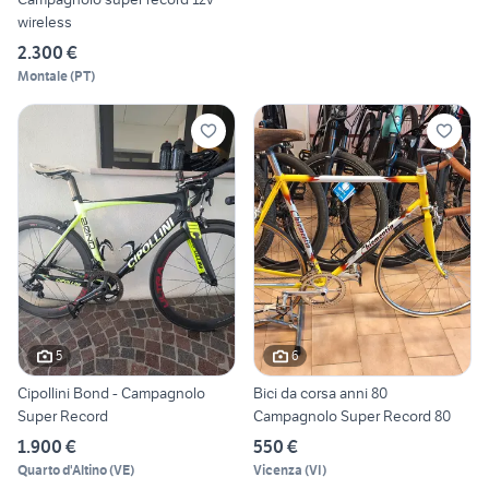
wireless
2.300 €
Montale
(
PT
)
5
6
Cipollini Bond - Campagnolo
Bici da corsa anni 80
Super Record
Campagnolo Super Record 80
1.900 €
550 €
Quarto d'Altino
(
VE
)
Vicenza
(
VI
)