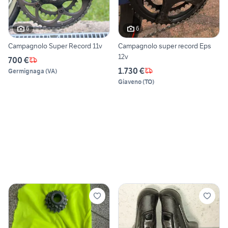
6
6
Campagnolo Super Record 11v
Campagnolo super record Eps
12v
700 €
1.730 €
Germignaga
(
VA
)
Giaveno
(
TO
)