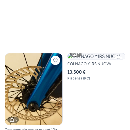
6
COLNAGO Y1RS NUOVA
13.500 €
Piacenza
(
PC
)
6
Campagnolo super record 12v