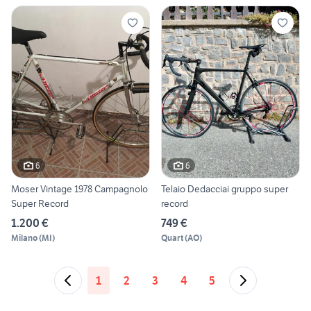
6
6
Moser Vintage 1978 Campagnolo
Telaio Dedacciai gruppo super
Super Record
record
1.200 €
749 €
Milano
(
MI
)
Quart
(
AO
)
1
2
3
4
5