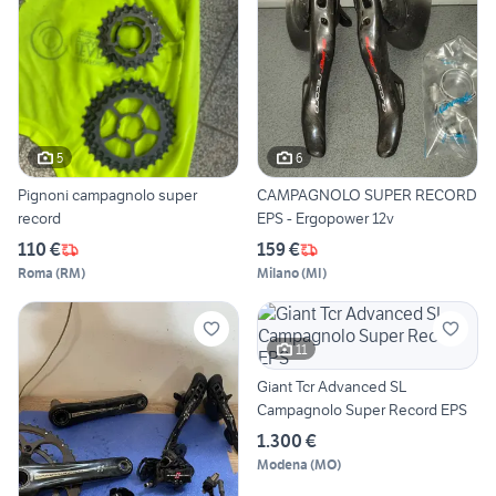
5
6
Pignoni campagnolo super
CAMPAGNOLO SUPER RECORD
record
EPS - Ergopower 12v
110 €
159 €
Roma
(
RM
)
Milano
(
MI
)
11
Giant Tcr Advanced SL
Campagnolo Super Record EPS
1.300 €
Modena
(
MO
)