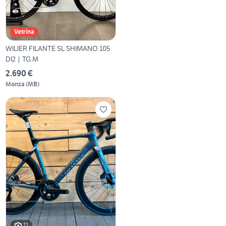
Vetrina
WILIER FILANTE SL SHIMANO 105
DI2 | TG.M
2.690 €
Monza
(
MB
)
11