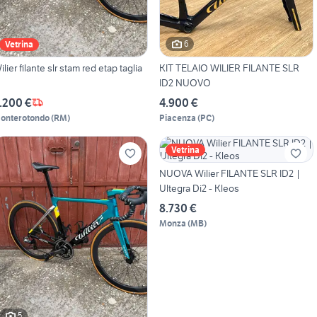
6
Vetrina
ilier filante slr stam red etap taglia
KIT TELAIO WILIER FILANTE SLR
ID2 NUOVO
.200 €
4.900 €
onterotondo
(
RM
)
Piacenza
(
PC
)
Vetrina
NUOVA Wilier FILANTE SLR ID2 |
Ultegra Di2 - Kleos
8.730 €
Monza
(
MB
)
5