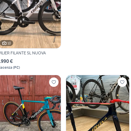
10
ILIER FILANTE SL NUOVA
.990 €
iacenza
(
PC
)