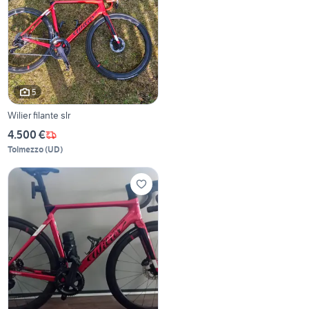
5
Wilier filante slr
4.500 €
Tolmezzo
(
UD
)