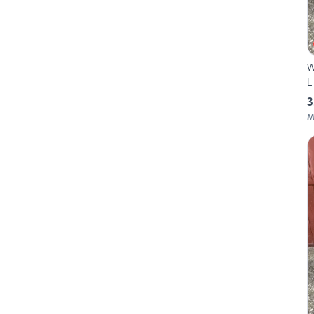
W
L
3
M