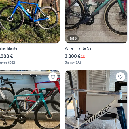
6
ilier filante
Wilier filante Slr
.000 €
3.300 €
aives
(
BZ
)
Siano
(
SA
)