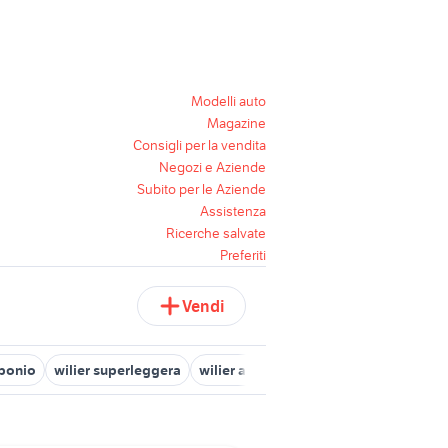
Modelli auto
Magazine
Consigli per la vendita
Negozi e Aziende
Subito per le Aziende
Assistenza
Ricerche salvate
Preferiti
Vendi
rbonio
wilier superleggera
wilier asolo biciclette
wilier 09
wi