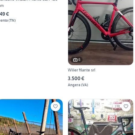
mm
49 €
rento
(
TN
)
6
Wilier filante srl
3.500 €
Angera
(
VA
)