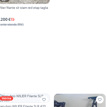
ilier filante slr stam red etap taglia
.200 €
onterotondo
(
RM
)
Vetrina
anubrio WILIER Filante SLR 420