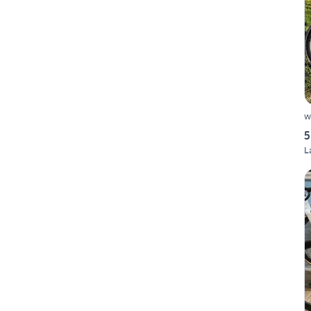
w
5
L