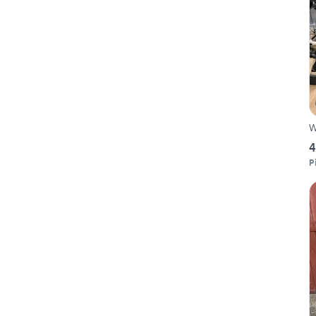
W
4
P