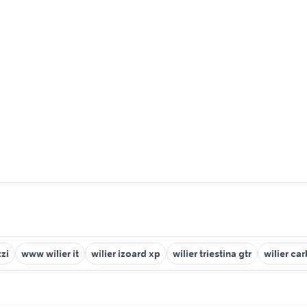
zzi
www wilier it
wilier izoard xp
wilier triestina gtr
wilier ca