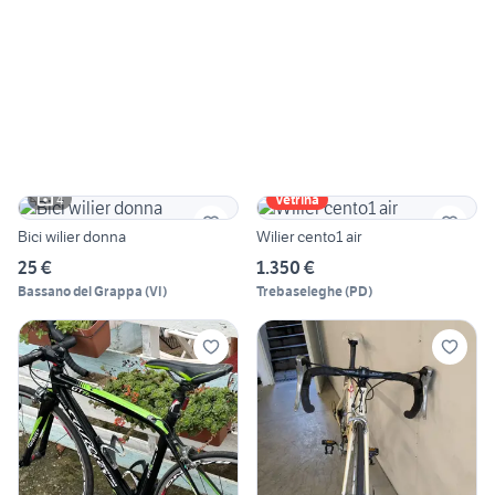
4
Vetrina
Bici wilier donna
Wilier cento1 air
25 €
1.350 €
Bassano del Grappa
(
VI
)
Trebaseleghe
(
PD
)