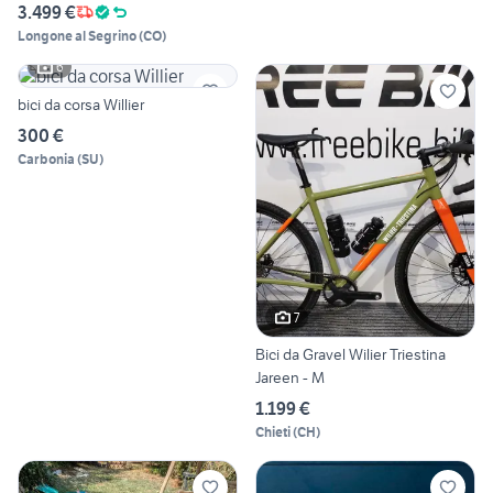
3.499 €
Longone al Segrino
(
CO
)
6
bici da corsa Willier
300 €
Carbonia
(
SU
)
7
Bici da Gravel Wilier Triestina
Jareen - M
1.199 €
Chieti
(
CH
)