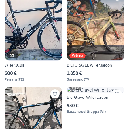
5
Vetrina
Wilier 101sr
BICI GRAVEL Wilier Jaroon
600 €
1.850 €
Ferrara
(
FE
)
Spresiano
(
TV
)
6
Bici Gravel Wilier Jareen
930 €
Bassano del Grappa
(
VI
)