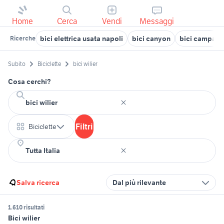
Home
Cerca
Vendi
Messaggi
bici elettrica usata napoli
bici canyon
bici campag
Ricerche
Subito
Biciclette
bici wilier
Cosa cerchi?
Filtri
Biciclette
Salva ricerca
Dal più rilevante
1.610 risultati
Bici wilier