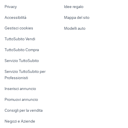
Nautica
lavoro
argon
regalo cuccioli taranto
Privacy
Idee regalo
Garage e box
Caravan e Camper
Accessibilità
Mappa del sito
Loft, mansarde e
Veicoli commerciali
altro
Gestisci cookies
Modelli auto
Case vacanza
TuttoSubito Vendi
Uffici e Locali
TuttoSubito Compra
commerciali
Servizio TuttoSubito
elettronica
per la casa e la
sports e hobby
Servizio TuttoSubito per
persona
Informatica
Animali
Professionisti
Arredamento e
Console e
Accessori per
Casalinghi
Inserisci annuncio
Videogiochi
animali
Elettrodomestici
Promuovi annuncio
Audio/Video
Musica e Film
Giardino e Fai da te
Consigli per la vendita
Fotografia
Libri e Riviste
Abbigliamento e
Negozi e Aziende
Telefonia
Strumenti Musicali
Accessori