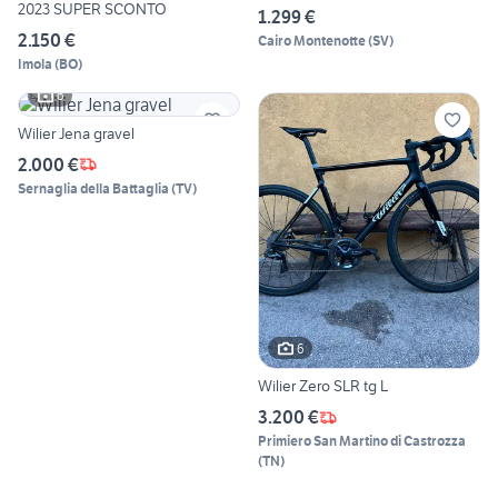
2023 SUPER SCONTO
1.299 €
2.150 €
Cairo Montenotte
(
SV
)
Imola
(
BO
)
6
Wilier Jena gravel
2.000 €
Sernaglia della Battaglia
(
TV
)
6
Wilier Zero SLR tg L
3.200 €
Primiero San Martino di Castrozza
(
TN
)