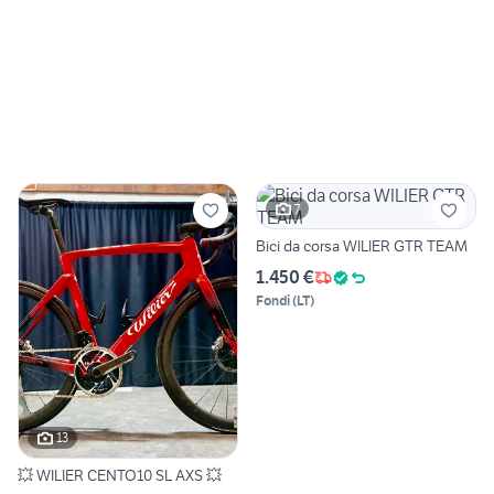
7
Bici da corsa WILIER GTR TEAM
1.450 €
Fondi
(
LT
)
13
💥 WILIER CENTO10 SL AXS 💥