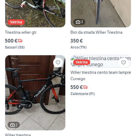
3
Vetrina
Triestina wilier gtr
Bici da strada Wilier Triestina
500 €
350 €
Sassari
(
SS
)
Arco
(
TN
)
Vetrina
Wilier triestina cento team lampre
Cunego
550 €
Calenzano
(
FI
)
2
Wilier triestina