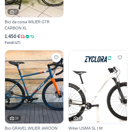
7
Bici da corsa WILIER GTR
CARBON XL
1.450 €
Fondi
(
LT
)
10
6
Bici GRAVEL WILIER JAROON
Wilier USMA SL t.M