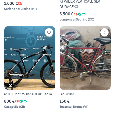
💥 WILIER VERTICALE SLR
1.600 €
DURACE 💥
Soriano nel Cimino
(
VT
)
5.500 €
Longone al Segrino
(
CO
)
11
MTB Front: Wilier 401 XB Taglia L
Bici wilier
800 €
150 €
Casapulla
(
CE
)
Tezze sul Brenta
(
VI
)