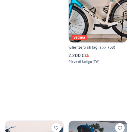
Vetrina
wilier zero slr taglia xxl (58)
2.200 €
Pieve di Soligo
(
TV
)