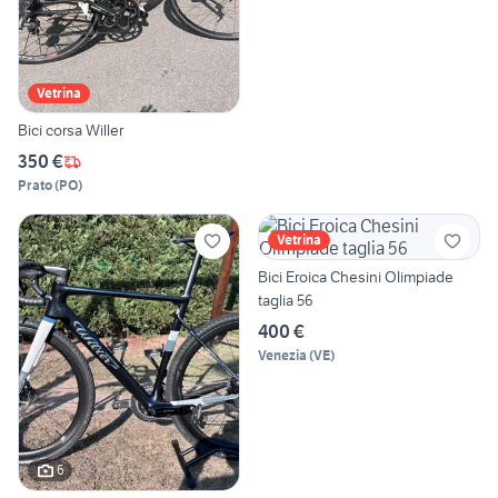
Vetrina
Bici corsa Willer
350 €
Prato
(
PO
)
Vetrina
Bici Eroica Chesini Olimpiade
taglia 56
400 €
Venezia
(
VE
)
6