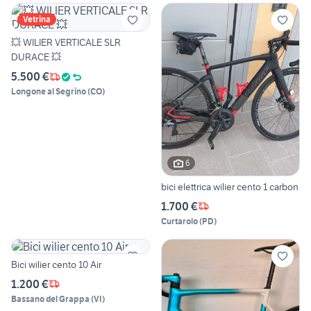
Vetrina
💥 WILIER VERTICALE SLR
DURACE 💥
5.500 €
Longone al Segrino
(
CO
)
6
bici elettrica wilier cento 1 carbon
1.700 €
Curtarolo
(
PD
)
Bici wilier cento 10 Air
1.200 €
Bassano del Grappa
(
VI
)