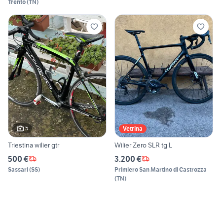
Trento
(
TN
)
5
Vetrina
Triestina wilier gtr
Wilier Zero SLR tg L
500 €
3.200 €
Sassari
(
SS
)
Primiero San Martino di Castrozza
(
TN
)