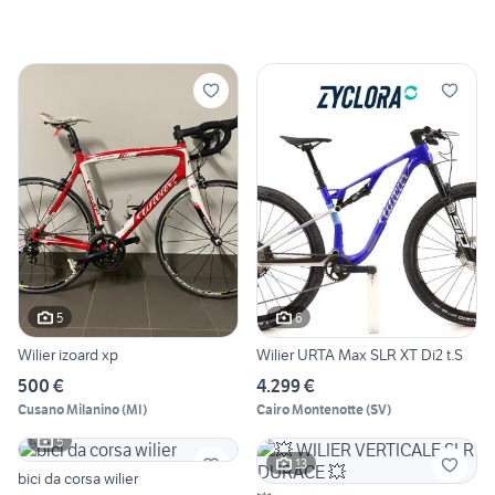
5
6
Wilier izoard xp
Wilier URTA Max SLR XT Di2 t.S
500 €
4.299 €
Cusano Milanino
(
MI
)
Cairo Montenotte
(
SV
)
5
13
bici da corsa wilier