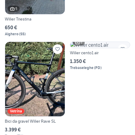
5
Wilier Triestina
650 €
Alghero
(
SS
)
6
Wilier cento1 air
1.350 €
Trebaseleghe
(
PD
)
Vetrina
Bici da gravel Wilier Rave SL
3.399 €