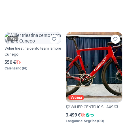
6
Wilier triestina cento team lampre
Cunego
550 €
Calenzano
(
FI
)
Vetrina
💥 WILIER CENTO10 SL AXS 💥
3.499 €
Longone al Segrino
(
CO
)