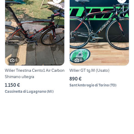
6
4
Wilier Triestina Cento1 Air Carbon
Wilier GT tg.M (Usato)
Shimano ultegra
890 €
1.150 €
Sant'Ambrogio di Torino
(
TO
)
Cassinetta di Lugagnano
(
MI
)