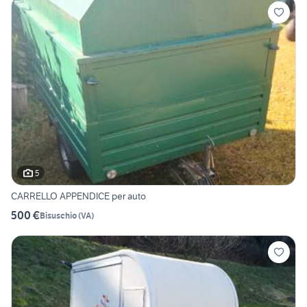
5
CARRELLO APPENDICE per auto
500 €
Bisuschio
(
VA
)