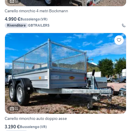
12
Carrello rimorchio 4 metri Bockmann
4.990 €
Bussolengo
(
VR
)
Rivenditore
GBTRAILERS
11
Carrello rimorchio auto doppio asse
3.190 €
Bussolengo
(
VR
)