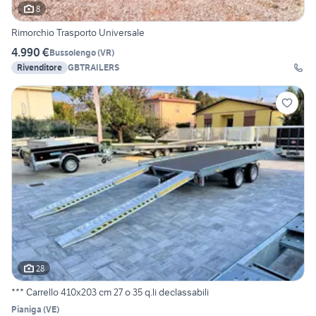
8
Rimorchio Trasporto Universale
4.990 €
Bussolengo
(
VR
)
Rivenditore
GBTRAILERS
28
*** Carrello 410x203 cm 27 o 35 q.li declassabili
Pianiga
(
VE
)