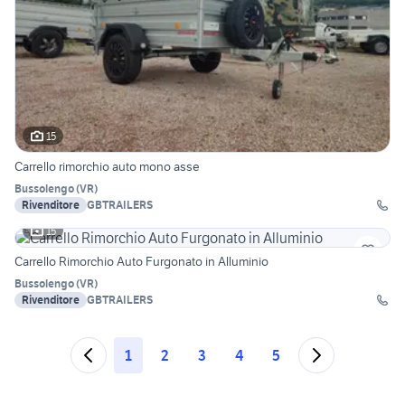
15
Carrello rimorchio auto mono asse
Bussolengo
(
VR
)
Rivenditore
GBTRAILERS
15
Carrello Rimorchio Auto Furgonato in Alluminio
Bussolengo
(
VR
)
Rivenditore
GBTRAILERS
1
2
3
4
5