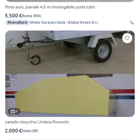
Porta auto, pianale 4,6 m omologabile porta tutto
5.500 €
Roma
(
RM
)
Rivenditore
Motor Caravan Italia - Global Green S.r.l
4
carrello rimorchio Umbria Rimorchi
2.000 €
Noto
(
SR
)