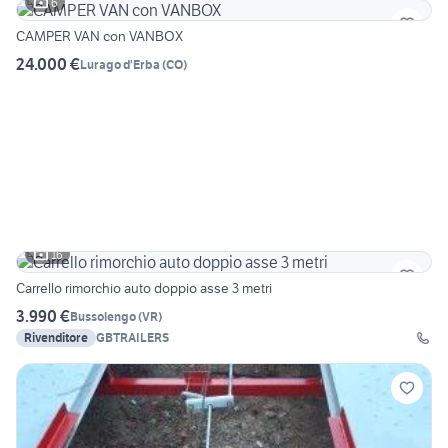
6
CAMPER VAN con VANBOX
24.000 €
Lurago d'Erba
(
CO
)
16
Carrello rimorchio auto doppio asse 3 metri
3.990 €
Bussolengo
(
VR
)
Rivenditore
GBTRAILERS