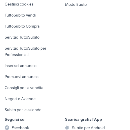
altro
Gestisci cookies
Modelli auto
Case vacanza
TuttoSubito Vendi
Uffici e Locali
TuttoSubito Compra
commerciali
Servizio TuttoSubito
elettronica
per la casa e la
sports e hobby
Servizio TuttoSubito per
persona
Informatica
Animali
Professionisti
Arredamento e
Console e
Accessori per
Casalinghi
Inserisci annuncio
Videogiochi
animali
Elettrodomestici
Promuovi annuncio
Audio/Video
Musica e Film
Giardino e Fai da te
Consigli per la vendita
Fotografia
Libri e Riviste
Abbigliamento e
Negozi e Aziende
Telefonia
Strumenti Musicali
Accessori
Subito per le aziende
Sports
Tutto per i bambini
Seguici su
Scarica gratis l'App
Biciclette
Facebook
Subito per Android