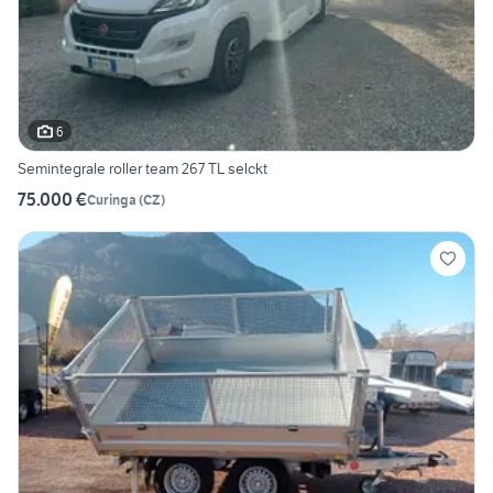
6
Semintegrale roller team 267 TL selckt
75.000 €
Curinga
(
CZ
)