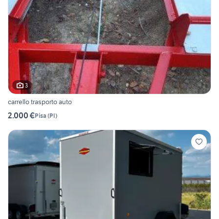
3
carrello trasporto auto
2.000 €
Pisa
(
PI
)