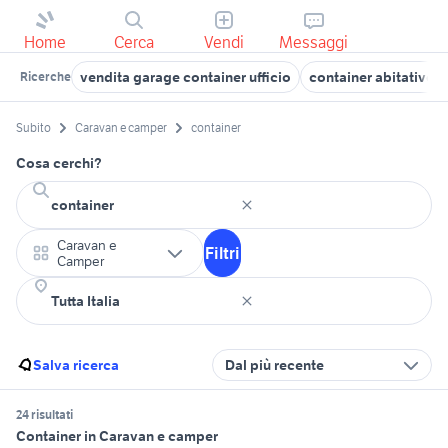
Home
Cerca
Vendi
Messaggi
vendita garage container ufficio
container abitativo
Ricerche
Subito
Caravan e camper
container
Cosa cerchi?
Caravan e
Filtri
Camper
Salva ricerca
Dal più recente
24 risultati
Container in Caravan e camper