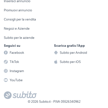
Casalinghi
Inserisci annuncio
Videogiochi
animali
Elettrodomestici
Promuovi annuncio
Audio/Video
Musica e Film
Giardino e Fai da te
Consigli per la vendita
Fotografia
Libri e Riviste
Abbigliamento e
Negozi e Aziende
Telefonia
Strumenti Musicali
Accessori
Subito per le aziende
Sports
Tutto per i bambini
Seguici su
Scarica gratis l'App
Biciclette
Facebook
Subito per Android
Collezionismo
TikTok
Subito per iOS
Instagram
YouTube
©
2026
Subito.it - P.IVA 05526340962