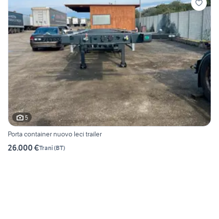
5
Porta container nuovo leci trailer
26.000 €
Trani
(
BT
)