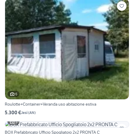
6
Roulotte+Container+Veranda uso abitazione estiva
5.300 €
Jesi
(
AN
)
3
BOX Prefabbricato Ufficio Spogliatoio 2x2 PRONTA C