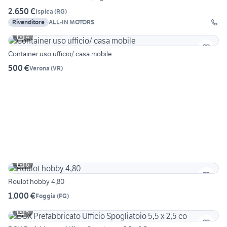
2.650 €
Ispica
(
RG
)
Rivenditore
ALL-IN MOTORS
4
Container uso ufficio/ casa mobile
500 €
Verona
(
VR
)
6
Roulot hobby 4,80
1.000 €
Foggia
(
FG
)
5