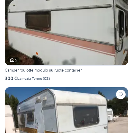
5
Camper roulotte modulo su ruote container
300 €
Lamezia Terme
(
CZ
)