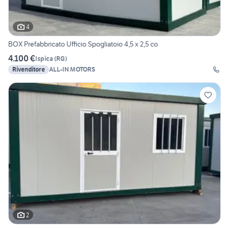
4
BOX Prefabbricato Ufficio Spogliatoio 4,5 x 2,5 co
4.100 €
Ispica
(
RG
)
Rivenditore
ALL-IN MOTORS
2