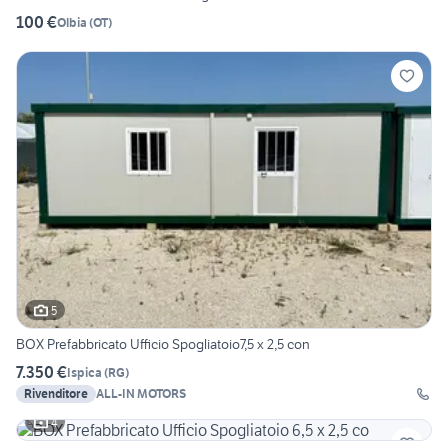
100 €
Olbia
(
OT
)
5
BOX Prefabbricato Ufficio Spogliatoio7,5 x 2,5 con
7.350 €
Ispica
(
RG
)
Rivenditore
ALL-IN MOTORS
4