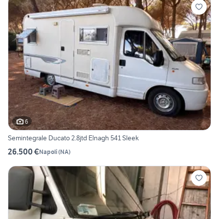
6
Semintegrale Ducato 2.8jtd Elnagh 541 Sleek
26.500 €
Napoli
(
NA
)