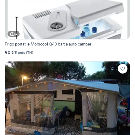
4
Frigo portatile Mobicool Q40 barca auto camper
90 €
Trento
(
TN
)