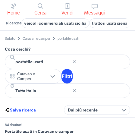
Home
Cerca
Vendi
Messaggi
veicoli commerciali usati sicilia
trattori usati siena
s
Ricerche
Subito
Caravan e camper
portatile usati
Cosa cerchi?
Caravan e
Filtri
Camper
Salva ricerca
Dal più recente
84 risultati
Portatile usati in Caravan e camper