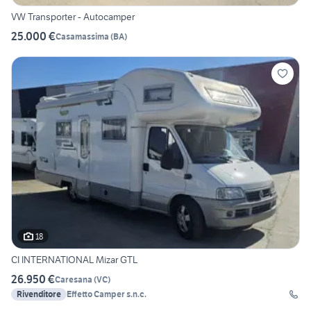
VW Transporter - Autocamper
25.000 €
Casamassima
(
BA
)
18
CI INTERNATIONAL Mizar GTL
26.950 €
Caresana
(
VC
)
Rivenditore
Effetto Camper s.n.c.