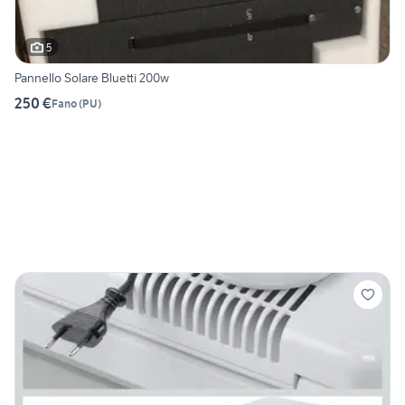
5
Pannello Solare Bluetti 200w
250 €
Fano
(
PU
)