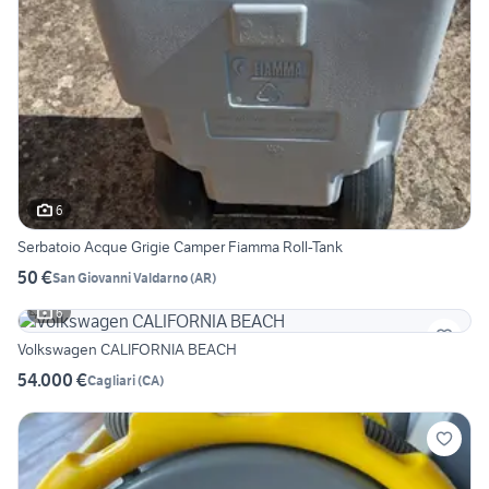
6
Serbatoio Acque Grigie Camper Fiamma Roll-Tank
50 €
San Giovanni Valdarno
(
AR
)
6
Volkswagen CALIFORNIA BEACH
54.000 €
Cagliari
(
CA
)