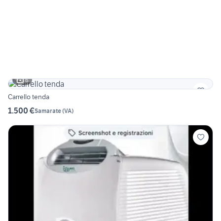
6
Carrello tenda
1.500 €
Samarate
(
VA
)