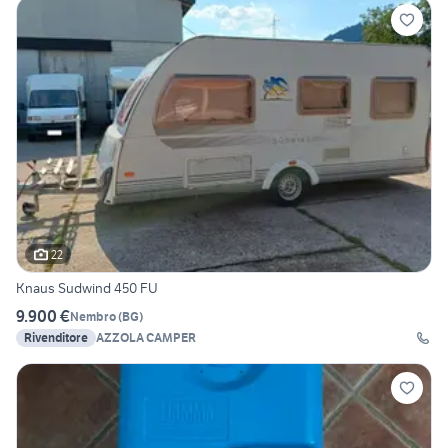
22
Knaus Sudwind 450 FU
9.900 €
Nembro
(
BG
)
Rivenditore
AZZOLA CAMPER