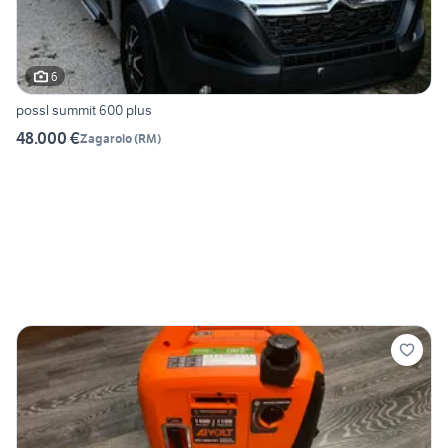
6
possl summit 600 plus
48.000 €
Zagarolo
(
RM
)