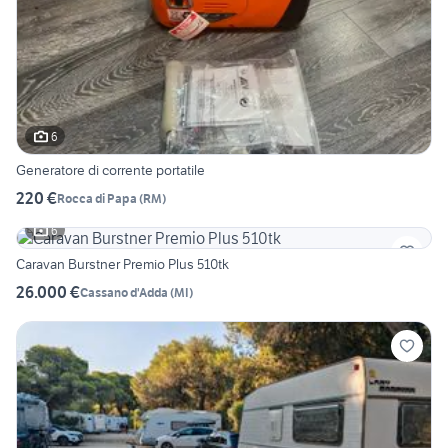
6
Generatore di corrente portatile
220 €
Rocca di Papa
(
RM
)
6
Caravan Burstner Premio Plus 510tk
26.000 €
Cassano d'Adda
(
MI
)