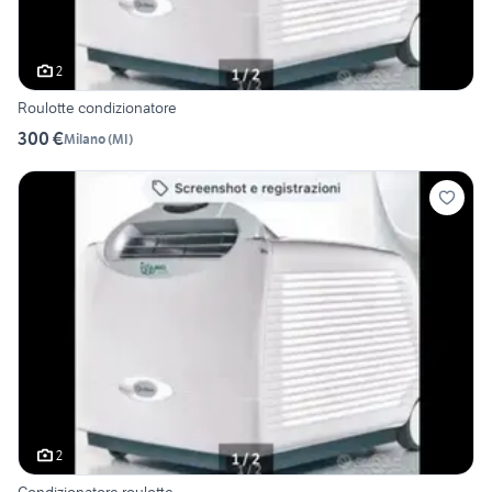
2
Roulotte condizionatore
300 €
Milano
(
MI
)
2