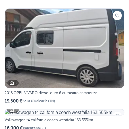
6
2018 OPEL VIVARO diesel euro 6 autocarro camperizz
19.500 €
Sella Giudicarie
(
TN
)
6
Volkswagen t4 california coach westfalia 163.555km
16.000 €
Calenzano
(
FI
)