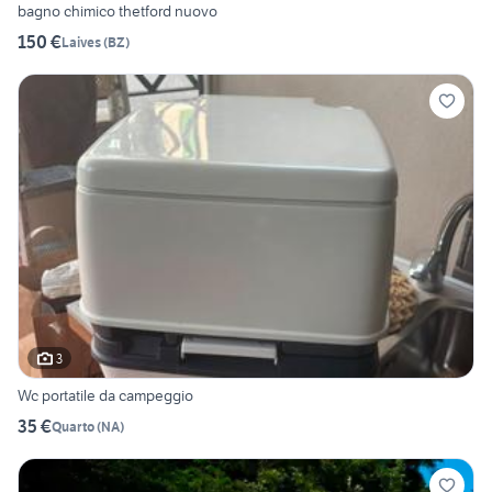
bagno chimico thetford nuovo
150 €
Laives
(
BZ
)
3
Wc portatile da campeggio
35 €
Quarto
(
NA
)