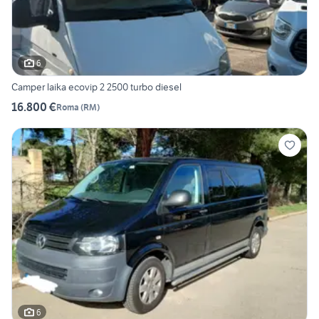
6
Camper laika ecovip 2 2500 turbo diesel
16.800 €
Roma
(
RM
)
6