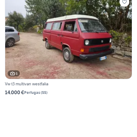
6
Vw t3 multivan westfalia
14.000 €
Perfugas
(
SS
)