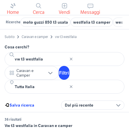
Home
Cerca
Vendi
Messaggi
moto guzzi 850 t3 usata
westfalia t3 camper
westfa
Ricerche
Subito
Caravan e camper
vw t3 westfalia
Cosa cerchi?
Caravan e
Filtri
Camper
Salva ricerca
Dal più recente
36 risultati
Vw t3 westfalia in Caravan e camper