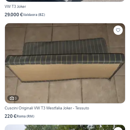
VW T3 Joker
29.000 €
Valdaora
(
BZ
)
3
Cuscini Originali VW T3 Westfalia Joker - Tessuto
220 €
Roma
(
RM
)