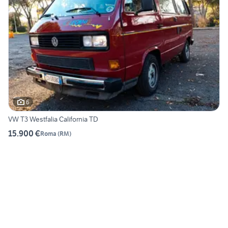
6
VW T3 Westfalia California TD
15.900 €
Roma
(
RM
)