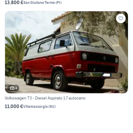
13.800 €
San Giuliano Terme
(
PI
)
4
Volkswagen T3 - Diesel Aspirato 1.7 autocarro
11.000 €
Villamassargia
(
SU
)