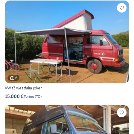
6
VW t3 westfalia joker
15.000 €
Torino
(
TO
)