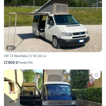
6
VW T4 Westfalia 2.5 Tdi 102 cv
17.900 €
Trento
(
TN
)