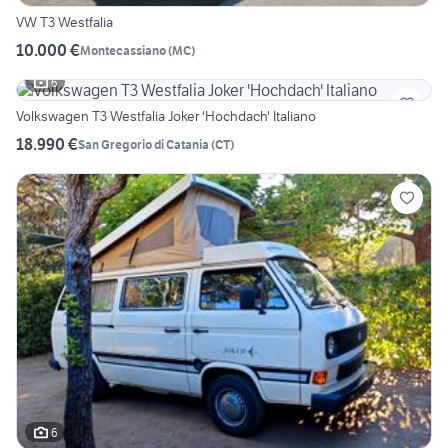
VW T3 Westfalia
10.000 €
Montecassiano
(
MC
)
6
Volkswagen T3 Westfalia Joker 'Hochdach' Italiano
18.990 €
San Gregorio di Catania
(
CT
)
6