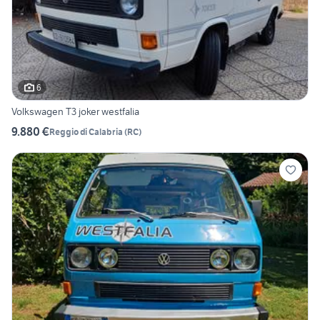
6
Volkswagen T3 joker westfalia
9.880 €
Reggio di Calabria
(
RC
)