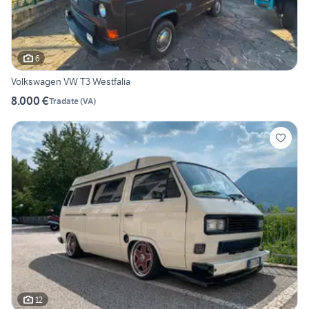
6
Volkswagen VW T3 Westfalia
8.000 €
Tradate
(
VA
)
12