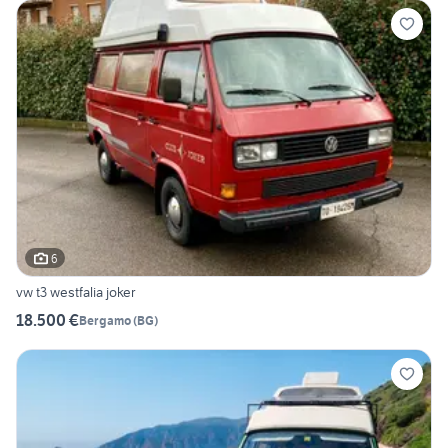
6
vw t3 westfalia joker
18.500 €
Bergamo
(
BG
)