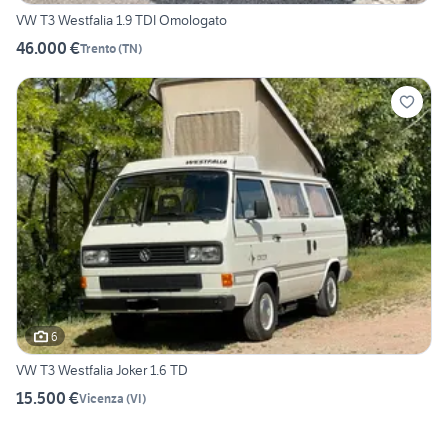
VW T3 Westfalia 1.9 TDI Omologato
46.000 €
Trento
(
TN
)
6
VW T3 Westfalia Joker 1.6 TD
15.500 €
Vicenza
(
VI
)