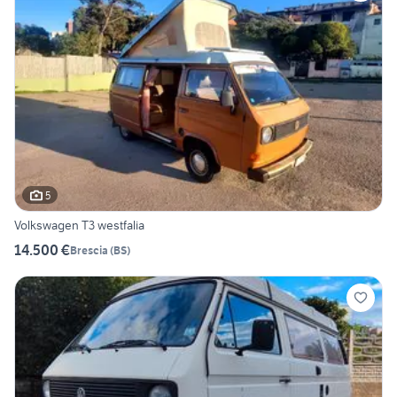
5
Volkswagen T3 westfalia
14.500 €
Brescia
(
BS
)