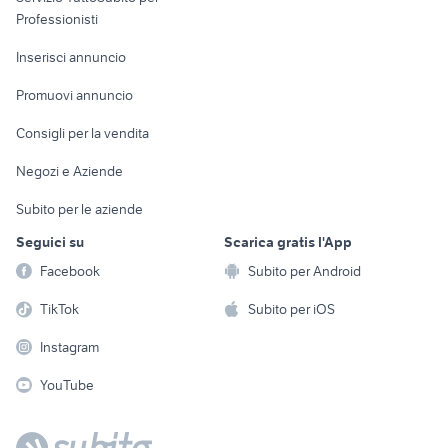
Informatica
Animali
Professionisti
Arredamento e
Console e
Accessori per
Casalinghi
Inserisci annuncio
Videogiochi
animali
Elettrodomestici
Promuovi annuncio
Audio/Video
Musica e Film
Giardino e Fai da te
Consigli per la vendita
Fotografia
Libri e Riviste
Abbigliamento e
Negozi e Aziende
Telefonia
Strumenti Musicali
Accessori
Subito per le aziende
Sports
Tutto per i bambini
Seguici su
Scarica gratis l'App
Biciclette
Facebook
Subito per Android
Collezionismo
TikTok
Subito per iOS
Instagram
YouTube