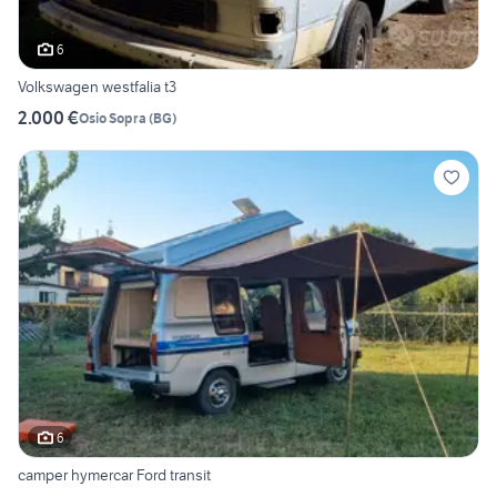
6
Volkswagen westfalia t3
2.000 €
Osio Sopra
(
BG
)
6
camper hymercar Ford transit