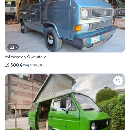
6
Volkswagen t3 westfalia
19.500 €
Cogorno
(
GE
)