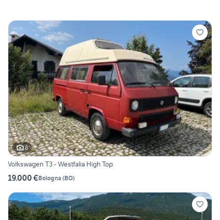
6
Volkswagen T3 - Westfalia High Top
19.000 €
Bologna
(
BO
)