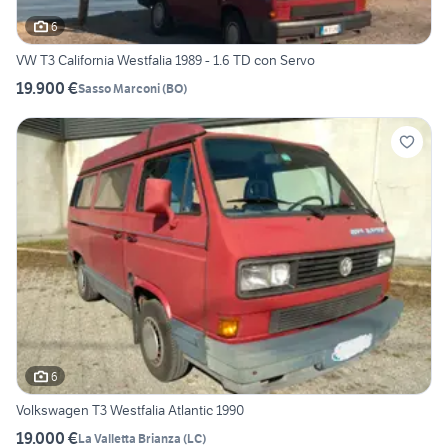
6
VW T3 California Westfalia 1989 - 1.6 TD con Servo
19.900 €
Sasso Marconi
(
BO
)
6
Volkswagen T3 Westfalia Atlantic 1990
19.000 €
La Valletta Brianza
(
LC
)