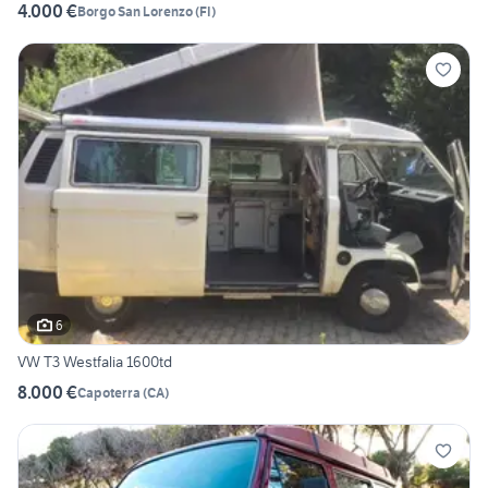
4.000 €
Borgo San Lorenzo
(
FI
)
6
VW T3 Westfalia 1600td
8.000 €
Capoterra
(
CA
)