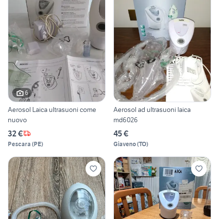
6
Aerosol Laica ultrasuoni come
Aerosol ad ultrasuoni laica
nuovo
md6026
32 €
45 €
Pescara
(
PE
)
Giaveno
(
TO
)