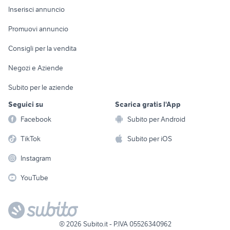
Console e
Accessori per
Casalinghi
Inserisci annuncio
Videogiochi
animali
Elettrodomestici
Promuovi annuncio
Audio/Video
Musica e Film
Giardino e Fai da te
Consigli per la vendita
Fotografia
Libri e Riviste
Abbigliamento e
Negozi e Aziende
Telefonia
Strumenti Musicali
Accessori
Subito per le aziende
Sports
Tutto per i bambini
Seguici su
Scarica gratis l'App
Biciclette
Facebook
Subito per Android
Collezionismo
TikTok
Subito per iOS
Instagram
YouTube
©
2026
Subito.it - P.IVA 05526340962