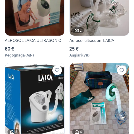
2
AEROSOL LAICA ULTRASONIC
Aerosol ultrasuoni LAICA
60 €
25 €
Pegognaga
(
MN
)
Angiari
(
VR
)
3
4