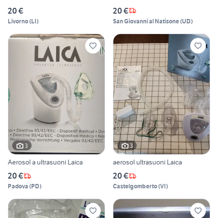
20 €
20 €
Livorno
(
LI
)
San Giovanni al Natisone
(
UD
)
3
3
Aerosol a ultrasuoni Laica
aerosol ultrasuoni Laica
20 €
20 €
Padova
(
PD
)
Castelgomberto
(
VI
)