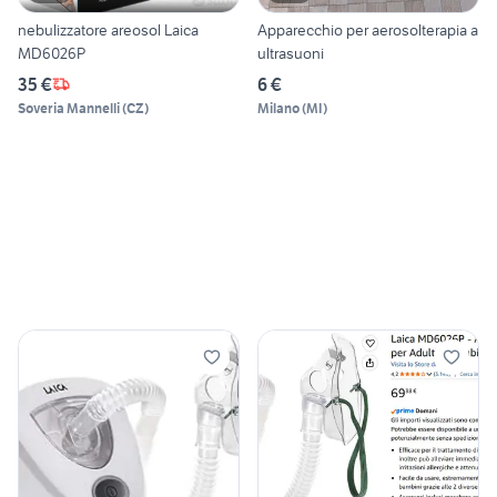
nebulizzatore areosol Laica
Apparecchio per aerosolterapia a
MD6026P
ultrasuoni
35 €
6 €
Soveria Mannelli
(
CZ
)
Milano
(
MI
)