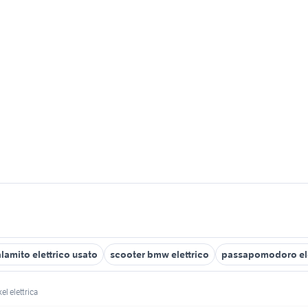
lamito elettrico usato
scooter bmw elettrico
passapomodoro ele
kel elettrica