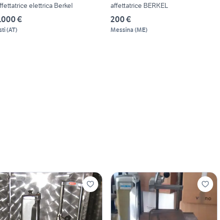
ffettatrice elettrica Berkel
affettatrice BERKEL
.000 €
200 €
sti
(
AT
)
Messina
(
ME
)