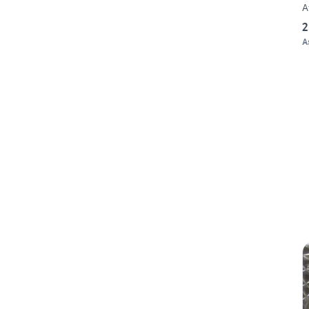
A
2
A