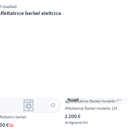
7 risultati
ffettatrice berkel elettrica
6
Affettatrice Berkel modello 114
2.200 €
ffettatrici berkel
Arzignano
(
VI
)
00 €