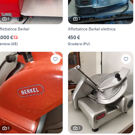
6
3
ffettatrice Berkel
Affettatrice Berkel elettrica
.000 €
450 €
enova
(
GE
)
Gradara
(
PU
)
6
3