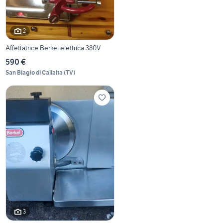
2
Affettatrice Berkel elettrica 380V
590 €
San Biagio di Callalta
(
TV
)
3