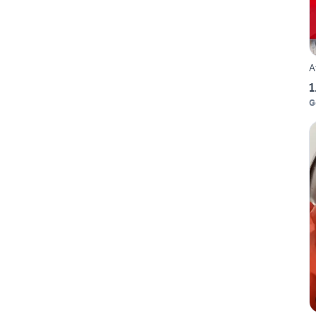
A
1
G