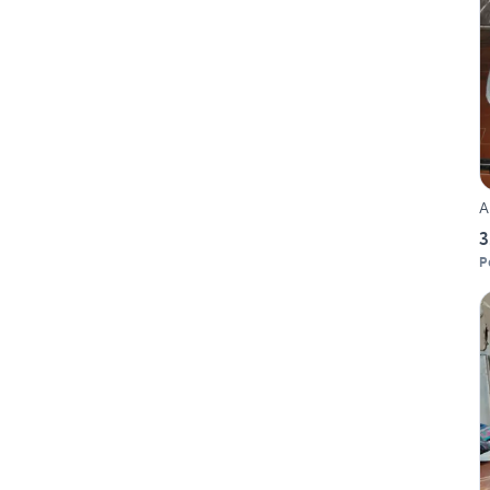
A
3
P