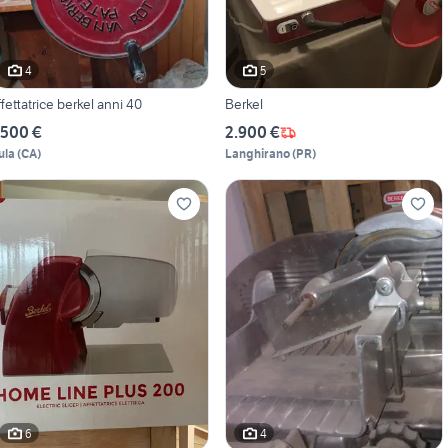
4
5
ffettatrice berkel anni 40
Berkel
.500 €
2.900 €
ula
(
CA
)
Langhirano
(
PR
)
6
4