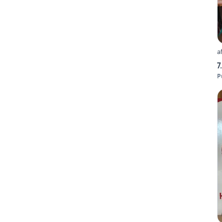
a
7
P