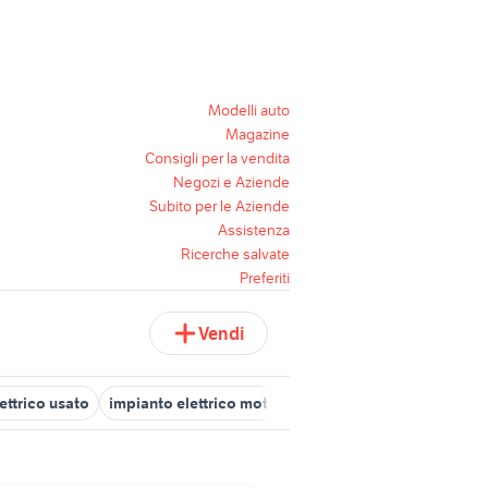
Modelli auto
Magazine
Consigli per la vendita
Negozi e Aziende
Subito per le Aziende
Assistenza
Ricerche salvate
Preferiti
Vendi
ttrico usato
impianto elettrico moto semplificato
stendino elet