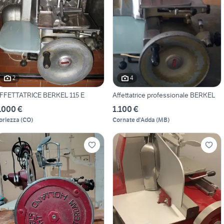
2
4
FFETTATRICE BERKEL 115 E
Affettatrice professionale BERKEL
.000 €
1.100 €
orlezza
(
CO
)
Cornate d'Adda
(
MB
)