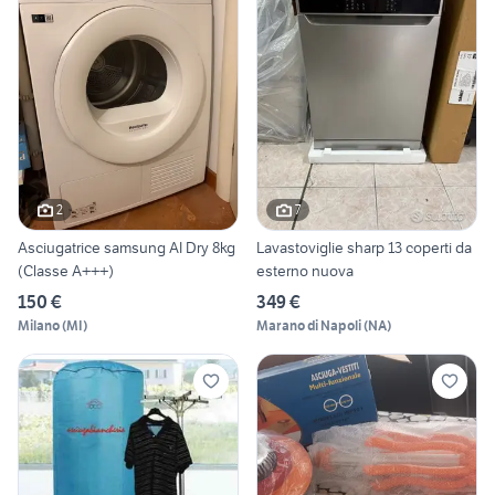
2
7
Asciugatrice samsung AI Dry 8kg
Lavastoviglie sharp 13 coperti da
(Classe A+++)
esterno nuova
150 €
349 €
Milano
(
MI
)
Marano di Napoli
(
NA
)