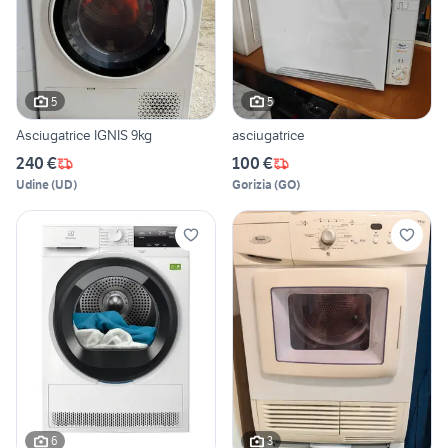
5
5
Asciugatrice IGNIS 9kg
asciugatrice
240 €
100 €
Udine
(
UD
)
Gorizia
(
GO
)
6
3