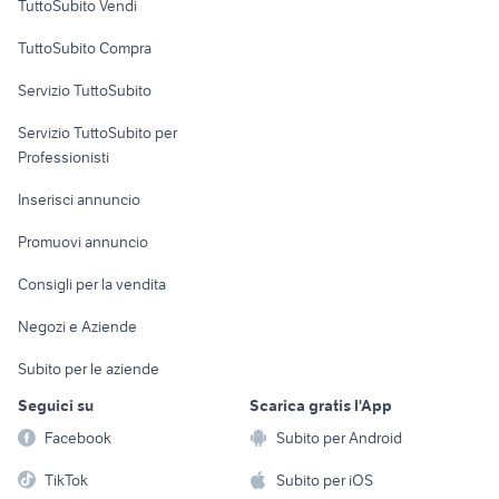
TuttoSubito Vendi
Uffici e Locali
TuttoSubito Compra
commerciali
Servizio TuttoSubito
elettronica
per la casa e la
sports e hobby
Servizio TuttoSubito per
persona
Informatica
Animali
Professionisti
Arredamento e
Console e
Accessori per
Casalinghi
Inserisci annuncio
Videogiochi
animali
Elettrodomestici
Promuovi annuncio
Audio/Video
Musica e Film
Giardino e Fai da te
Consigli per la vendita
Fotografia
Libri e Riviste
Abbigliamento e
Negozi e Aziende
Telefonia
Strumenti Musicali
Accessori
Subito per le aziende
Sports
Tutto per i bambini
Seguici su
Scarica gratis l'App
Biciclette
Facebook
Subito per Android
Collezionismo
TikTok
Subito per iOS