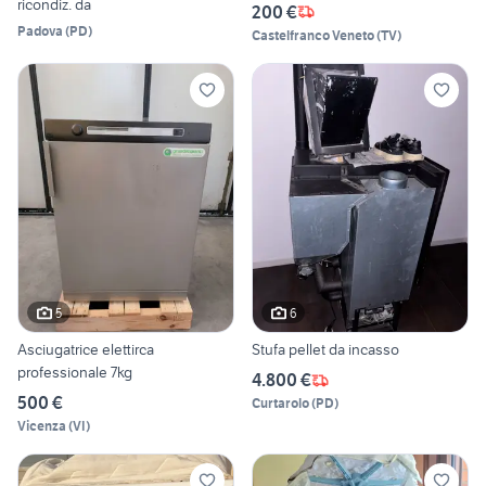
ricondiz. da
200 €
Padova
(
PD
)
Castelfranco Veneto
(
TV
)
5
6
Asciugatrice elettirca
Stufa pellet da incasso
professionale 7kg
4.800 €
500 €
Curtarolo
(
PD
)
Vicenza
(
VI
)