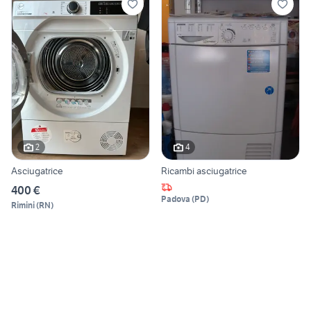
2
4
Asciugatrice
Ricambi asciugatrice
400 €
Padova
(
PD
)
Rimini
(
RN
)