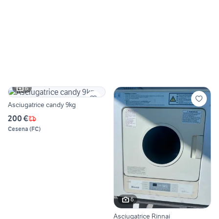
6
Asciugatrice candy 9kg
200 €
Cesena
(
FC
)
6
Asciugatrice Rinnai