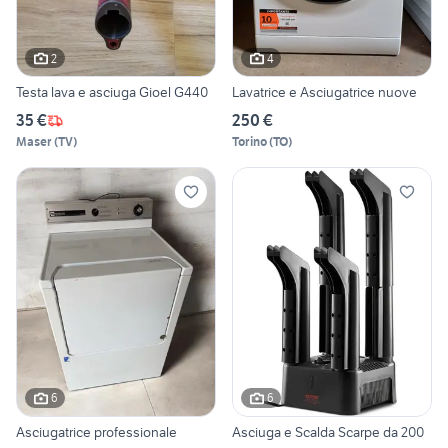
2
4
Testa lava e asciuga Gioel G440
Lavatrice e Asciugatrice nuove
35 €
250 €
Maser
(
TV
)
Torino
(
TO
)
6
6
Asciugatrice professionale
Asciuga e Scalda Scarpe da 200