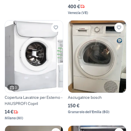
400 €
Venezia
(
VE
)
3
Copertura Lavatrice per Esterno -
Asciugatrice bosch
HAUSPROFI Copril
150 €
14 €
Granarolo dell'Emilia
(
BO
)
Milano
(
MI
)