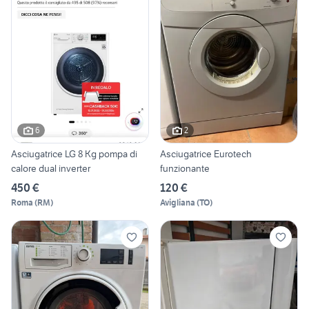
6
2
Asciugatrice LG 8 Kg pompa di
Asciugatrice Eurotech
calore dual inverter
funzionante
450 €
120 €
Roma
(
RM
)
Avigliana
(
TO
)