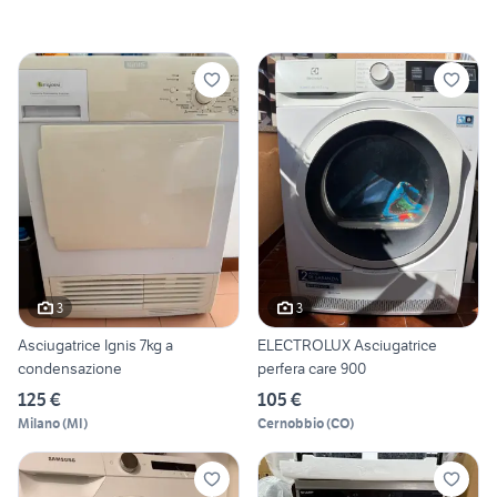
3
3
Asciugatrice Ignis 7kg a
ELECTROLUX Asciugatrice
condensazione
perfera care 900
125 €
105 €
Milano
(
MI
)
Cernobbio
(
CO
)