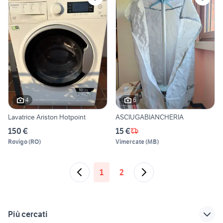
4
6
Lavatrice Ariston Hotpoint
ASCIUGABIANCHERIA
150 €
15 €
Rovigo
(
RO
)
Vimercate
(
MB
)
1
2
Più cercati