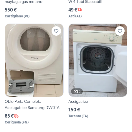
maytag a gas metano
W 4 Tubi Staccabili
550 €
49 €
Cartigliano
(
VI
)
Asti
(
AT
)
5
Oblo Porta Completa
Ascigatrice
Asciugatrice Samsung DV70TA
150 €
65 €
Taranto
(
TA
)
Cerignola
(
FG
)