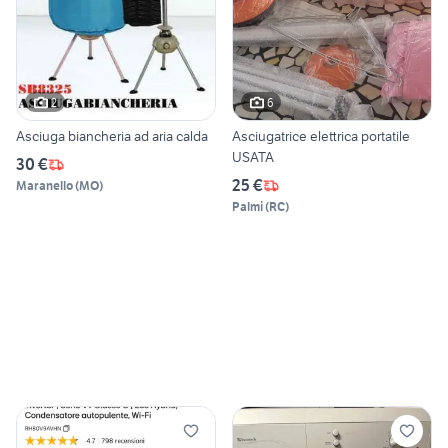
2
6
Asciuga biancheria ad aria calda
Asciugatrice elettrica portatile
USATA
30 €
25 €
Maranello
(
MO
)
Palmi
(
RC
)