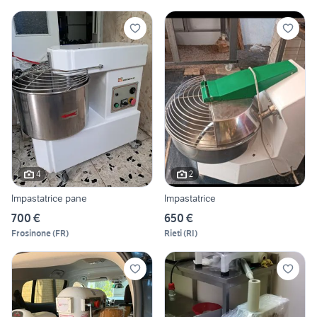
4
2
Impastatrice pane
Impastatrice
700 €
650 €
Frosinone
(
FR
)
Rieti
(
RI
)