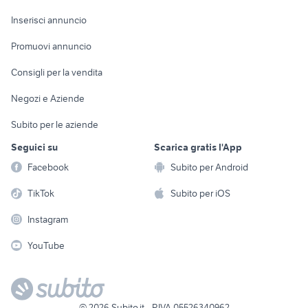
Arredamento e
Console e
Accessori per
Casalinghi
Inserisci annuncio
Videogiochi
animali
Elettrodomestici
Promuovi annuncio
Audio/Video
Musica e Film
Giardino e Fai da te
Consigli per la vendita
Fotografia
Libri e Riviste
Abbigliamento e
Negozi e Aziende
Telefonia
Strumenti Musicali
Accessori
Subito per le aziende
Sports
Tutto per i bambini
Seguici su
Scarica gratis l'App
Biciclette
Facebook
Subito per Android
Collezionismo
TikTok
Subito per iOS
Instagram
YouTube
©
2026
Subito.it - P.IVA 05526340962