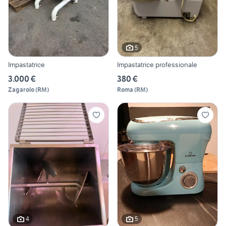
5
Impastatrice
Impastatrice professionale
3.000 €
380 €
Zagarolo
(
RM
)
Roma
(
RM
)
4
5