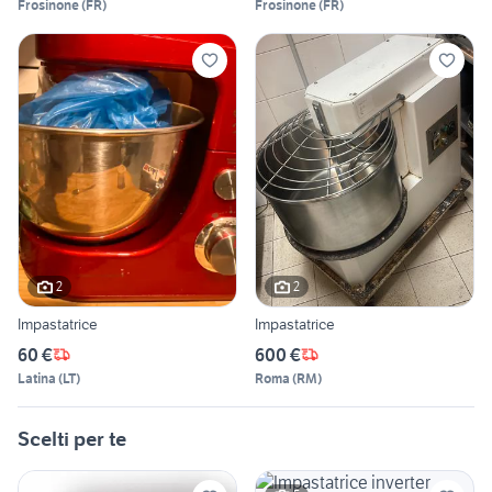
Frosinone
(
FR
)
Frosinone
(
FR
)
2
2
Impastatrice
Impastatrice
60 €
600 €
Latina
(
LT
)
Roma
(
RM
)
Scelti per te