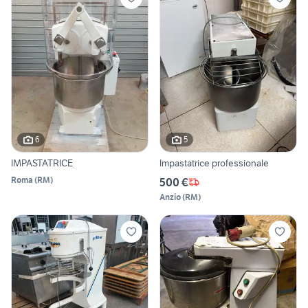
6
5
IMPASTATRICE
Impastatrice professionale
Roma
(
RM
)
500 €
Anzio
(
RM
)