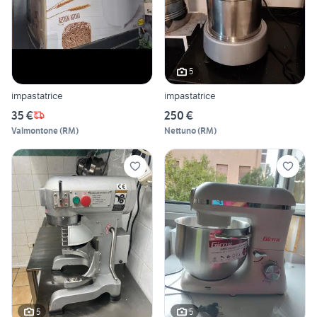
5
impastatrice
impastatrice
35 €
250 €
Valmontone
(
RM
)
Nettuno
(
RM
)
5
5