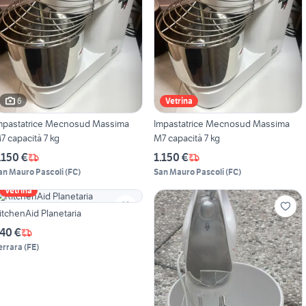
6
Vetrina
mpastatrice Mecnosud Massima
Impastatrice Mecnosud Massima
7 capacità 7 kg
M7 capacità 7 kg
.150 €
1.150 €
an Mauro Pascoli
(
FC
)
San Mauro Pascoli
(
FC
)
Vetrina
itchenAid Planetaria
40 €
errara
(
FE
)