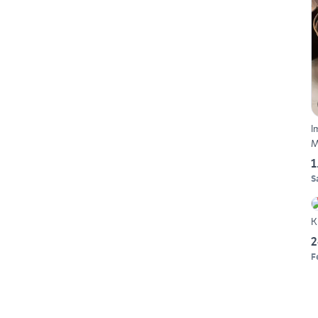
I
M
1
S
K
2
F