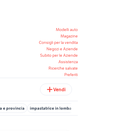
Modelli auto
Magazine
Consigli per la vendita
Negozi e Aziende
Subito per le Aziende
Assistenza
Ricerche salvate
Preferiti
Vendi
a e provincia
impastatrice in lombardia
impastatrice a brescia e