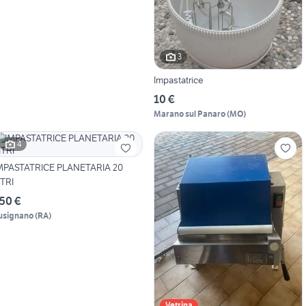
3
Impastatrice
10 €
Marano sul Panaro
(
MO
)
4
MPASTATRICE PLANETARIA 20
ITRI
50 €
usignano
(
RA
)
Vetrina