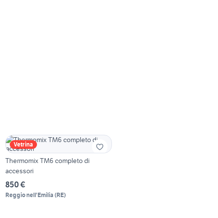
Vetrina
Thermomix TM6 completo di
accessori
850 €
Reggio nell'Emilia
(
RE
)