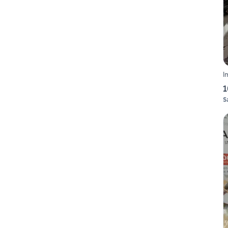
I
1
S