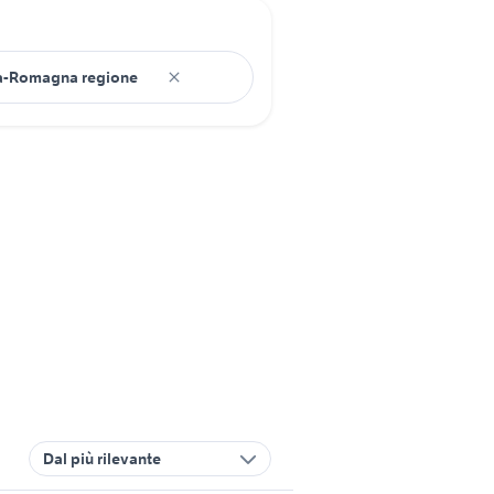
Dal più rilevante