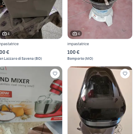
4
4
mpastatrice
impastatrice
00 €
100 €
an Lazzaro di Savena
(
BO
)
Bomporto
(
MO
)