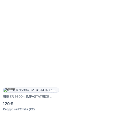
5
REBER 9600n. IMPASTATRICE ..
120 €
Reggio nell'Emilia
(
RE
)