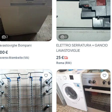
2
3
avastoviglie Bompani
ELETTRO SERRATURA + GANCIO
LAVASTOVIGLIE
00 €
25 €
aveno-Mombello
(
VA
)
Roma
(
RM
)