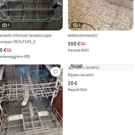
4
4
estello inferiore lavastoviglie
elettrodomestici
ompani BOLF14S_E
500 €
0 €
Cerano
(
NO
)
ortomaggiore
(
FE
)
4
Riparo lavatrici
20 €
Napoli
(
NA
)