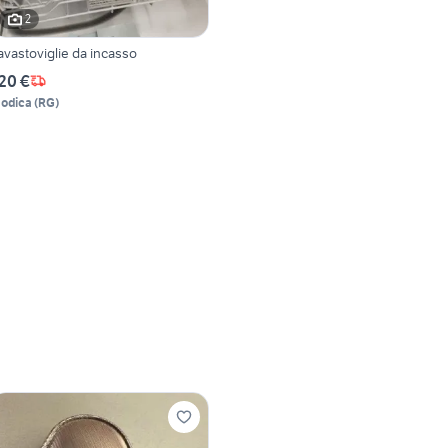
2
avastoviglie da incasso
20 €
odica
(
RG
)