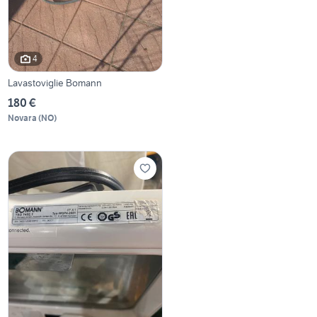
4
Lavastoviglie Bomann
180 €
Novara
(
NO
)