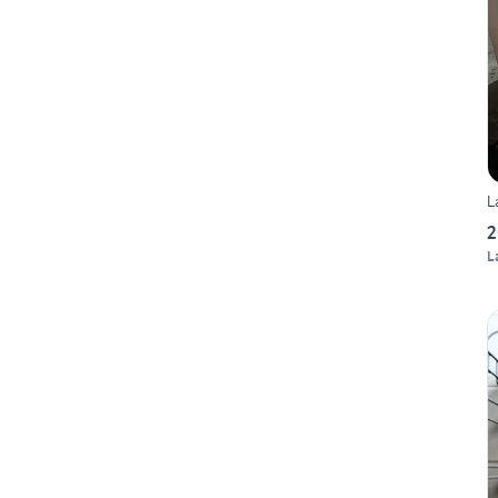
L
2
L