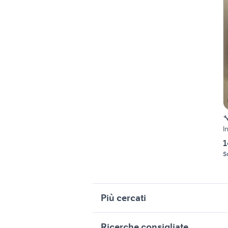

I
1
S
Più cercati
Correlati
R
Ricerche consigliate