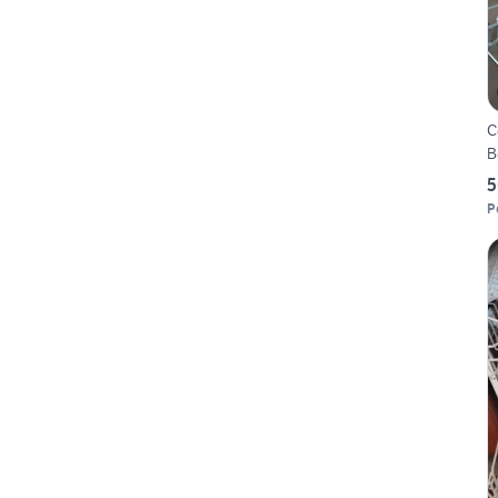
C
B
5
P