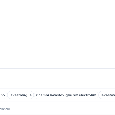
ano
lavastoviglie
ricambi lavastoviglie rex electrolux
lavastov
bompani