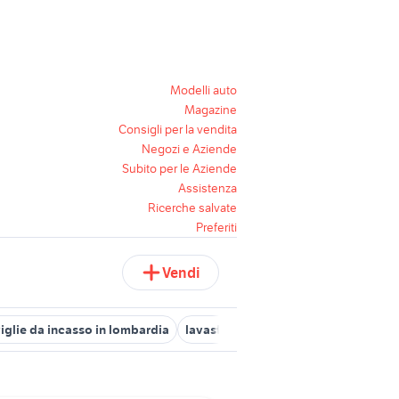
Modelli auto
Magazine
Consigli per la vendita
Negozi e Aziende
Subito per le Aziende
Assistenza
Ricerche salvate
Preferiti
Vendi
iglie da incasso in lombardia
lavastoviglie ariston lft 114
bompan