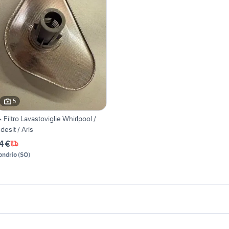
5
 Filtro Lavastoviglie Whirlpool /
ndesit / Aris
4 €
ondrio
(
SO
)
icherche simili
Suggerimenti