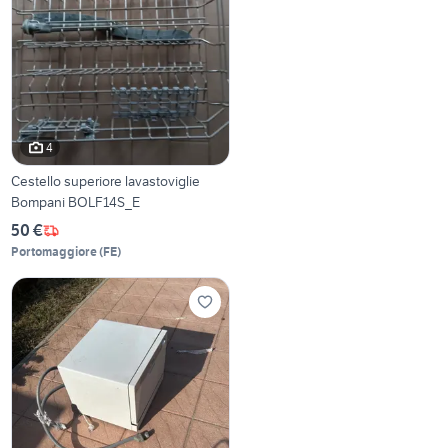
4
Cestello superiore lavastoviglie
Bompani BOLF14S_E
50 €
Portomaggiore
(
FE
)