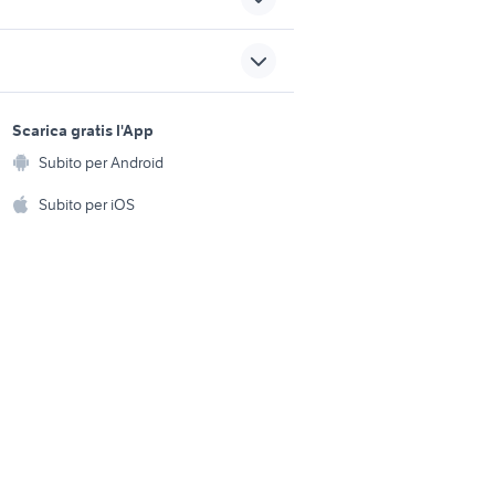
odomestici
frullatore per smoothie
8 kg 1200
aspirapolvere portatile
sports e hobby
potente
a
Scarica gratis l'App
Animali
mattoni vecchi di recupero
Subito per Android
ento e
caldaia a legna
Accessori per animali
hi
Subito per iOS
elettrodomestici
Musica e Film
omestici
Libri e Riviste
e Fai da te
Strumenti Musicali
amento e
ri
Sports
 i bambini
Biciclette
Collezionismo