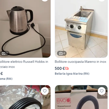
2
4
ollitore elettrico Russell Hobbs in
Bollitore cuocipasta Mareno in inox
cciaio inox
500 €
 €
Bellaria-Igea Marina
(
RN
)
oma
(
RM
)