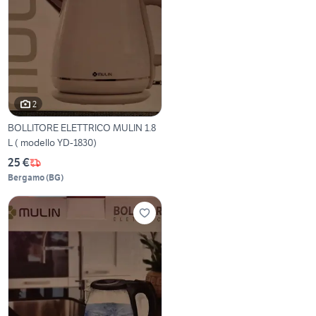
2
BOLLITORE ELETTRICO MULIN 1.8
L ( modello YD-1830)
25 €
Bergamo
(
BG
)