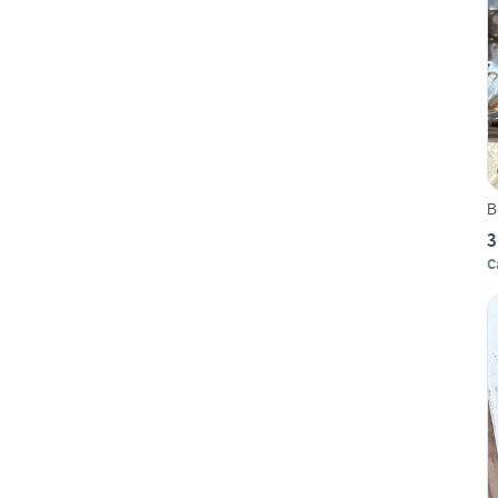
B
3
C