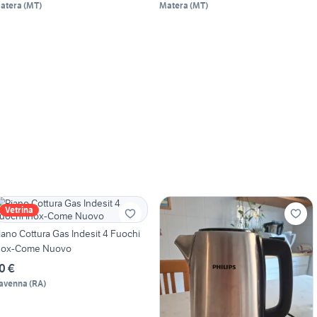
atera
(
MT
)
Matera
(
MT
)
Vetrina
iano Cottura Gas Indesit 4 Fuochi
nox-Come Nuovo
0 €
avenna
(
RA
)