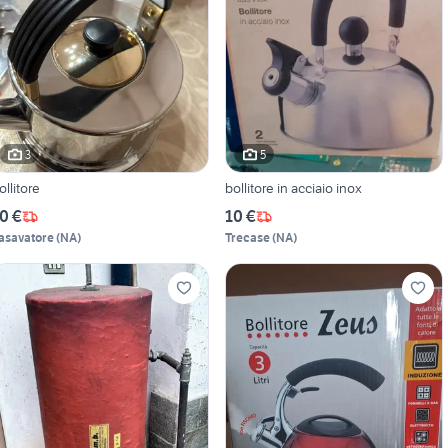
3
5
ollitore
bollitore in acciaio inox
0 €
10 €
asavatore
(
NA
)
Trecase
(
NA
)