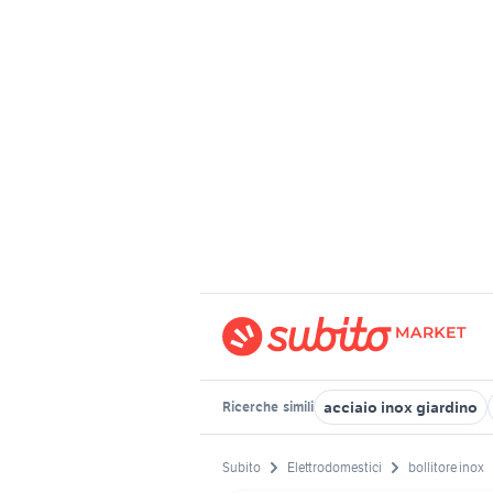
acciaio inox giardino
Ricerche
simili
Subito
Elettrodomestici
bollitore inox