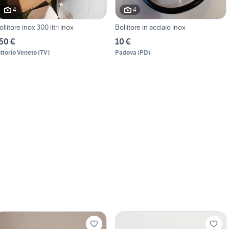
4
4
ollitore inox 300 litri inox
Bollitore in acciaio inox
50 €
10 €
ittorio Veneto
(
TV
)
Padova
(
PD
)