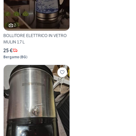
2
BOLLITORE ELETTRICO IN VETRO
MULIN 1.7 L
25 €
Bergamo
(
BG
)