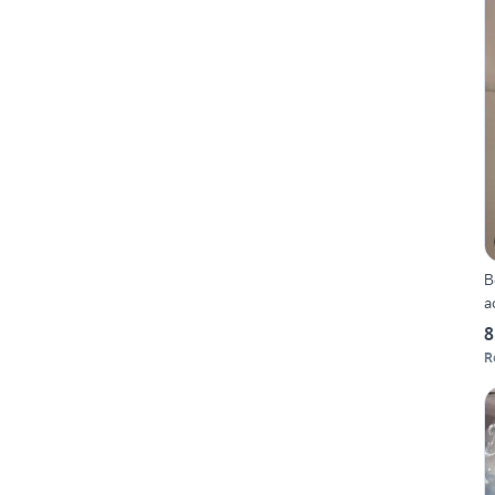
B
a
8
R