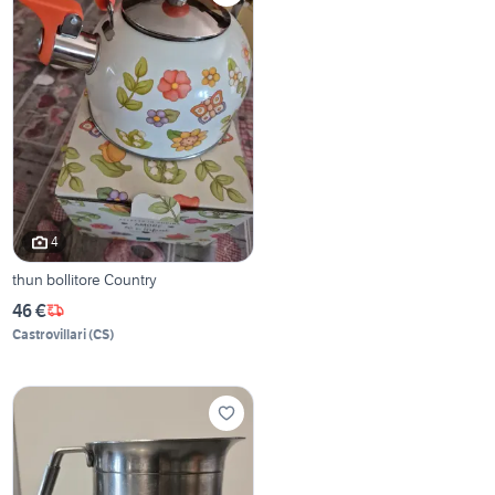
4
thun bollitore Country
46 €
Castrovillari
(
CS
)