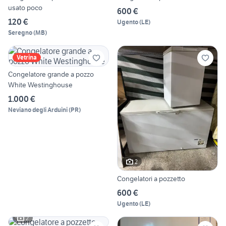
usato poco
600 €
120 €
Ugento
(
LE
)
Seregno
(
MB
)
Vetrina
Congelatore grande a pozzo
White Westinghouse
1.000 €
Neviano degli Arduini
(
PR
)
2
Congelatori a pozzetto
600 €
Ugento
(
LE
)
2