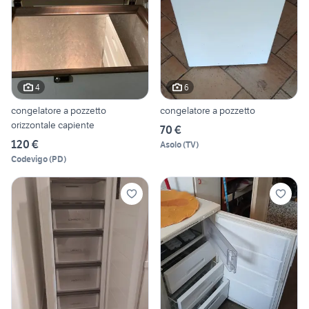
4
6
congelatore a pozzetto
congelatore a pozzetto
orizzontale capiente
70 €
120 €
Asolo
(
TV
)
Codevigo
(
PD
)