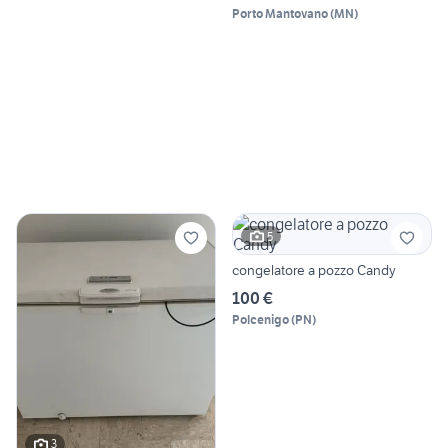
Porto Mantovano
(
MN
)
5
congelatore a pozzo Candy
100 €
Polcenigo
(
PN
)
3