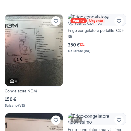
Vetrina
Urgente
Frigo congelatore portatile. CDF-
36
350 €
Gallarate
(
VA
)
4
Congelatore NGM
150 €
Salzano
(
VE
)
3
Frigo-congelatore nuovissimo