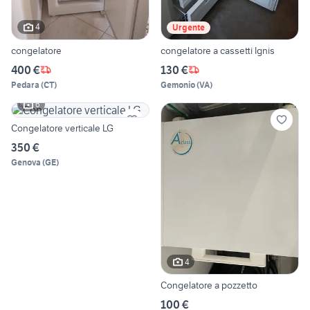
4
Urgente
congelatore
congelatore a cassetti Ignis
400 €
130 €
Pedara
(
CT
)
Gemonio
(
VA
)
6
Congelatore verticale LG
350 €
Genova
(
GE
)
4
Congelatore a pozzetto
100 €