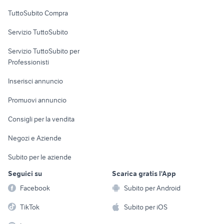
Uffici e Locali
TuttoSubito Compra
commerciali
Servizio TuttoSubito
elettronica
per la casa e la
sports e hobby
Servizio TuttoSubito per
persona
Informatica
Animali
Professionisti
Arredamento e
Console e
Accessori per
Casalinghi
Inserisci annuncio
Videogiochi
animali
Elettrodomestici
Promuovi annuncio
Audio/Video
Musica e Film
Giardino e Fai da te
Consigli per la vendita
Fotografia
Libri e Riviste
Abbigliamento e
Negozi e Aziende
Telefonia
Strumenti Musicali
Accessori
Subito per le aziende
Sports
Tutto per i bambini
Seguici su
Scarica gratis l'App
Biciclette
Facebook
Subito per Android
Collezionismo
TikTok
Subito per iOS