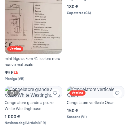
180 €
Capoterra
(
CA
)
Vetrina
mini frigo sekom 41 l colore nero
nuovo mai usato
99 €
Pianiga
(
VE
)
6
Vetrina
Congelatore grande a pozzo
Congelatore verticale Oean
White Westinghouse
150 €
1.000 €
Sossano
(
VI
)
Neviano degli Arduini
(
PR
)