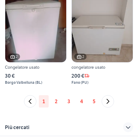
2
2
Congelatore usato
congelatore usato
30 €
200 €
Borgo Valbelluna
(
BL
)
Fano
(
PU
)
1
2
3
4
5
Più cercati