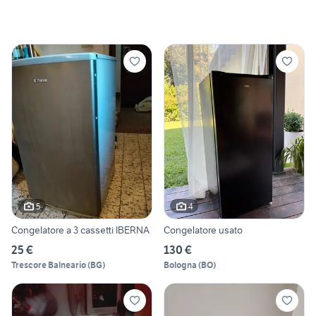
5
4
Congelatore a 3 cassetti IBERNA
Congelatore usato
25 €
130 €
Trescore Balneario
(
BG
)
Bologna
(
BO
)