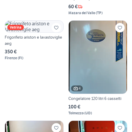
60 €
Mazara del Vallo
(
TP
)
Vetrina
Frigorifeto ariston e lavastoviglie
aeg
350 €
Firenze
(
FI
)
4
Congelatore 120 litri 6 cassetti
100 €
Tolmezzo
(
UD
)