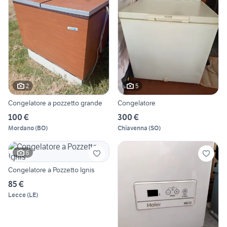
2
5
Congelatore a pozzetto grande
Congelatore
100 €
300 €
Mordano
(
BO
)
Chiavenna
(
SO
)
6
Congelatore a Pozzetto Ignis
85 €
Lecce
(
LE
)