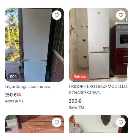
6
Vetrina
Frigo/Congelatore nuovo
FRIGORIFERO BEKO MODELLO
RCNA305K40WN
150 €
200 €
Roma
(
RM
)
Sava
(
TA
)