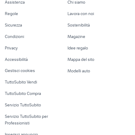
divani usati
giardino Brindisi provincia
Assistenza
Chi siamo
calda
regalo mobili
passapomodoro
Accessori Auto
Camere/Posti letto
Servizi
giardino Forli Cesena provincia
mattoni vecchi di recupero
elettrico usato
elettrodomestici
filtro anticalcare
Regole
Lavora con noi
bilancia elettronica scontrino
Pianengo
Moto e Scooter
Ville singole e a
Candidati in cerca di
stufe a pellet
impastatrice in
elettrodomestici Lacchiarella
elettrodomestici
Sicurezza
Sostenibilità
schiera
lavoro
laminox
compressore
calabria
Accessori Moto
elettrodomestici Induno Olona
set pentole elettrodomestici
frigorifero
friggitrice lidl
Condizioni
Magazine
Terreni e rustici
Attrezzature di
elettrodomestici
potenza aspirante aspirapolvere
cucina con forno elettrico
Nautica
lavoro
Privacy
Idee regalo
stendino elettrico
Garage e box
stufa zibro elettrodomestici
Caravan e Camper
bilancia omron
Sardegna
Accessibilità
Mappa del sito
Loft, mansarde e
Veicoli commerciali
uno elettrodomestici
vaschetta elettrodomestici
altro
Gestisci cookies
Modelli auto
Case vacanza
TuttoSubito Vendi
Uffici e Locali
TuttoSubito Compra
commerciali
Servizio TuttoSubito
elettronica
per la casa e la
sports e hobby
Servizio TuttoSubito per
persona
Informatica
Animali
Professionisti
Arredamento e
Console e
Accessori per
Casalinghi
Inserisci annuncio