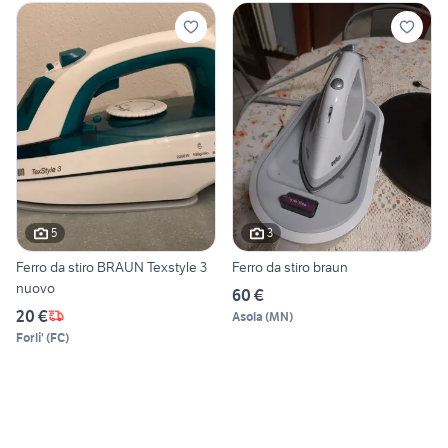
5
3
Ferro da stiro BRAUN Texstyle 3
Ferro da stiro braun
nuovo
60 €
20 €
Asola
(
MN
)
Forli'
(
FC
)