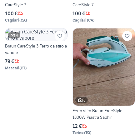
CareStyle 7
CareStyle 7
100 €
100 €
Cagliari
(
CA
)
Cagliari
(
CA
)
4
Braun CareStyle 3 Ferro da stiro a
vapore
79 €
Mascali
(
CT
)
6
Ferro stiro Braun FreeStyle
1800W Piastra Saphir
12 €
Torino
(
TO
)