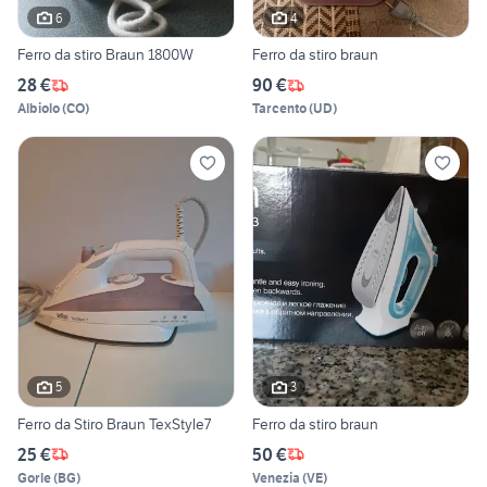
6
4
Ferro da stiro Braun 1800W
Ferro da stiro braun
28 €
90 €
Albiolo
(
CO
)
Tarcento
(
UD
)
5
3
Ferro da Stiro Braun TexStyle7
Ferro da stiro braun
25 €
50 €
Gorle
(
BG
)
Venezia
(
VE
)