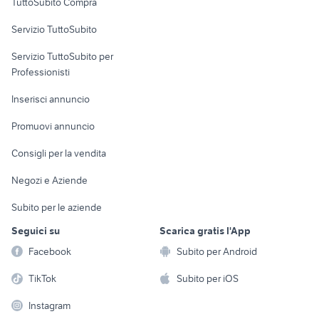
TuttoSubito Compra
commerciali
Servizio TuttoSubito
elettronica
per la casa e la
sports e hobby
Servizio TuttoSubito per
persona
Informatica
Animali
Professionisti
Arredamento e
Console e
Accessori per
Casalinghi
Inserisci annuncio
Videogiochi
animali
Elettrodomestici
Promuovi annuncio
Audio/Video
Musica e Film
Giardino e Fai da te
Consigli per la vendita
Fotografia
Libri e Riviste
Abbigliamento e
Negozi e Aziende
Telefonia
Strumenti Musicali
Accessori
Subito per le aziende
Sports
Tutto per i bambini
Seguici su
Scarica gratis l'App
Biciclette
Facebook
Subito per Android
Collezionismo
TikTok
Subito per iOS
Instagram