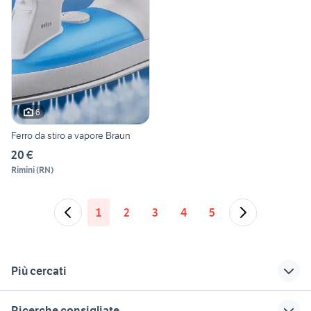
6
Ferro da stiro a vapore Braun
20 €
Rimini
(
RN
)
1
2
3
4
5
Più cercati
Correlati
Richerche simili
Suggerimenti
Ricerche consigliate