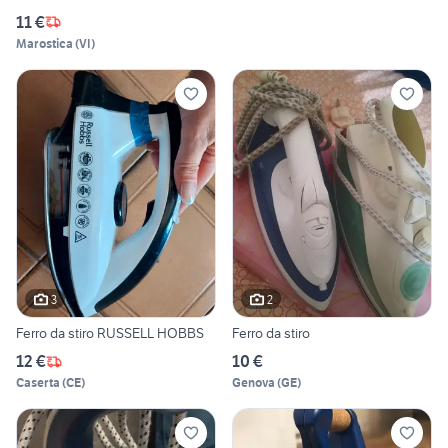
11 €
Marostica
(
VI
)
3
2
Ferro da stiro RUSSELL HOBBS
Ferro da stiro
12 €
10 €
Caserta
(
CE
)
Genova
(
GE
)