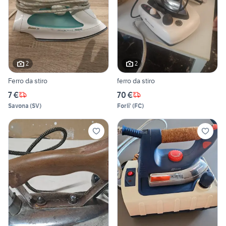
2
2
Ferro da stiro
ferro da stiro
7 €
70 €
Savona
(
SV
)
Forli'
(
FC
)