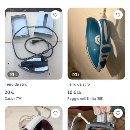
4
2
Ferro da stiro
Ferro da stiro
20 €
10 €
Casier
(
TV
)
Reggio nell'Emilia
(
RE
)