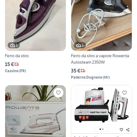
5
5
Ferro da stiro
Ferro da stiro a vapore Rowenta
Autosteam 2350W
15 €
35 €
Cassino
(
FR
)
Paderno Dugnano
(
MI
)