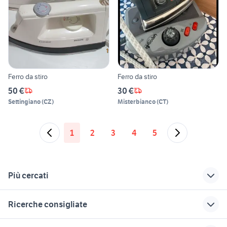
Ferro da stiro
Ferro da stiro
50 €
30 €
Settingiano
(
CZ
)
Misterbianco
(
CT
)
1
2
3
4
5
Più cercati
Correlati
Richerche simili
Suggerimenti
Ricerche consigliate
tavolo rotondo ferro
ferro da stiro per
vaporella polti ferro
battuto
camicie
da stiro
elettrodomestici Conegliano
gaggenau