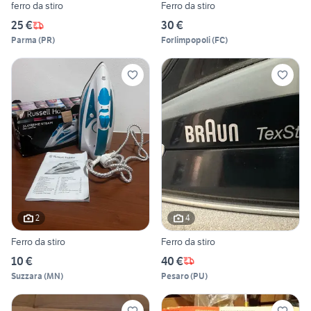
ferro da stiro
Ferro da stiro
25 €
30 €
Parma
(
PR
)
Forlimpopoli
(
FC
)
2
4
Ferro da stiro
Ferro da stiro
10 €
40 €
Suzzara
(
MN
)
Pesaro
(
PU
)