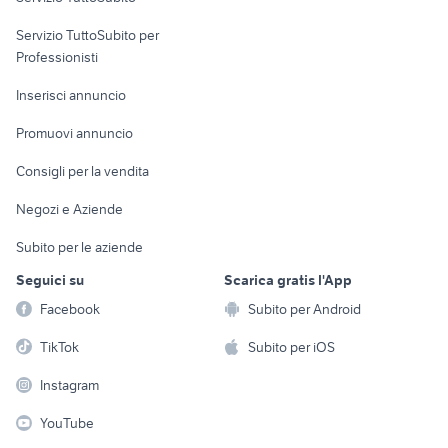
elettronica
per la casa e la
sports e hobby
Servizio TuttoSubito per
persona
Informatica
Animali
Professionisti
Arredamento e
Console e
Accessori per
Casalinghi
Inserisci annuncio
Videogiochi
animali
Elettrodomestici
Promuovi annuncio
Audio/Video
Musica e Film
Giardino e Fai da te
Consigli per la vendita
Fotografia
Libri e Riviste
Abbigliamento e
Negozi e Aziende
Telefonia
Strumenti Musicali
Accessori
Subito per le aziende
Sports
Tutto per i bambini
Seguici su
Scarica gratis l'App
Biciclette
Facebook
Subito per Android
Collezionismo
TikTok
Subito per iOS
Instagram
YouTube