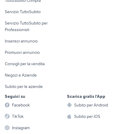
TuttoSubito Compra
commerciali
Servizio TuttoSubito
elettronica
per la casa e la
sports e hobby
Servizio TuttoSubito per
persona
Informatica
Animali
Professionisti
Arredamento e
Console e
Accessori per
Casalinghi
Inserisci annuncio
Videogiochi
animali
Elettrodomestici
Promuovi annuncio
Audio/Video
Musica e Film
Giardino e Fai da te
Consigli per la vendita
Fotografia
Libri e Riviste
Abbigliamento e
Negozi e Aziende
Telefonia
Strumenti Musicali
Accessori
Subito per le aziende
Sports
Tutto per i bambini
Seguici su
Scarica gratis l'App
Biciclette
Facebook
Subito per Android
Collezionismo
TikTok
Subito per iOS
Instagram