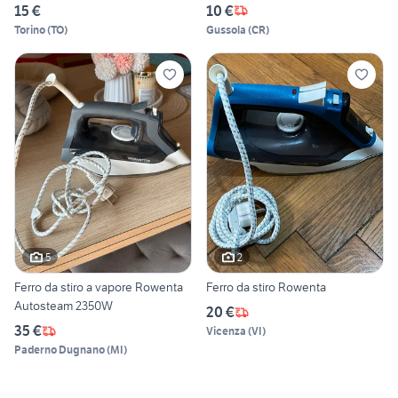
15 €
10 €
Torino
(
TO
)
Gussola
(
CR
)
5
2
Ferro da stiro a vapore Rowenta
Ferro da stiro Rowenta
Autosteam 2350W
20 €
35 €
Vicenza
(
VI
)
Paderno Dugnano
(
MI
)