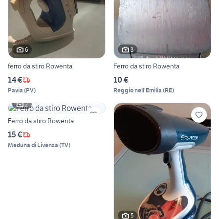
6
3
ferro da stiro Rowenta
Ferro da stiro Rowenta
14 €
10 €
Pavia
(
PV
)
Reggio nell'Emilia
(
RE
)
2
Ferro da stiro Rowenta
15 €
Meduna di Livenza
(
TV
)
5