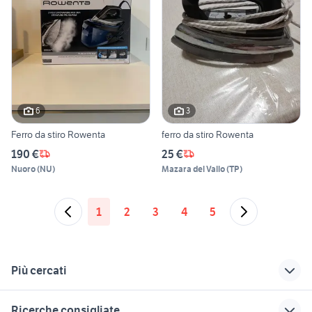
6
3
Ferro da stiro Rowenta
ferro da stiro Rowenta
190 €
25 €
Nuoro
(
NU
)
Mazara del Vallo
(
TP
)
1
2
3
4
5
Più cercati
Correlati
Richerche simili
Suggerimenti
Ricerche consigliate