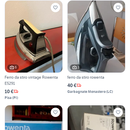
6
3
Ferro da stiro vintage Rowenta
ferro da stiro rowenta
E5291
40 €
10 €
Garbagnate Monastero
(
LC
)
Pisa
(
PI
)