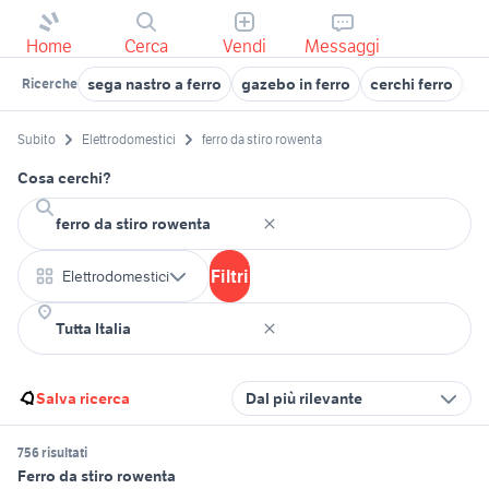
Home
Cerca
Vendi
Messaggi
sega nastro a ferro
gazebo in ferro
cerchi ferro
sc
Ricerche
Subito
Elettrodomestici
ferro da stiro rowenta
Cosa cerchi?
Filtri
Elettrodomestici
Salva ricerca
Dal più rilevante
756 risultati
Ferro da stiro rowenta