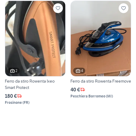
2
4
Ferro da stiro Rowenta Ixeo
Ferro da stiro Rowenta Freemove
Smart Protect
40 €
180 €
Peschiera Borromeo
(
MI
)
Frosinone
(
FR
)