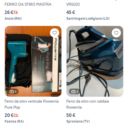
FERRO DA STIRO PIASTRA
VR5020
26 €
45 €
Anzio
(
RM
)
Sant'Angelo Lodigiano
(
LO
)
4
4
Ferro da stiro verticale Rowenta
Ferro da stiro con caldaia
Pure Pop
Rowenta
20 €
50 €
Faenza
(
RA
)
Spresiano
(
TV
)