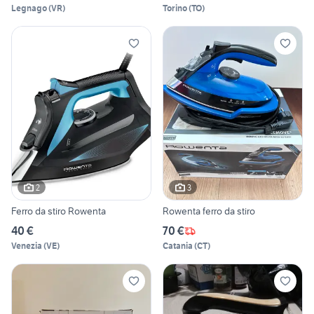
Legnago
(
VR
)
Torino
(
TO
)
2
3
Ferro da stiro Rowenta
Rowenta ferro da stiro
40 €
70 €
Venezia
(
VE
)
Catania
(
CT
)