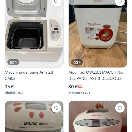
5
4
Macchina del pane Amstad
Moulinex OW2101 MACCHINA
CM02
DEL PANE FAST & DELICIOUS
35 €
80 €
Rimini
(
RN
)
Montoro
(
AV
)