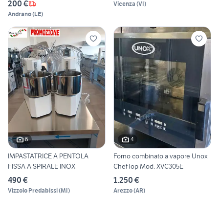
200 €
Vicenza
(
VI
)
Andrano
(
LE
)
6
4
IMPASTATRICE A PENTOLA
Forno combinato a vapore Unox
FISSA A SPIRALE INOX
ChefTop Mod. XVC305E
490 €
1.250 €
Vizzolo Predabissi
(
MI
)
Arezzo
(
AR
)