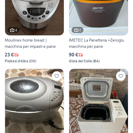
4
6
Moulinex home bread |
IMETEC La Panetteria +Zeroglu
macchina per impasti e pane
macchina per pane
23 €
90 €
Piobesi d'Alba
(
CN
)
Gioia del Colle
(
BA
)