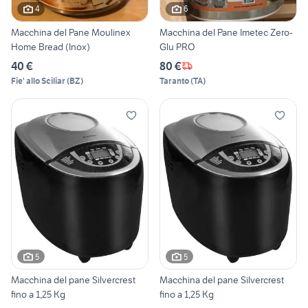
4
6
Macchina del Pane Moulinex
Macchina del Pane Imetec Zero-
Home Bread (Inox)
Glu PRO
40 €
80 €
Fie' allo Sciliar
(
BZ
)
Taranto
(
TA
)
5
5
Macchina del pane Silvercrest
Macchina del pane Silvercrest
fino a 1,25 Kg
fino a 1,25 Kg