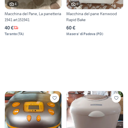
4
6
Macchina del Pane, La panetteria
Macchina del pane Kenwood
1941 art.151941
Rapid Bake
40 €
60 €
Taranto
(
TA
)
Masera' di Padova
(
PD
)