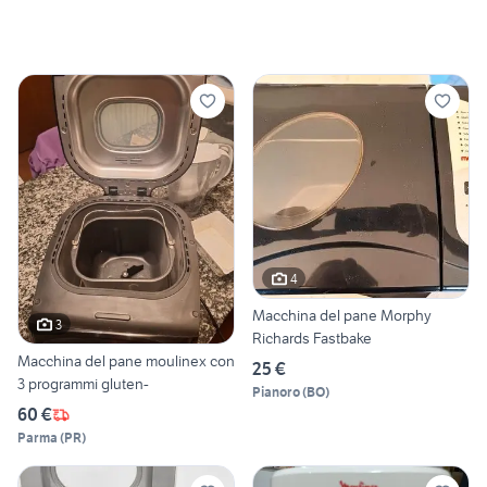
4
Macchina del pane Morphy
3
Richards Fastbake
Macchina del pane moulinex con
25 €
3 programmi gluten-
Pianoro
(
BO
)
60 €
Parma
(
PR
)