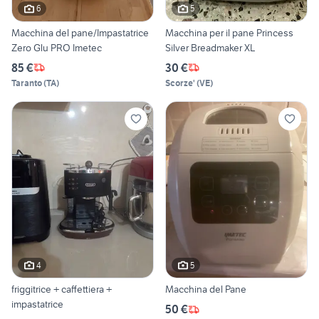
6
5
Macchina del pane/Impastatrice
Macchina per il pane Princess
Zero Glu PRO Imetec
Silver Breadmaker XL
85 €
30 €
Taranto
(
TA
)
Scorze'
(
VE
)
4
5
friggitrice + caffettiera +
Macchina del Pane
impastatrice
50 €