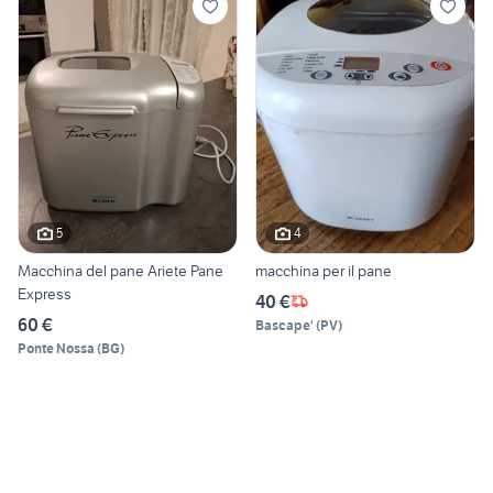
5
4
Macchina del pane Ariete Pane
macchina per il pane
Express
40 €
60 €
Bascape'
(
PV
)
Ponte Nossa
(
BG
)