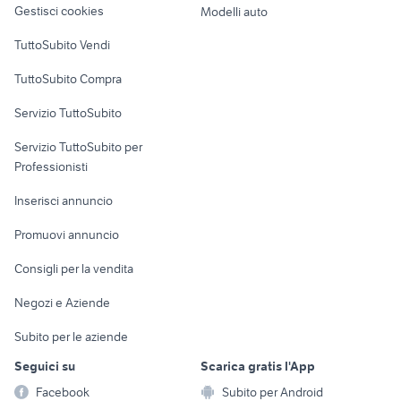
Gestisci cookies
Modelli auto
Case vacanza
TuttoSubito Vendi
Uffici e Locali
TuttoSubito Compra
commerciali
Servizio TuttoSubito
elettronica
per la casa e la
sports e hobby
Servizio TuttoSubito per
persona
Informatica
Animali
Professionisti
Arredamento e
Console e
Accessori per
Casalinghi
Inserisci annuncio
Videogiochi
animali
Elettrodomestici
Promuovi annuncio
Audio/Video
Musica e Film
Giardino e Fai da te
Consigli per la vendita
Fotografia
Libri e Riviste
Abbigliamento e
Negozi e Aziende
Telefonia
Strumenti Musicali
Accessori
Subito per le aziende
Sports
Tutto per i bambini
Seguici su
Scarica gratis l'App
Biciclette
Facebook
Subito per Android