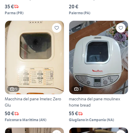
35 €
20 €
Parma
(
PR
)
Palermo
(
PA
)
5
3
Macchina del pane Imetec Zero
macchina del pane moulinex
Glu
home bread
50 €
55 €
Falconara Marittima
(
AN
)
Giugliano in Campania
(
NA
)