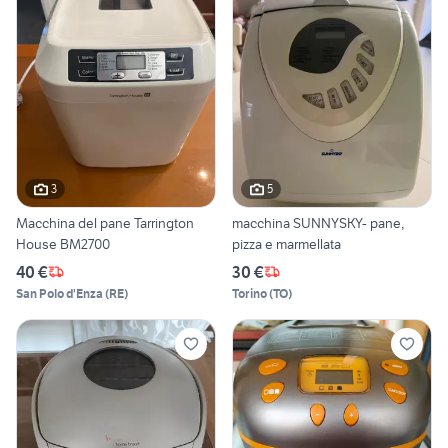
3
5
Macchina del pane Tarrington
macchina SUNNYSKY- pane,
House BM2700
pizza e marmellata
40 €
30 €
San Polo d'Enza
(
RE
)
Torino
(
TO
)