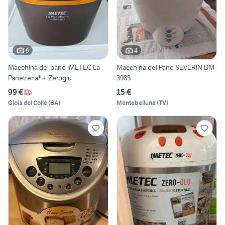
6
4
Macchina del pane IMETEC La
Macchina del Pane SEVERIN BM
Panetteria® + Zeroglu
3985
99 €
15 €
Gioia del Colle
(
BA
)
Montebelluna
(
TV
)