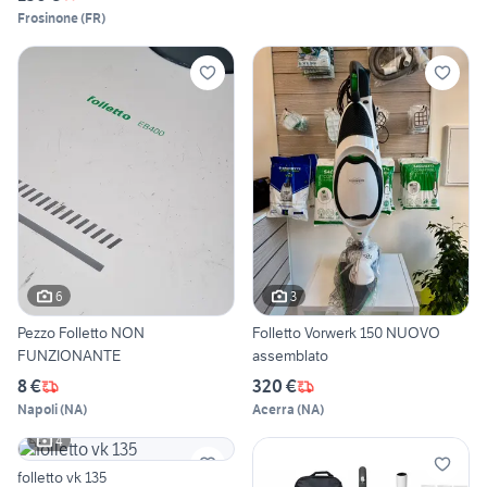
Frosinone
(
FR
)
6
3
Pezzo Folletto NON
Folletto Vorwerk 150 NUOVO
FUNZIONANTE
assemblato
8 €
320 €
Napoli
(
NA
)
Acerra
(
NA
)
4
folletto vk 135