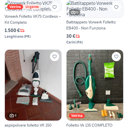
Vetrina
Urgente
6
Vorwerk Folletto VK7S Cordless –
Battitappeto Vorwerk Folletto
Kit Completo
EB400 - Non Funziona
1.500 €
30 €
Langhirano
(
PR
)
Carini
(
PA
)
4
Vetrina
aspirpolvere folletto VK 150
Folletto Vk 135 COMPLETO