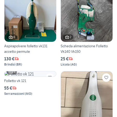
6
2
Aspirapolvere folletto vk131
Scheda alimentazione Folletto
accetto permute
Vk140 Vk150
130 €
25 €
Brindisi
(
BR
)
Licata
(
AG
)
4
Folletto vk 121
55 €
Serramazzoni
(
MO
)