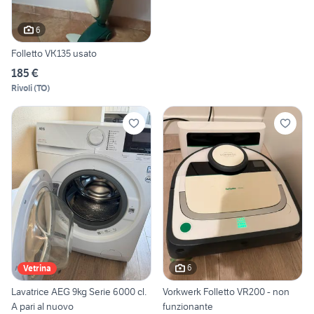
6
Folletto VK135 usato
185 €
Rivoli
(
TO
)
6
Vetrina
Lavatrice AEG 9kg Serie 6000 cl.
Vorkwerk Folletto VR200 - non
A pari al nuovo
funzionante