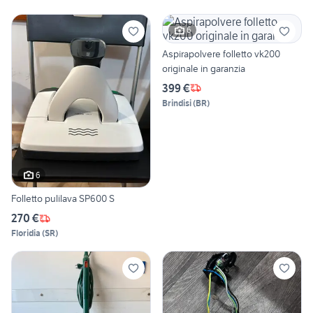
6
Aspirapolvere folletto vk200
originale in garanzia
399 €
Brindisi
(
BR
)
6
Folletto pulilava SP600 S
270 €
Floridia
(
SR
)