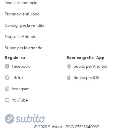
Console e
Accessori per
Casalinghi
Inserisci annuncio
Videogiochi
animali
Elettrodomestici
Promuovi annuncio
Audio/Video
Musica e Film
Giardino e Fai da te
Consigli per la vendita
Fotografia
Libri e Riviste
Abbigliamento e
Negozi e Aziende
Telefonia
Strumenti Musicali
Accessori
Subito per le aziende
Sports
Tutto per i bambini
Seguici su
Scarica gratis l'App
Biciclette
Facebook
Subito per Android
Collezionismo
TikTok
Subito per iOS
Instagram
YouTube
©
2026
Subito.it - P.IVA 05526340962