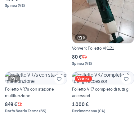
Spinea
(
VE
)
6
Vorwerk Folletto VK121
80 €
Spinea
(
VE
)
3
Vetrina
Folletto VR7s con stazione
Folletto VK7 completo di tutti gli
multifunzione
accessori
849 €
1.000 €
Darfo Boario Terme
(
BS
)
Decimomannu
(
CA
)