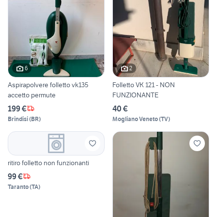
6
2
Aspirapolvere folletto vk135
Folletto VK 121 - NON
accetto permute
FUNZIONANTE
199 €
40 €
Brindisi
(
BR
)
Mogliano Veneto
(
TV
)
ritiro folletto non funzionanti
99 €
Taranto
(
TA
)