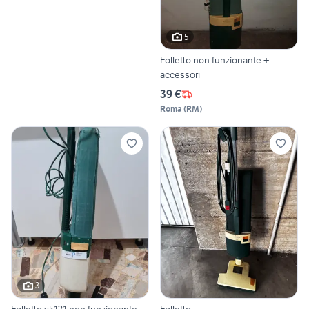
5
Folletto non funzionante +
accessori
39 €
Roma
(
RM
)
3
Folletto vk121 non funzionante
Folletto