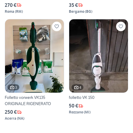
270 €
35 €
Roma
(
RM
)
Bergamo
(
BG
)
3
4
Folletto vorwerk VK135
folletto VK 150
ORIGINALE RIGENERATO
50 €
250 €
Rozzano
(
MI
)
Acerra
(
NA
)