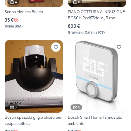
4
6
Scopa elettrica Bosch
PIANO COTTURA A INDUZIONE
BOSCH Pxv875dc1e , 5 zon
35 €
600 €
Roma
(
RM
)
Gravina di Catania
(
CT
)
3
6
Bosch spazzola grigio chiaro per
Bosch Smart Home Termostato
scopa elettrica
ambiente