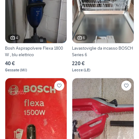
4
6
Bosh Aspirapolvere Flexa 1800
Lavastoviglie da incasso BOSCH
W , blu elettrico
Series 6
40 €
220 €
Gessate
(
MI
)
Lecce
(
LE
)