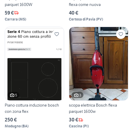
parquet 1600W
flexa come nuova
59 €
40 €
Carrara
(
MS
)
Certosa di Pavia
(
PV
)
5
3
Piano cottura induzione bosch
scopa elettrica Bosch flexa
con zona flex
parquet 1600w
250 €
30 €
Modugno
(
BA
)
Cascina
(
PI
)