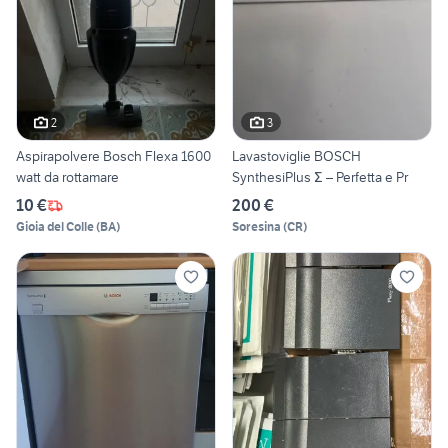
2
3
Aspirapolvere Bosch Flexa 1600
Lavastoviglie BOSCH
watt da rottamare
SynthesiPlus Σ – Perfetta e Pr
10 €
200 €
Gioia del Colle
(
BA
)
Soresina
(
CR
)