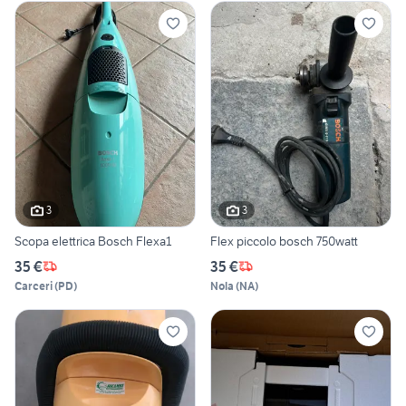
3
3
Scopa elettrica Bosch Flexa1
Flex piccolo bosch 750watt
35 €
35 €
Carceri
(
PD
)
Nola
(
NA
)