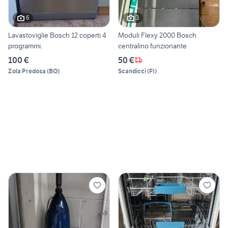
6
3
Lavastoviglie Bosch 12 coperti 4
Moduli Flexy 2000 Bosch
programmi.
centralino funzionante
100 €
50 €
Zola Predosa
(
BO
)
Scandicci
(
FI
)