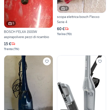
6
scopa elettrica bosch Flexxo
Serie 4
5
60 €
BOSCH FELXA 1500W
Torino
(
TO
)
aspirapolvere pezzi di ricambio
15 €
Trento
(
TN
)