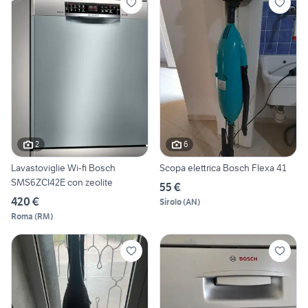
2
6
Lavastoviglie Wi-fi Bosch
Scopa elettrica Bosch Flexa 41
SMS6ZCI42E con zeolite
55 €
420 €
Sirolo
(
AN
)
Roma
(
RM
)