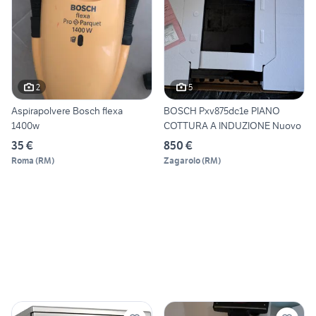
2
5
Aspirapolvere Bosch flexa
BOSCH Pxv875dc1e PIANO
1400w
COTTURA A INDUZIONE Nuovo
35 €
850 €
Roma
(
RM
)
Zagarolo
(
RM
)